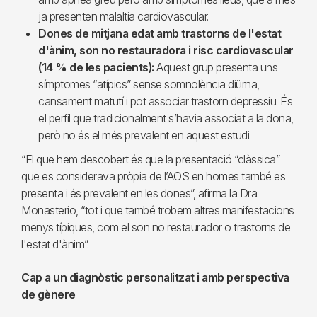
ja presenten malaltia cardiovascular.
Dones de mitjana edat amb trastorns de l'estat
d'ànim, son no restauradora i risc cardiovascular
(14 % de les pacients):
Aquest grup presenta uns
símptomes “atípics” sense somnolència diürna,
cansament matutí i pot associar trastorn depressiu. És
el perfil que tradicionalment s’havia associat a la dona,
però no és el més prevalent en aquest estudi.
“El que hem descobert és que la presentació “clàssica”
que es considerava pròpia de l’AOS en homes també es
presenta i és prevalent en les dones”, afirma la Dra.
Monasterio, “tot i que també trobem altres manifestacions
menys típiques, com el son no restaurador o trastorns de
l'estat d'ànim”.
Cap a un diagnòstic personalitzat i amb perspectiva
de gènere