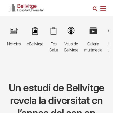
Vés
Cerca
al
Togg
contingut
navig
Navegació
Image
Image
Image
Image
Image
Im
principal
Notícies
eBellvitge
Fes
Veus de
Galeria
Bl
3r
Salut
Bellvitge
multimèdia
Au
nivell
E
Un estudi de Bellvitge
revela la diversitat en
l’apnea del son en