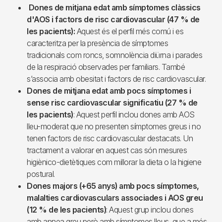
Dones de mitjana edat amb símptomes clàssics
d'AOS i factors de risc cardiovascular (47 % de
les pacients):
Aquest és el perfil més comú i es
caracteritza per la presència de símptomes
tradicionals com roncs, somnolència diürna i parades
de la respiració observades per familiars. També
s’associa amb obesitat i factors de risc cardiovascular.
Dones de mitjana edat amb pocs símptomes i
sense risc cardiovascular significatiu (27 % de
les pacients)
: Aquest perfil inclou dones amb AOS
lleu-moderat que no presenten símptomes greus i no
tenen factors de risc cardiovascular destacats. Un
tractament a valorar en aquest cas són mesures
higiènico-dietètiques com millorar la dieta o la higiene
postural.
Dones majors (+65 anys) amb pocs símptomes,
malalties cardiovasculars associades i AOS greu
(12 % de les pacients)
: Aquest grup inclou dones
amb apnea greu però amb símptomes lleus, que a més