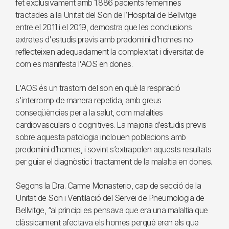
fet exclusivament amb 1.886 pacients femenines
tractades a la Unitat del Son de l’Hospital de Bellvitge
entre el 2011 i el 2019, demostra que les conclusions
extretes d'estudis previs amb predomini d’homes no
reflecteixen adequadament la complexitat i diversitat de
com es manifesta l'AOS en dones.
L'AOS és un trastorn del son en què la respiració
s'interromp de manera repetida, amb greus
conseqüències per a la salut, com malalties
cardiovasculars o cognitives. La majoria d’estudis previs
sobre aquesta patologia inclouen poblacions amb
predomini d’homes, i sovint s’extrapolen aquests resultats
per guiar el diagnòstic i tractament de la malaltia en dones.
Segons la Dra. Carme Monasterio, cap de secció de la
Unitat de Son i Ventilació del Servei de Pneumologia de
Bellvitge, “al principi es pensava que era una malaltia que
clàssicament afectava els homes perquè eren els que