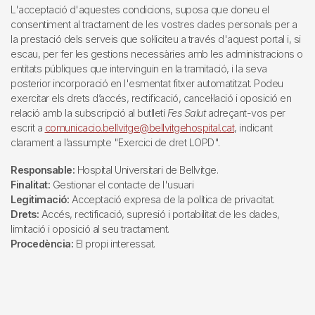
L'acceptació d'aquestes condicions, suposa que doneu el
consentiment al tractament de les vostres dades personals per a
la prestació dels serveis que sol·liciteu a través d'aquest portal i, si
escau, per fer les gestions necessàries amb les administracions o
entitats públiques que intervinguin en la tramitació, i la seva
posterior incorporació en l'esmentat fitxer automatitzat. Podeu
exercitar els drets d’accés, rectificació, cancel·lació i oposició en
relació amb la subscripció al butlletí
Fes Salut
adreçant-vos per
escrit a
comunicacio.bellvitge@bellvitgehospital.cat
, indicant
clarament a l’assumpte "Exercici de dret LOPD".
Responsable:
Hospital Universitari de Bellvitge.
Finalitat:
Gestionar el contacte de l'usuari
Legitimació:
Acceptació expresa de la política de privacitat.
Drets:
Accés, rectificació, supresió i portabilitat de les dades,
limitació i oposició al seu tractament.
Procedència:
El propi interessat.