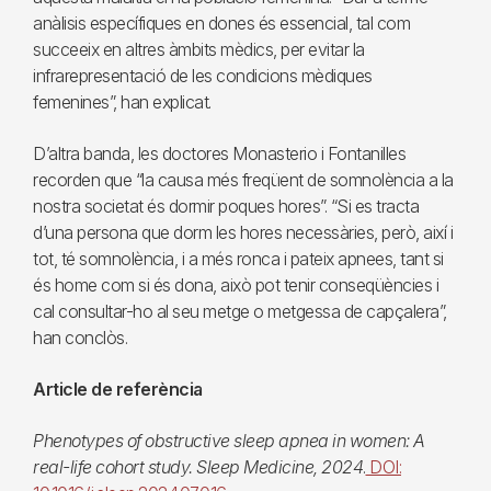
anàlisis específiques en dones és essencial, tal com
succeeix en altres àmbits mèdics, per evitar la
infrarepresentació de les condicions mèdiques
femenines”, han explicat.
D’altra banda, les doctores Monasterio i Fontanilles
recorden que “la causa més freqüent de somnolència a la
nostra societat és dormir poques hores”. “Si es tracta
d’una persona que dorm les hores necessàries, però, així i
tot, té somnolència, i a més ronca i pateix apnees, tant si
és home com si és dona, això pot tenir conseqüències i
cal consultar-ho al seu metge o metgessa de capçalera”,
han conclòs.
Article de referència
Phenotypes of obstructive sleep apnea in women: A
real-life cohort study. Sleep Medicine, 2024
.
DOI: