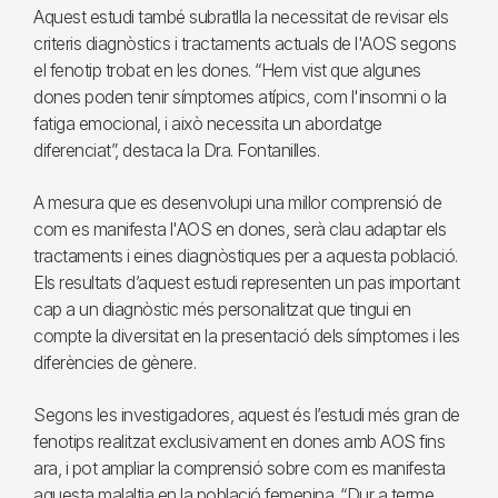
Aquest estudi també subratlla la necessitat de revisar els
criteris diagnòstics i tractaments actuals de l'AOS segons
el fenotip trobat en les dones. “Hem vist que algunes
dones poden tenir símptomes atípics, com l'insomni o la
fatiga emocional, i això necessita un abordatge
diferenciat”, destaca la Dra. Fontanilles.
A mesura que es desenvolupi una millor comprensió de
com es manifesta l'AOS en dones, serà clau adaptar els
tractaments i eines diagnòstiques per a aquesta població.
Els resultats d’aquest estudi representen un pas important
cap a un diagnòstic més personalitzat que tingui en
compte la diversitat en la presentació dels símptomes i les
diferències de gènere.
Segons les investigadores, aquest és l’estudi més gran de
fenotips realitzat exclusivament en dones amb AOS fins
ara, i pot ampliar la comprensió sobre com es manifesta
aquesta malaltia en la població femenina. “Dur a terme