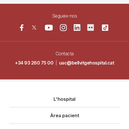
Segueix-nos
Contacta
+34 93 260 75 00
|
uac@bellvitgehospital.cat
Navegació
L'hospital
principal
Àrea pacient