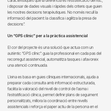
característiques que la diferencia és l’estratificació del risc,
i disposar de dades visuals i ràpides dels criteris que guien
les nostres decisions terapèutiques. No només recull la
informació del pacient: la classifica i agilitza la presa de
decisions”.
Un “GPS clínic” per a la pràctica assistencial
El cor del projecte és una solució que actua com un
autèntic “GPS clínic”: guia la professional en cada pas del
recorregut assistencial, automatitza tasques i afavoreix
una atenció continuada.
L’eina es basa en guies clíniques internacionals, ajuda a
preparar cada consulta amb informació estructurada,
facilita la valoració del nivell de control de l’asma i
l’estratificació clínica, permet definir plans de seguiment
personalitzats, millora la coordinació entre nivells
assistencials i reforça el paper actiu de la persona en el