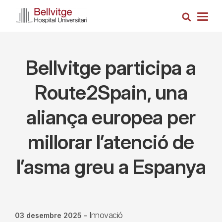
Vés
Cerca
al
Togg
contingut
navig
Bellvitge participa a
Route2Spain, una
aliança europea per
millorar l’atenció de
l’asma greu a Espanya
Innovació
03 desembre 2025
-