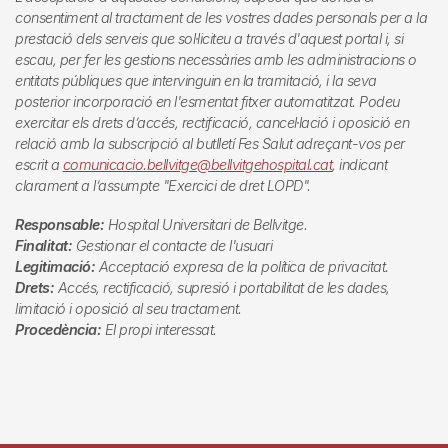
consentiment al tractament de les vostres dades personals per a la
prestació dels serveis que sol·liciteu a través d'aquest portal i, si
escau, per fer les gestions necessàries amb les administracions o
entitats públiques que intervinguin en la tramitació, i la seva
posterior incorporació en l'esmentat fitxer automatitzat. Podeu
exercitar els drets d’accés, rectificació, cancel·lació i oposició en
relació amb la subscripció al butlletí
Fes Salut
adreçant-vos per
escrit a
comunicacio.bellvitge@bellvitgehospital.cat
, indicant
clarament a l’assumpte "Exercici de dret LOPD".
Responsable:
Hospital Universitari de Bellvitge.
Finalitat:
Gestionar el contacte de l'usuari
Legitimació:
Acceptació expresa de la política de privacitat.
Drets:
Accés, rectificació, supresió i portabilitat de les dades,
limitació i oposició al seu tractament.
Procedència:
El propi interessat.