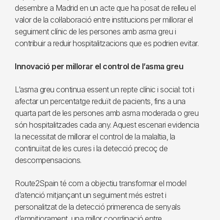
desembre a Madrid en un acte que ha posat de relleu el
valor de la col·laboració entre institucions per millorar el
seguiment clínic de les persones amb asma greu i
contribuir a reduir hospitalitzacions que es podrien evitar.
Innovació per millorar el control de l’asma greu
L’asma greu continua essent un repte clínic i social: tot i
afectar un percentatge reduït de pacients, fins a una
quarta part de les persones amb asma moderada o greu
són hospitalitzades cada any. Aquest escenari evidencia
la necessitat de millorar el control de la malaltia, la
continuïtat de les cures i la detecció precoç de
descompensacions.
Route2Spain té com a objectiu transformar el model
d’atenció mitjançant un seguiment més estret i
personalitzat de la detecció primerenca de senyals
d’empitjorament, una millor coordinació entre