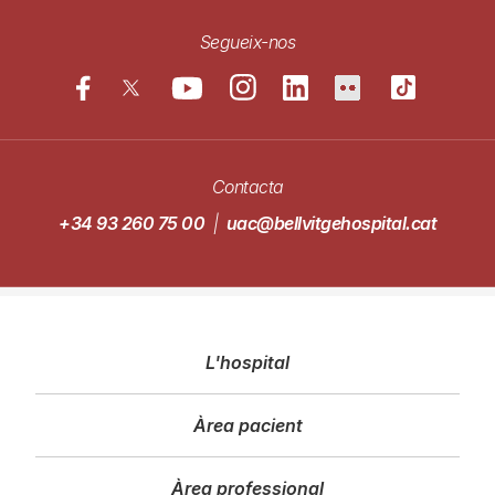
Segueix-nos
Contacta
+34 93 260 75 00
|
uac@bellvitgehospital.cat
Navegació
L'hospital
principal
Àrea pacient
Àrea professional