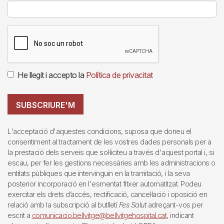
He llegit i accepto la
Política de privacitat
SUBSCRIURE'M
L'acceptació d'aquestes condicions, suposa que doneu el
consentiment al tractament de les vostres dades personals per a
la prestació dels serveis que sol·liciteu a través d'aquest portal i, si
escau, per fer les gestions necessàries amb les administracions o
entitats públiques que intervinguin en la tramitació, i la seva
posterior incorporació en l'esmentat fitxer automatitzat. Podeu
exercitar els drets d’accés, rectificació, cancel·lació i oposició en
relació amb la subscripció al butlletí
Fes Salut
adreçant-vos per
escrit a
comunicacio.bellvitge@bellvitgehospital.cat
, indicant