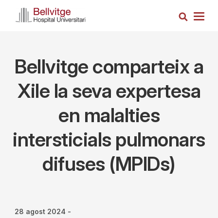
Vés
Cerca
al
Togg
contingut
navig
Bellvitge comparteix a
Xile la seva expertesa
en malalties
intersticials pulmonars
difuses (MPIDs)
28 agost 2024
-