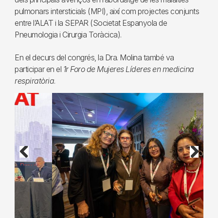
pulmonars intersticials (MPI), així com projectes conjunts
entre l’ALAT i la SEPAR (Societat Espanyola de
Pneumologia i Cirurgia Toràcica).
En el decurs del congrés, la Dra. Molina també va
participar en el
1r Foro de Mujeres Líderes en medicina
respiratòria
.
Previous
Next