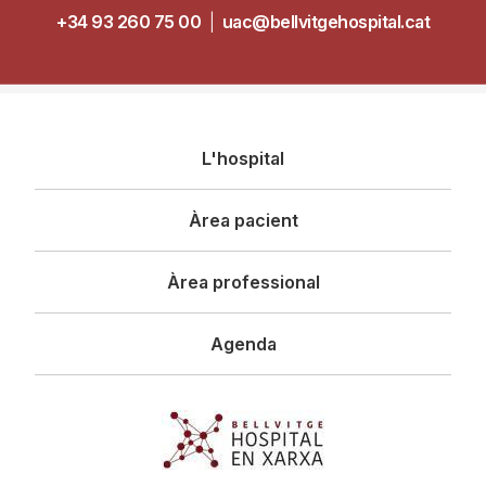
+34 93 260 75 00
|
uac@bellvitgehospital.cat
Navegació
L'hospital
principal
Àrea pacient
Àrea professional
Agenda
Imagen