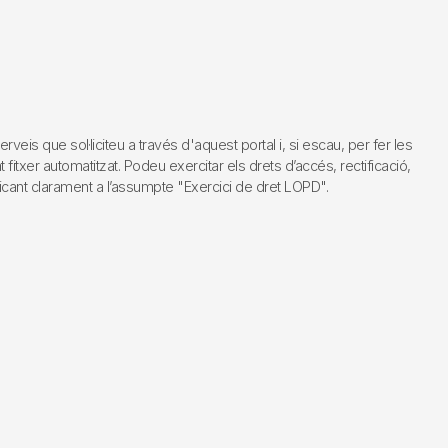
s que sol·liciteu a través d'aquest portal i, si escau, per fer les
fitxer automatitzat. Podeu exercitar els drets d’accés, rectificació,
dicant clarament a l’assumpte "Exercici de dret LOPD".