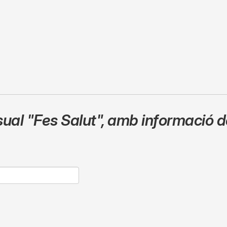
sual
"Fes Salut"
,
amb informació de