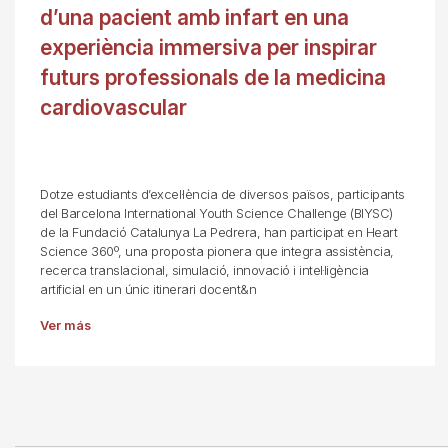
d’una pacient amb infart en una
experiència immersiva per inspirar
futurs professionals de la medicina
cardiovascular
Dotze estudiants d’excel·lència de diversos països, participants
del Barcelona International Youth Science Challenge (BIYSC)
de la Fundació Catalunya La Pedrera, han participat en Heart
Science 360º, una proposta pionera que integra assistència,
recerca translacional, simulació, innovació i intel·ligència
artificial en un únic itinerari docent&n
Ver más