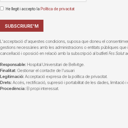
He llegit i accepto la
Política de privacitat
SUBSCRIURE'M
L'acceptació d'aquestes condicions, suposa que doneu el consentiment al 
gestions necessàries amb les administracions o entitats públiques que inte
cancel·lació i oposició en relació amb la subscripció al butlletí
Fes Salut
ad
Responsable:
Hospital Universitari de Bellvitge.
Finalitat:
Gestionar el contacte de l'usuari
Legitimació:
Acceptació expresa de la política de privacitat.
Drets:
Accés, rectificació, supresió i portabilitat de les dades, limitació 
Procedència:
El propi interessat.