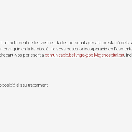
tractament de les vostres dades personals per a la prestació dels servei
rvinguin en la tramitació, i la seva posterior incorporació en l'esmentat 
reçant-vos per escrit a
comunicacio.bellvitge@bellvitgehospital.cat
, in
i oposició al seu tractament.