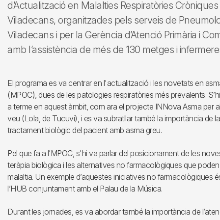
d’Actualització en Malalties Respiratòries Crònique
Viladecans, organitzades pels serveis de Pneumolog
Viladecans i per la Gerència d’Atenció Primària i Co
amb l’assistència de més de 130 metges i infermeres
El programa es va centrar en l'actualització i les novetats en asm
(MPOC), dues de les patologies respiratòries més prevalents. S’h
a terme en aquest àmbit, com ara el projecte INNova Asma per al
veu (Lola, de Tucuvi), i es va subratllar també la importància de la 
tractament biològic del pacient amb asma greu.
Pel que fa a l’MPOC, s'hi va parlar del posicionament de les nov
teràpia biològica i les alternatives no farmacològiques que poden m
malaltia. Un exemple d’aquestes iniciatives no farmacològiques é
l’HUB conjuntament amb el Palau de la Música.
Durant les jornades, es va abordar també la importància de l’atenc