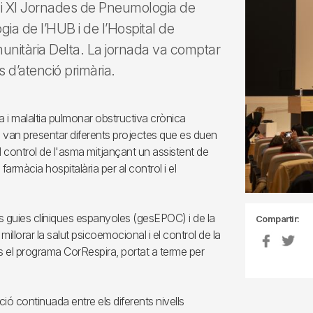
s i XI Jornades de Pneumologia de
ia de l’HUB i de l’Hospital de
munitària Delta. La jornada va comptar
 d’atenció primària.
a i malaltia pulmonar obstructiva crònica
i van presentar diferents projectes que es duen
 control de l'asma mitjançant un assistent de
farmàcia hospitalària per al control i el
es guies clíniques espanyoles (gesEPOC) i de la
Compartir:
illorar la salut psicoemocional i el control de la
s el programa CorRespira, portat a terme per
ió continuada entre els diferents nivells