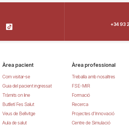
+34 93 
Àrea pacient
Àrea professional
Com visitar-se
Treballa amb nosaltres
Guia del pacient ingressat
FSE-MIR
Tràmits on line
Formació
Butlletí Fes Salut
Recerca
Veus de Bellvitge
Projectes d'Innovació
Aula de salut
Centre de Simulació