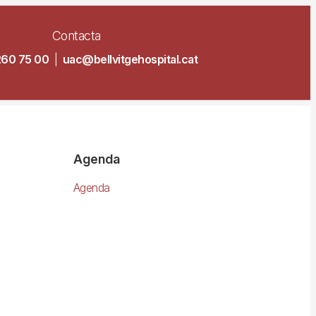
Contacta
260 75 00
|
uac@bellvitgehospital.cat
Agenda
Agenda