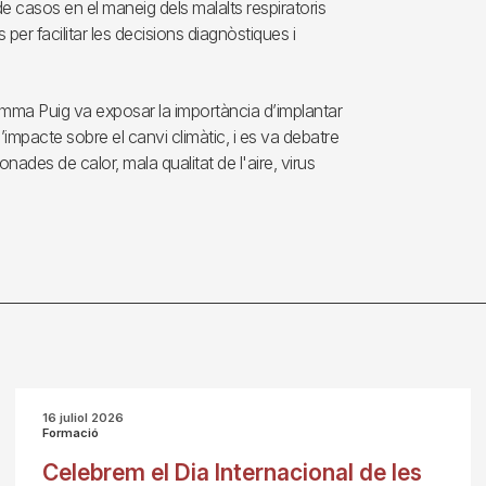
de casos en el maneig dels malalts respiratoris
 per facilitar les decisions diagnòstiques i
ma Puig va exposar la importància d’implantar
 l’impacte sobre el canvi climàtic, i es va debatre
nades de calor, mala qualitat de l'aire, virus
16 juliol 2026
Formació
Celebrem el Dia Internacional de les