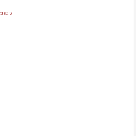
èniors