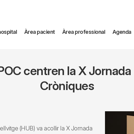
avegación
hospital
Àrea pacient
Àrea professional
Agenda
incipal
POC centren la X Jornada d
Cròniques
Bellvitge (HUB) va acollir la X Jornada