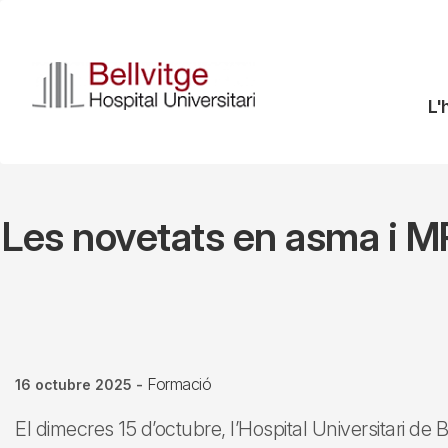
Vés
al
contingut
N
L'
pr
Les novetats en asma i M
Formació
16 octubre 2025
-
El dimecres 15 d’octubre, l’Hospital Universitari de 