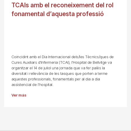
TCAIs amb el reconeixement del rol
fonamental d’aquesta professió
Coincidint amb el Dia Internacional dels/les Tècnics/ques de
Cures Auxiliars d'Infermeria (TCAI), l'Hospital de Bellvitge va
organitzar el 14 de juliol una jornada que va fer palès la
diversitat i rellevància de les tasques que porten a terme
aquestes professionals, fonamentals per al dia a dia
assistencial de l’hospital.
Ver más