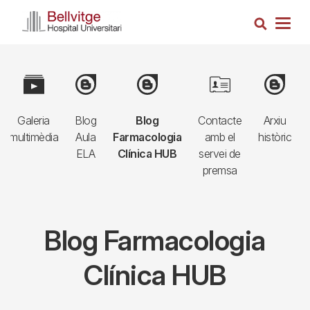
Vés
Cerca
al
Togg
contingut
navig
Navegació
Image
Image
Image
Image
Image
principal
Galeria
Blog
Blog
Contacte
Arxiu
3r
multimèdia
Aula
Farmacologia
amb el
històric
nivell
ELA
Clínica HUB
servei de
premsa
Blog Farmacologia
Clínica HUB