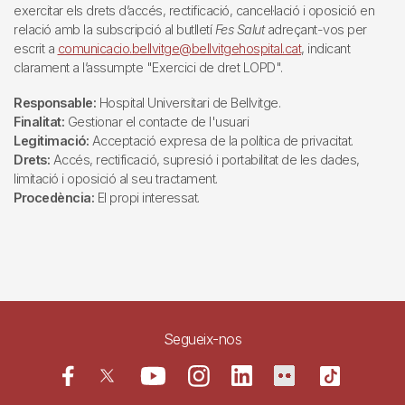
exercitar els drets d’accés, rectificació, cancel·lació i oposició en
relació amb la subscripció al butlletí
Fes Salut
adreçant-vos per
escrit a
comunicacio.bellvitge@bellvitgehospital.cat
, indicant
clarament a l’assumpte "Exercici de dret LOPD".
Responsable:
Hospital Universitari de Bellvitge.
Finalitat:
Gestionar el contacte de l'usuari
Legitimació:
Acceptació expresa de la política de privacitat.
Drets:
Accés, rectificació, supresió i portabilitat de les dades,
limitació i oposició al seu tractament.
Procedència:
El propi interessat.
Segueix-nos