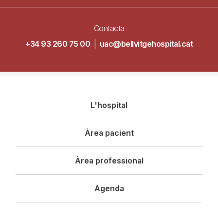
Contacta
+34 93 260 75 00
|
uac@bellvitgehospital.cat
Navegació
L'hospital
principal
Àrea pacient
Àrea professional
Agenda