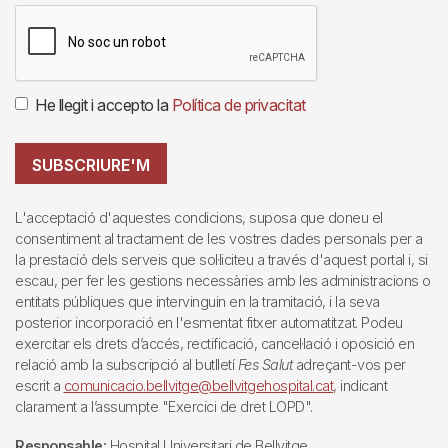
He llegit i accepto la
Política de privacitat
SUBSCRIURE'M
L'acceptació d'aquestes condicions, suposa que doneu el
consentiment al tractament de les vostres dades personals per a
la prestació dels serveis que sol·liciteu a través d'aquest portal i, si
escau, per fer les gestions necessàries amb les administracions o
entitats públiques que intervinguin en la tramitació, i la seva
posterior incorporació en l'esmentat fitxer automatitzat. Podeu
exercitar els drets d’accés, rectificació, cancel·lació i oposició en
relació amb la subscripció al butlletí
Fes Salut
adreçant-vos per
escrit a
comunicacio.bellvitge@bellvitgehospital.cat
, indicant
clarament a l’assumpte "Exercici de dret LOPD".
Responsable:
Hospital Universitari de Bellvitge.