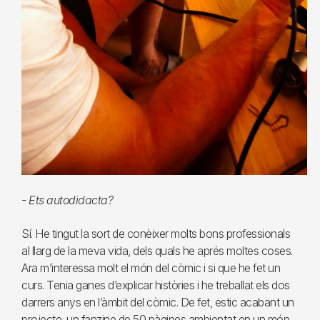
- Ets autodidacta?
Sí. He tingut la sort de conèixer molts bons professionals
al llarg de la meva vida, dels quals he aprés moltes coses.
Ara m’interessa molt el món del còmic i si que he fet un
curs. Tenia ganes d’explicar històries i he treballat els dos
darrers anys en l’àmbit del còmic. De fet, estic acabant un
projecte, un fanzine de 50 pàgines ambientat en un món