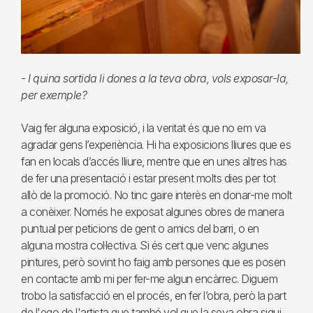
- I quina sortida li dones a la teva obra, vols exposar-la,
per exemple?
Vaig fer alguna exposició, i la veritat és que no em va
agradar gens l’experiència. Hi ha exposicions lliures que es
fan en locals d’accés lliure, mentre que en unes altres has
de fer una presentació i estar present molts dies per tot
allò de la promoció. No tinc gaire interès en donar-me molt
a conèixer. Només he exposat algunes obres de manera
puntual per peticions de gent o amics del barri, o en
alguna mostra col·lectiva. Si és cert que venc algunes
pintures, però sovint ho faig amb persones que es posen
en contacte amb mi per fer-me algun encàrrec. Diguem
trobo la satisfacció en el procés, en fer l’obra, però la part
de l'ego de l'artista que també vol que la seva obra sigui