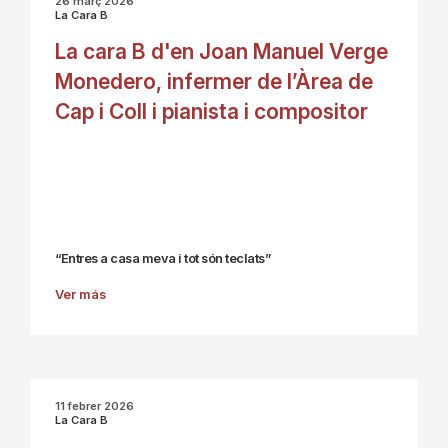
26 març 2026
La Cara B
La cara B d'en Joan Manuel Verge
Monedero, infermer de l’Àrea de
Cap i Coll i pianista i compositor
“Entres a casa meva i tot són teclats”
Ver más
11 febrer 2026
La Cara B