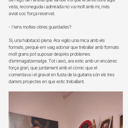
vista, reconeguda i admirada no va molt amb mi, més
aviat soc força reservat.
- I tens moltes obres guardades?
Sí, una habitació plena. Ara vigilo una mica amb els
formats, perquè em vaig adonar que treballar amb formats
molt grans pot suposar després problemes
d’emmagatzematge. Tot i això, ara estic amb un encàrrec
força gran, que juntament amb el còmic que et
comentava i el gravat en fusta de la guitarra són els tres
darrers projectes en que estic treballant.