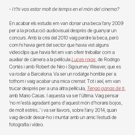
-
I t’hi vas estar molt de temps en el món del cinema?
En acabar els estudis em van donar una beca l’any 2009
per a la producció audiovisual després de guanyar un
concurs. Amb la crisi del 2010 vaig perdre la beca, però
com hi havia gent del sector que havia vist alguns
videoclips que havia fet em van oferir treballar com a
auxiliar de càmera a la pel·lícula
Luces rojas
, de Rodrigo
Cortés i amb Robert de Niro i Sigourney Weaver, que es
va rodar a Barcelona. Va ser un rodatge horrible per a
tothom i vaig acabar una mica cremat. Tot i així, em van
trucar després per a una altra pel·lícula,
Tengo ganas de ti
,
amb Mario Casas. I aquesta va ser l'última. Vaig pensar
‘no m'està agradant gens d'aquest món d'horaris bojos,
de molt estrès...’ i va ser llavors, sobre l’any 2014, quan
vaig decidir deixar-ho i muntar amb un amic l’estudi de
fotografia i vídeo.