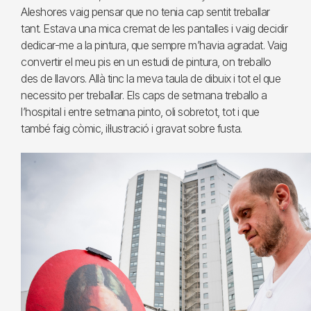
Aleshores vaig pensar que no tenia cap sentit treballar
tant. Estava una mica cremat de les pantalles i vaig decidir
dedicar-me a la pintura, que sempre m’havia agradat. Vaig
convertir el meu pis en un estudi de pintura, on treballo
des de llavors. Allà tinc la meva taula de dibuix i tot el que
necessito per treballar. Els caps de setmana treballo a
l’hospital i entre setmana pinto, oli sobretot, tot i que
també faig còmic, il·lustració i gravat sobre fusta.