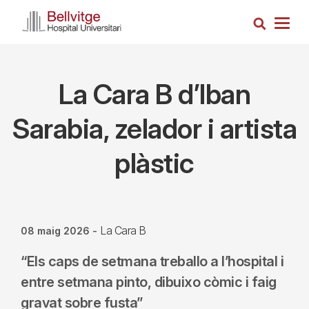
Vés
Cerca
al
Togg
contingut
navig
La Cara B d’Iban
Sarabia, zelador i artista
plàstic
La Cara B
08 maig 2026
-
“Els caps de setmana treballo a l’hospital i
entre setmana pinto, dibuixo còmic i faig
gravat sobre fusta”