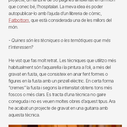
que conec bé, l’hospitalari. La meva idea és poder
autopublicar-lo amb l’ajuda d’un llibreria de còmic,
Fatbottom
, que està considerada una de les millors del
món.
- Quines són les tècniques o les temàtiques que més
t’interessen?
He vist que fas molt retrat.. Les tècniques que utilitzo més
habitualment són l’aquarel·la i la pintura a l’oli, a més del
gravat en fusta, que consisteix en anar fent formes o
figures en la fusta amb un pinzell elèctric. En certa forma
“cremes” la fusta i segons la intensitat obtens tons més
foscos o més clars. Es tracta d’una tècnica no gaire
coneguda i no es veuen moltes obres d’aquest tipus. Ara
he acabat un projecte de gravat en una guitarra amb
aquesta tècnica.