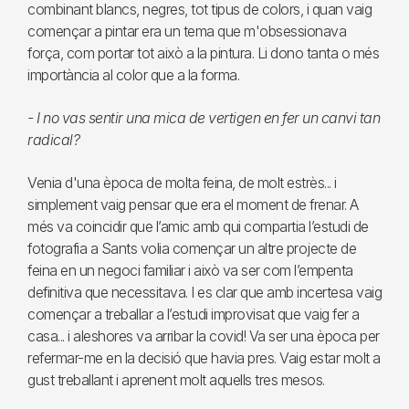
combinant blancs, negres, tot tipus de colors, i quan vaig
començar a pintar era un tema que m'obsessionava
força, com portar tot això a la pintura. Li dono tanta o més
importància al color que a la forma.
- I no vas sentir una mica de vertigen en fer un canvi tan
radical?
Venia d'una època de molta feina, de molt estrès... i
simplement vaig pensar que era el moment de frenar. A
més va coincidir que l’amic amb qui compartia l’estudi de
fotografia a Sants volia començar un altre projecte de
feina en un negoci familiar i això va ser com l’empenta
definitiva que necessitava. I es clar que amb incertesa vaig
començar a treballar a l’estudi improvisat que vaig fer a
casa... i aleshores va arribar la covid! Va ser una època per
refermar-me en la decisió que havia pres. Vaig estar molt a
gust treballant i aprenent molt aquells tres mesos.