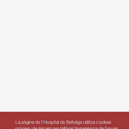
La pàgina de l'Hospital de Bellvitge utilitza cookies
pròpies i de tercers per millorar l’experiència de l’usuari.