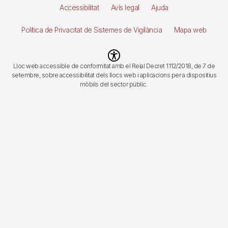
de
Accessibilitat
Avís legal
Ajuda
página
Política de Privacitat de Sistemes de Vigilància
Mapa web
Imagen
Lloc web accessible de conformitat amb el Reial Decret 1112/2018, de 7 de
setembre, sobre accessibilitat dels llocs web i aplicacions per a dispositius
mòbils del sector públic.