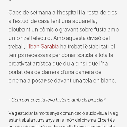
Caps de setmana a l’hospital i la resta de dies
a l’estudi de casa fent una aquarel·la,
dibuixant un còmic o gravant sobre fusta amb
un pinzell elèctric. Amb aquesta divisió del
treball, l'
Iban Sarabia
ha trobat l’estabilitat i el
temps necessaris per donar sortida a tota la
creativitat artística que du a dins i que l’ha
portat des de darrera d’una càmera de
cinema a posar-se davant una tela en blanc.
- Com comença la teva història amb els pinzells?
Vaig estudiar fa molts anys comunicació audiovisual i vaig
estar treballant uns anys en el món del cinema. El cert és
que des de petit m’agradava molt dibuixar i també tot allò