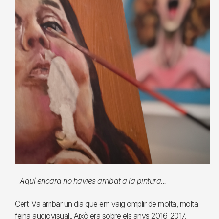
- Aquí encara no havies arribat a la pintura...
Cert. Va arribar un dia que em vaig omplir de molta, molta
feina audiovisual,. Això era sobre els anys 2016-2017.