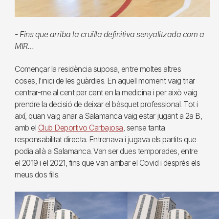
- Fins que arriba la cruïlla definitiva senyalitzada com a
MIR…
Començar la residència suposa, entre moltes altres
coses, l'inici de les guàrdies. En aquell moment vaig triar
centrar-me al cent per cent en la medicina i per això vaig
prendre la decisió de deixar el bàsquet professional. Tot i
així, quan vaig anar a Salamanca vaig estar jugant a 2a B,
amb el
Club Deportivo Carbajosa
, sense tanta
responsabilitat directa. Entrenava i jugava els partits que
podia allà a Salamanca. Van ser dues temporades, entre
el 2019 i el 2021, fins que van arribar el Covid i després els
meus dos fills.