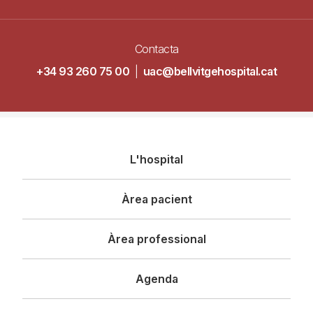
Contacta
+34 93 260 75 00
|
uac@bellvitgehospital.cat
Navegació
L'hospital
principal
Àrea pacient
Àrea professional
Agenda