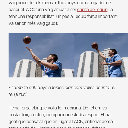
vaig poder fer els meus millors anys com a jugador de
bàsquet. A Coruña vaig arribar a ser
capità de l’equip
i a
tenir una responsabilitat i un pes a l'equip força important i
va ser on més vaig gaudir.
- I amb 15 o 16 anys a tenies clar com volies orientar el
teu futur?
Tenia força clar que volia fer medicina. De fet em va
costar força esforç compaginar estudis i esport. Hi ha
gent que pensava que en jugar a l'ACB, entrenar demà i