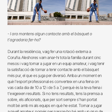
- I ara mantens algun contacte amb el bàsquet o
t'agradaria fer-ho?
Durant la residència, vaig fer una rotació externa a
Coruña. Aleshores vam anar-hi tota la família durant cinc
mesos i vaig tornar a jugar en un equip amateur, i vaig tenir
la satisfacció de tornar a tenir contacte amb el bàsquet
més pur, el que es juga per diversió. Arriba un moment en
què l'esport professional es converteix en una feina on
vas cada dia de 10 a 12 i de 5 a 7, perquè és la teva feina i
t'exigeixen resultats. Si no tens resultats, tens la premsa a
sobre, els aficionats, que per sort sempre s'han portat
molt bé amb mi als equips en què he estat. Tornar a jugar
a nivell amateur, només per passar-ho bé amb un grup de