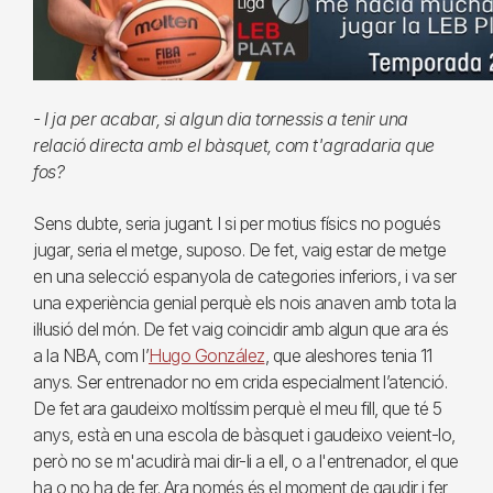
- I ja per acabar, si algun dia tornessis a tenir una
relació directa amb el bàsquet, com t'agradaria que
fos?
Sens dubte, seria jugant. I si per motius físics no pogués
jugar, seria el metge, suposo. De fet, vaig estar de metge
en una selecció espanyola de categories inferiors, i va ser
una experiència genial perquè els nois anaven amb tota la
il·lusió del món. De fet vaig coincidir amb algun que ara és
a la NBA, com l’
Hugo González
, que aleshores tenia 11
anys. Ser entrenador no em crida especialment l’atenció.
De fet ara gaudeixo moltíssim perquè el meu fill, que té 5
anys, està en una escola de bàsquet i gaudeixo veient-lo,
però no se m'acudirà mai dir-li a ell, o a l'entrenador, el que
ha o no ha de fer. Ara només és el moment de gaudir i fer