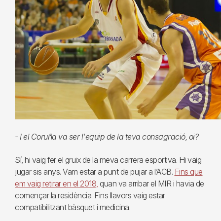
- I el Coruña va ser l'equip de la teva consagració, oi?
Sí, hi vaig fer el gruix de la meva carrera esportiva. Hi vaig
jugar sis anys. Vam estar a punt de pujar a l’ACB.
Fins que
em vaig retirar en el 2018,
quan va arribar el MIR i havia de
començar la residència. Fins llavors vaig estar
compatibilitzant bàsquet i medicina.