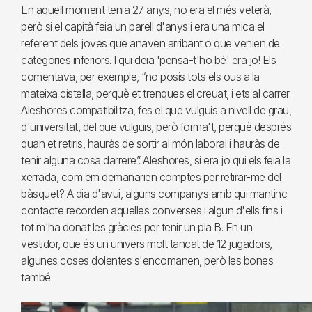
En aquell moment tenia 27 anys, no era el més veterà,
però si el capità feia un parell d'anys i era una mica el
referent dels joves que anaven arribant o que venien de
categories inferiors. I qui deia 'pensa-t'ho bé' era jo! Els
comentava, per exemple, “no posis tots els ous a la
mateixa cistella, perquè et trenques el creuat, i ets al carrer.
Aleshores compatibilitza, fes el que vulguis a nivell de grau,
d'universitat, del que vulguis, però forma't, perquè després
quan et retiris, hauràs de sortir al món laboral i hauràs de
tenir alguna cosa darrere”. Aleshores, si era jo qui els feia la
xerrada, com em demanarien comptes per retirar-me del
bàsquet? A dia d'avui, alguns companys amb qui mantinc
contacte recorden aquelles converses i algun d'ells fins i
tot m'ha donat les gràcies per tenir un pla B. En un
vestidor, que és un univers molt tancat de 12 jugadors,
algunes coses dolentes s'encomanen, però les bones
també.