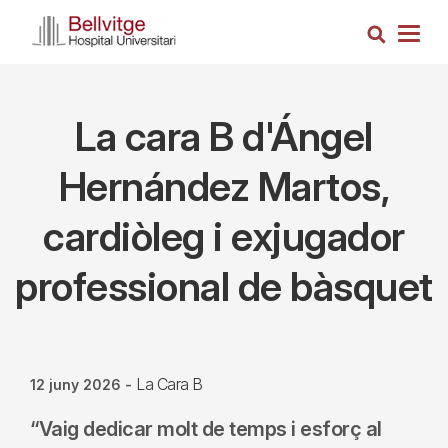
Vés
Cerca
al
Togg
contingut
navig
La cara B d'Ángel
Hernández Martos,
cardiòleg i exjugador
professional de bàsquet
La Cara B
12 juny 2026
-
“Vaig dedicar molt de temps i esforç al