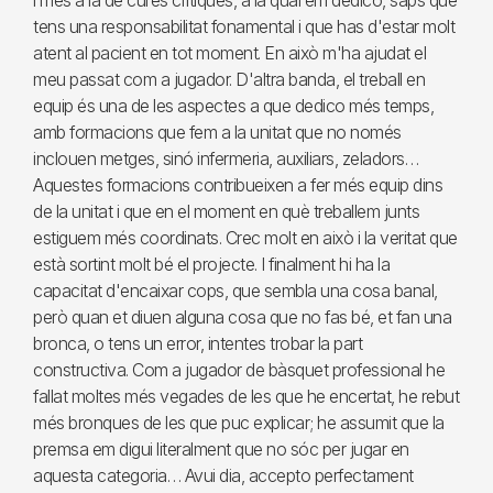
i més a la de cures crítiques, a la qual em dedico, saps que
tens una responsabilitat fonamental i que has d'estar molt
atent al pacient en tot moment. En això m'ha ajudat el
meu passat com a jugador. D'altra banda, el treball en
equip és una de les aspectes a que dedico més temps,
amb formacions que fem a la unitat que no només
inclouen metges, sinó infermeria, auxiliars, zeladors…
Aquestes formacions contribueixen a fer més equip dins
de la unitat i que en el moment en què treballem junts
estiguem més coordinats. Crec molt en això i la veritat que
està sortint molt bé el projecte. I finalment hi ha la
capacitat d'encaixar cops, que sembla una cosa banal,
però quan et diuen alguna cosa que no fas bé, et fan una
bronca, o tens un error, intentes trobar la part
constructiva. Com a jugador de bàsquet professional he
fallat moltes més vegades de les que he encertat, he rebut
més bronques de les que puc explicar; he assumit que la
premsa em digui literalment que no sóc per jugar en
aquesta categoria… Avui dia, accepto perfectament