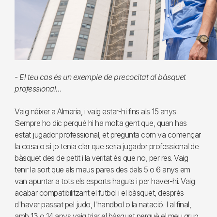
- El teu cas és un exemple de precocitat al bàsquet
professional…
Vaig néixer a Almeria, i vaig estar-hi fins als 15 anys.
Sempre ho dic perquè hi ha molta gent que, quan has
estat jugador professional, et pregunta com va començar
la cosa o si jo tenia clar que seria jugador professional de
bàsquet des de petit i la veritat és que no, per res. Vaig
tenir la sort que els meus pares des dels 5 o 6 anys em
van apuntar a tots els esports haguts i per haver-hi. Vaig
acabar compatibilitzant el futbol i el bàsquet, després
d'haver passat pel judo, l'handbol o la natació. I al final,
amb 13 o 14 anys vaig triar el bàsquet perquè el meu grup