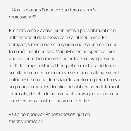
- Com recordes l'anunci de la teva retirada
professional?
Em retiro amb 27 anys, quan estava possiblement en el
millor moment de la meva carrera, al meu prime. Els
companys més propers ja sabien que era una cosa que
faria més aviat que tard. Veient-ho en perspectiva, crec
que va ser un bon moment per retirar-me. Vaig dedicar
molt de temps i esforç al bàsquet i la medicina de forma
simultània i en certa manera va ser com un alleugeriment
enfocar-me en una de les facetes de forma plena. I no va
sorprendre ningú. Els directius del club estaven totalment
informats, de fet ja feia uns quants anys que avisava que
això s'estava acostant i ho van entendre.
- I els companys? Et demanaven que ho
reconsideressis?