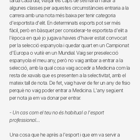
tarda cada dia, viatjar els caps de setmana i faltar a
algunes classes per aquestes circumstàncies entraria a la
carrera amb una nota més baixa per tenir categoria
d'esportista d'elit. En determinats esports pot ser més
fàcil, però en bàsquet per considerar-te esportista d'elit a
l'època en què jo jugava havies d'haver estat convocat
per la selecció espanyola i quedar quart en un Campionat
d'Europa o vuitè en un Mundial. Vaig ser preselecció
espanyola el meu any, però no vaig arribar a entrar a la
selecció, amb la qual cosa vaig accedir a Medicina com la
resta de xavals que es presenten a la selectivitat, amb el
mateix tall de nota. De fet, vaig haver de fer un any de fisio
perquè no vaig poder entrar a Medicina. L'any següent
per nota ja em va donar per entrar.
- Un cas com el teu no és habitual a l'esport
professional…
Una cosa que he après a l'esport i que em va servir a