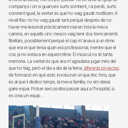
companys i on si guanyes surts somrient, i si perds, surts
somrient igual, la veritat és que ho vaig gaudir moltíssim. A
nivell físic no ho vaig gaudir tant perquè després de no
haver-me lesionat pràcticament mai en tota la meva
carrera, en aquells cinc mesos vaig tenir dos trencaments
fibril·lars, possiblement perquè el cap m'anava a un ritme
que era el que tenia quan era professional, mentre que el
cos ja no estava en aquest ritme. El múscul no té tanta
memòria. La veritat és que ara m'agradaria jugar més del
que ho faig, però el dia a dia de la feina,
diferents projectes
de formació en què estic involucrat i el que tinc fora, que
és al que li dedico temps, la meva família, no em deixa
gaire espai. Potser això podria passar aquí a l'hospital, si
es crea un equip…