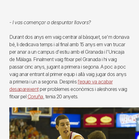
- I vas començar a despuntar llavors?
Durant dos anys em vaig centrar al bàsquet, se'm donava
bé, li dedicava temps i al final amb 15 anys em van trucar
per anar a un campus d'estiu amb el Granada i l'Unicaja
de Màlaga. Finalment vaig fitxar pel Granada i hi vaig
passar cinc anys, jugant a primera i segona. A poc a poc
vaig anar entrant al primer equip i allà vaig jugar dos anys
a primera i un a segona. Després
l’equip va acabar
desapareixent
per problemes econòmics i aleshores vaig
fitxar pel
Coruña
, tenia 20 anyets.