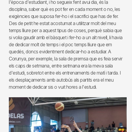
l'època d'estudiant, i ho segueix fent avui dia, és la
disciplina, saber què es pot fer en cada moment o no, les
exigències que suposa fer-ho i el sacrifici que has de fer.
Des de petit he estat acostumat a utilitzar molt del meu
temps lliure per a aquest tipus de coses, perquè sabia que
si volia gaudir amb el bàsquet i fer-ho a un alt nivell, li havia
de dedicar molt de temps i el poc temps lliure que em
quedés, doncs evidentment dedicar-ho a estudiar. A
Corunya, per exemple, la sala de premsa que es feia servir
els caps de setmana, entre setmana era la meva sala
d'estudi, sobretot entre els entrenaments de matí i tarda. I
els desplaçaments amb autobús als partits era el meu
moment de dedicar sis o vuit hores a l'estudi.