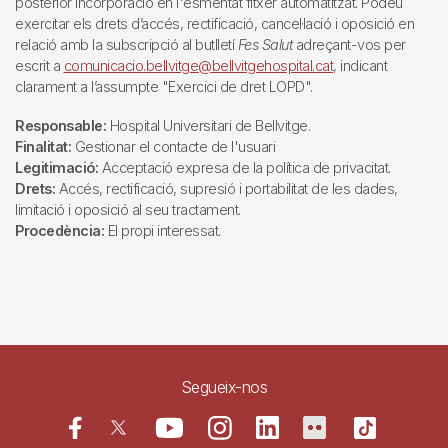
posterior incorporació en l'esmentat fitxer automatitzat. Podeu
exercitar els drets d’accés, rectificació, cancel·lació i oposició en
relació amb la subscripció al butlletí
Fes Salut
adreçant-vos per
escrit a
comunicacio.bellvitge@bellvitgehospital.cat
, indicant
clarament a l’assumpte "Exercici de dret LOPD".
Responsable:
Hospital Universitari de Bellvitge.
Finalitat:
Gestionar el contacte de l'usuari
Legitimació:
Acceptació expresa de la política de privacitat.
Drets:
Accés, rectificació, supresió i portabilitat de les dades,
limitació i oposició al seu tractament.
Procedència:
El propi interessat.
Segueix-nos