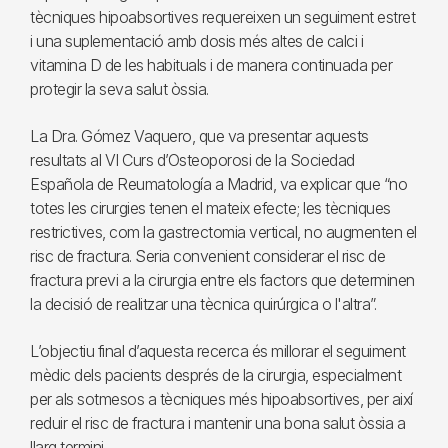
tècniques hipoabsortives requereixen un seguiment estret
i una suplementació amb dosis més altes de calci i
vitamina D de les habituals i de manera continuada per
protegir la seva salut òssia.
La Dra. Gómez Vaquero, que va presentar aquests
resultats al VI Curs d’Osteoporosi de la Sociedad
Española de Reumatología a Madrid, va explicar que “no
totes les cirurgies tenen el mateix efecte; les tècniques
restrictives, com la gastrectomia vertical, no augmenten el
risc de fractura. Seria convenient considerar el risc de
fractura previ a la cirurgia entre els factors que determinen
la decisió de realitzar una tècnica quirúrgica o l'altra”.
L’objectiu final d’aquesta recerca és millorar el seguiment
mèdic dels pacients després de la cirurgia, especialment
per als sotmesos a tècniques més hipoabsortives, per així
reduir el risc de fractura i mantenir una bona salut òssia a
llarg termini.