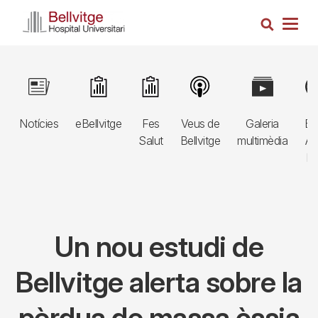
Vés
Cerca
al
Togg
contingut
navig
Navegació
Image
Image
Image
Image
Image
Im
principal
Notícies
eBellvitge
Fes
Veus de
Galeria
Bl
3r
Salut
Bellvitge
multimèdia
Au
nivell
E
Un nou estudi de
Bellvitge alerta sobre la
pèrdua de massa òssia