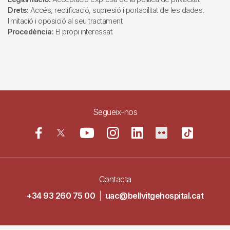
Drets:
Accés, rectificació, supresió i portabilitat de les dades,
limitació i oposició al seu tractament.
Procedència:
El propi interessat.
Segueix-nos
Contacta
+34 93 260 75 00
|
uac@bellvitgehospital.cat