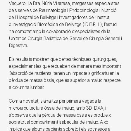
Vaquero i la Dra. Núria Vilarrasa, metgesses especialistes
dels serveis de Reumatologia i Endocrinologia i Nutrició
de l’Hospital de Bellvitge i investigadores de l’Institut
d’Investigació Biomèdica de Bellvitge (IDIBELL), l’estudi
ha comptat amb la col·laboració d’especialistes de la
Unitat de Cirurgia Bariàtrica del Servei de Cirurgia General i
Digestiva.
Els resultats mostren que certes tècniques quirúrgiques,
especialment les que redueixen de manera més important
l’absorció de nutrients, tenen un impacte significatiu en la
pèrdua de massa òssia, que és superior a maluc respecte
a columna lumbar.
Com a novetat, s’analitza per primera vegada la
microarquitectura òssia del maluc, amb 3D-DXA, i
s’observa que la pèrdua de massa òssia es produeix
sobretot al compartiment trabecular del maluc. Això
implica que alguns pacients sobretot els sotmesos a