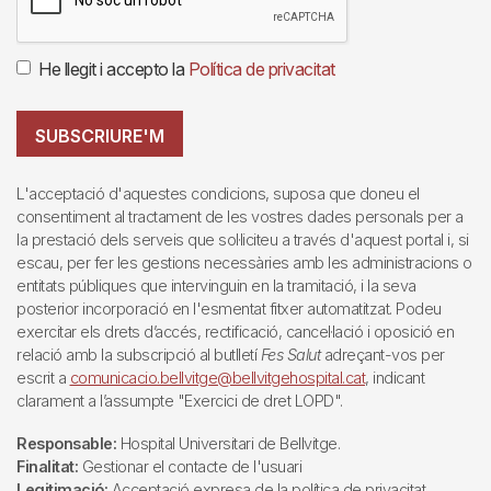
He llegit i accepto la
Política de privacitat
SUBSCRIURE'M
L'acceptació d'aquestes condicions, suposa que doneu el
consentiment al tractament de les vostres dades personals per a
la prestació dels serveis que sol·liciteu a través d'aquest portal i, si
escau, per fer les gestions necessàries amb les administracions o
entitats públiques que intervinguin en la tramitació, i la seva
posterior incorporació en l'esmentat fitxer automatitzat. Podeu
exercitar els drets d’accés, rectificació, cancel·lació i oposició en
relació amb la subscripció al butlletí
Fes Salut
adreçant-vos per
escrit a
comunicacio.bellvitge@bellvitgehospital.cat
, indicant
clarament a l’assumpte "Exercici de dret LOPD".
Responsable:
Hospital Universitari de Bellvitge.
Finalitat:
Gestionar el contacte de l'usuari
Legitimació:
Acceptació expresa de la política de privacitat.