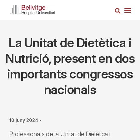
Vés
Cerca
al
Togg
contingut
navig
La Unitat de Dietètica i
Nutrició, present en dos
importants congressos
nacionals
10 juny 2024
-
Professionals de la Unitat de Dietètica i