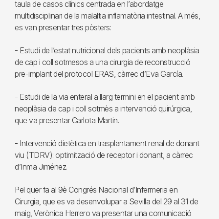
taula de casos clínics centrada en l’abordatge
multidisciplinari de la malaltia inflamatòria intestinal. A més,
es van presentar tres pòsters:
- Estudi de l’estat nutricional dels pacients amb neoplàsia
de cap i coll sotmesos a una cirurgia de reconstrucció
pre-implant del protocol ERAS, càrrec d’Eva García.
- Estudi de la via enteral a llarg termini en el pacient amb
neoplàsia de cap i coll sotmès a intervenció quirúrgica,
que va presentar Carlota Martin.
- Intervenció dietètica en trasplantament renal de donant
viu (TDRV): optimització de receptor i donant, a càrrec
d’Inma Jiménez.
Pel quer fa al 9è Congrés Nacional d’Infermeria en
Cirurgia, que es va desenvolupar a Sevilla del 29 al 31 de
maig, Verònica Herrero va presentar una comunicació