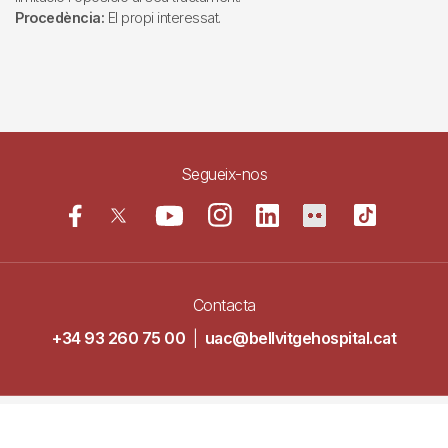
Procedència:
El propi interessat.
Segueix-nos
Contacta
+34 93 260 75 00
|
uac@bellvitgehospital.cat