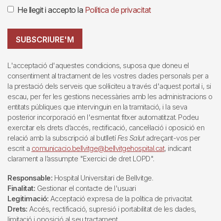
He llegit i accepto la
Política de privacitat
SUBSCRIURE'M
L'acceptació d'aquestes condicions, suposa que doneu el
consentiment al tractament de les vostres dades personals per a
la prestació dels serveis que sol·liciteu a través d'aquest portal i, si
escau, per fer les gestions necessàries amb les administracions o
entitats públiques que intervinguin en la tramitació, i la seva
posterior incorporació en l'esmentat fitxer automatitzat. Podeu
exercitar els drets d’accés, rectificació, cancel·lació i oposició en
relació amb la subscripció al butlletí
Fes Salut
adreçant-vos per
escrit a
comunicacio.bellvitge@bellvitgehospital.cat
, indicant
clarament a l’assumpte "Exercici de dret LOPD".
Responsable:
Hospital Universitari de Bellvitge.
Finalitat:
Gestionar el contacte de l'usuari
Legitimació:
Acceptació expresa de la política de privacitat.
Drets:
Accés, rectificació, supresió i portabilitat de les dades,
limitació i oposició al seu tractament.