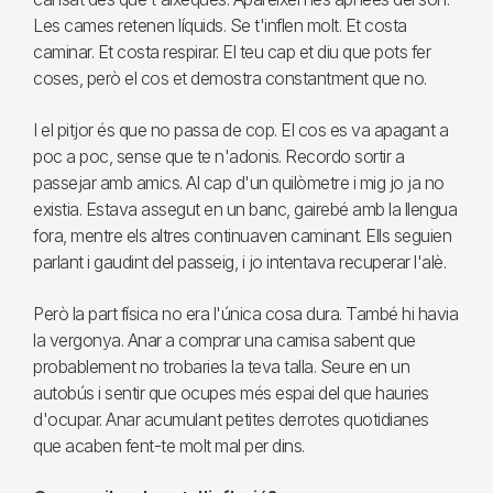
Les cames retenen líquids. Se t'inflen molt. Et costa
caminar. Et costa respirar. El teu cap et diu que pots fer
coses, però el cos et demostra constantment que no.
I el pitjor és que no passa de cop. El cos es va apagant a
poc a poc, sense que te n'adonis. Recordo sortir a
passejar amb amics. Al cap d'un quilòmetre i mig jo ja no
existia. Estava assegut en un banc, gairebé amb la llengua
fora, mentre els altres continuaven caminant. Ells seguien
parlant i gaudint del passeig, i jo intentava recuperar l'alè.
Però la part física no era l'única cosa dura. També hi havia
la vergonya. Anar a comprar una camisa sabent que
probablement no trobaries la teva talla. Seure en un
autobús i sentir que ocupes més espai del que hauries
d'ocupar. Anar acumulant petites derrotes quotidianes
que acaben fent-te molt mal per dins.