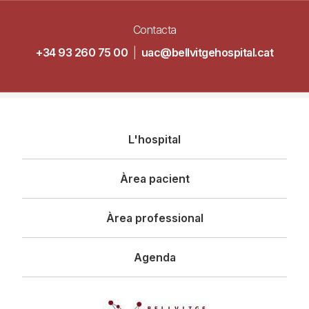
Contacta
+34 93 260 75 00
|
uac@bellvitgehospital.cat
Navegació
L'hospital
principal
Àrea pacient
Àrea professional
Agenda
Imagen