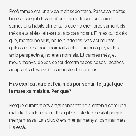
Però també era una vida molt sedentària. Passava moltes
hores assegut davant d'una taula de so i, si a això hi
sumes uns hàbits alimentaris que no eren precisament els
més saludables, el resultat acaba arribant. El més curiós és
que, mentre ho vius, no te n'adones. Vas acumulant
quilos a poc a poc i normalitzant situacions que, vistes
amb perspectiva, no eren normals. Et canses més, et
mous menys, deixes de fer determinades coses i acabes
adaptant la teva vida a aquestes limitacions.
Has explicat que et feia més por sentir-te jutjat que
la mateixa malaltia. Per què?
Perquè durant molts anys l'obesitat no s'entenia com una
malaltia. La idea era molt simple: vostè té obesitat perquè
menja massa. La solució era menjar menys i caminar més.
I ja està.