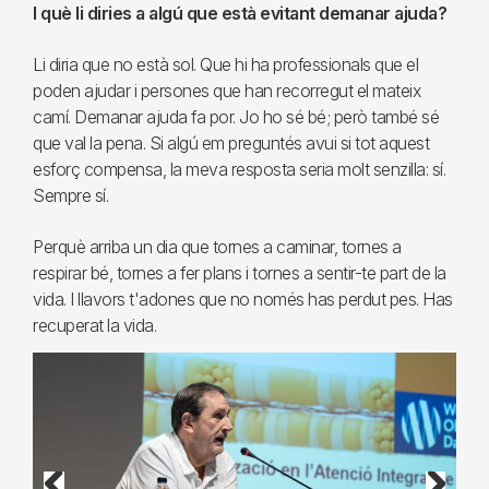
I què li diries a algú que està evitant demanar ajuda?
Li diria que no està sol. Que hi ha professionals que el
poden ajudar i persones que han recorregut el mateix
camí. Demanar ajuda fa por. Jo ho sé bé; però també sé
que val la pena. Si algú em preguntés avui si tot aquest
esforç compensa, la meva resposta seria molt senzilla: sí.
Sempre sí.
Perquè arriba un dia que tornes a caminar, tornes a
respirar bé, tornes a fer plans i tornes a sentir-te part de la
vida. I llavors t'adones que no només has perdut pes. Has
recuperat la vida.