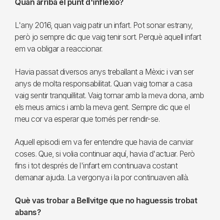
Quan arriba el punt d'inflexió?
L'any 2016, quan vaig patir un infart. Pot sonar estrany,
però jo sempre dic que vaig tenir sort. Perquè aquell infart
em va obligar a reaccionar.
Havia passat diversos anys treballant a Mèxic i van ser
anys de molta responsabilitat. Quan vaig tornar a casa
vaig sentir tranquil·litat. Vaig tornar amb la meva dona, amb
els meus amics i amb la meva gent. Sempre dic que el
meu cor va esperar que tornés per rendir-se.
Aquell episodi em va fer entendre que havia de canviar
coses. Que, si volia continuar aquí, havia d'actuar. Però
fins i tot després de l'infart em continuava costant
demanar ajuda. La vergonya i la por continuaven allà.
Què vas trobar a Bellvitge que no haguessis trobat
abans?