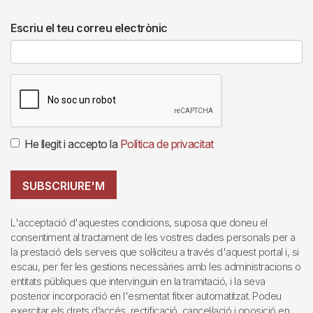
Escriu el teu correu electrònic
He llegit i accepto la
Política de privacitat
SUBSCRIURE'M
L'acceptació d'aquestes condicions, suposa que doneu el
consentiment al tractament de les vostres dades personals per a
la prestació dels serveis que sol·liciteu a través d'aquest portal i, si
escau, per fer les gestions necessàries amb les administracions o
entitats públiques que intervinguin en la tramitació, i la seva
posterior incorporació en l'esmentat fitxer automatitzat. Podeu
exercitar els drets d’accés, rectificació, cancel·lació i oposició en