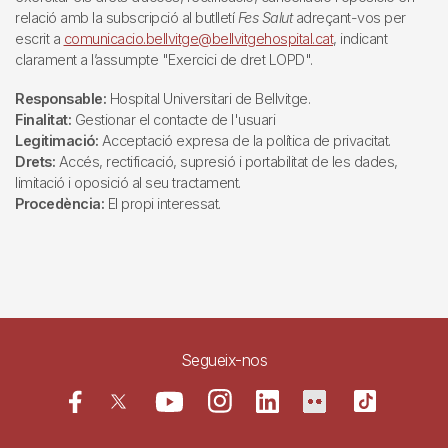
relació amb la subscripció al butlletí
Fes Salut
adreçant-vos per
escrit a
comunicacio.bellvitge@bellvitgehospital.cat
, indicant
clarament a l’assumpte "Exercici de dret LOPD".
Responsable:
Hospital Universitari de Bellvitge.
Finalitat:
Gestionar el contacte de l'usuari
Legitimació:
Acceptació expresa de la política de privacitat.
Drets:
Accés, rectificació, supresió i portabilitat de les dades,
limitació i oposició al seu tractament.
Procedència:
El propi interessat.
Segueix-nos