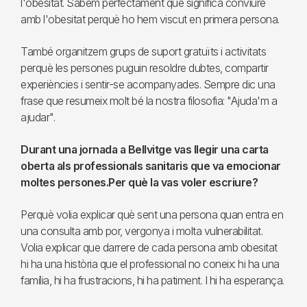
l'obesitat. Sabem perfectament què significa conviure
amb l'obesitat perquè ho hem viscut en primera persona.
També organitzem grups de suport gratuïts i activitats
perquè les persones puguin resoldre dubtes, compartir
experiències i sentir-se acompanyades. Sempre dic una
frase que resumeix molt bé la nostra filosofia: "Ajuda'm a
ajudar".
Durant una jornada a Bellvitge vas llegir una carta
oberta als professionals sanitaris que va emocionar
moltes persones.​​​​​​​Per què la vas voler escriure?
Perquè volia explicar què sent una persona quan entra en
una consulta amb por, vergonya i molta vulnerabilitat.
Volia explicar que darrere de cada persona amb obesitat
hi ha una història que el professional no coneix: hi ha una
família, hi ha frustracions, hi ha patiment. I hi ha esperança.