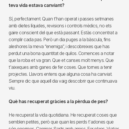
teva vida estava canviant?
Sí, perfectament. Quan t’han operat i passes setmanes
amb dietes líquides, revisions i controls mèdics, no ets
gaire conscient del que està passant. Estàs concentrat a
complir cada pas. Però un dia puges a la bàscula, fins
aleshores la meva “enemiga”, i descobreixes que has
perdut una bona quantitat de quilos. Comences a notar
que la roba et va gran. Que et canses molt menys. Que
t'aixeques amb ganes de fer coses. Que tornes a tenir
projectes. Llavors entens que alguna cosa ha canviat.
Sempre dic que aquell dia vaig descobrir que continuava
viu.
Què has recuperat gràcies a la pèrdua de pes?
He recuperat la vida quotidiana. He recuperat coses que
semblen petites, però que quan les perds t'adones que
són enormes. Caminar. Sortir amb amics. Fer plans. Viatjar.