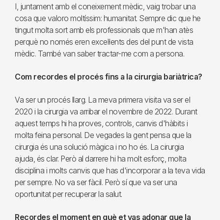
I, juntament amb el coneixement mèdic, vaig trobar una
cosa que valoro moltíssim: humanitat. Sempre dic que he
tingut molta sort amb els professionals que m'han atès
perquè no només eren excel·lents des del punt de vista
mèdic. També van saber tractar-me com a persona.
Com recordes el procés fins a la cirurgia bariàtrica?
Va ser un procés llarg. La meva primera visita va ser el
2020 i la cirurgia va arribar el novembre de 2022. Durant
aquest temps hi ha proves, controls, canvis d'hàbits i
molta feina personal. De vegades la gent pensa que la
cirurgia és una solució màgica i no ho és. La cirurgia
ajuda, és clar. Però al darrere hi ha molt esforç, molta
disciplina i molts canvis que has d'incorporar a la teva vida
per sempre. No va ser fàcil. Però sí que va ser una
oportunitat per recuperar la salut.
Recordes el moment en què et vas adonar que la