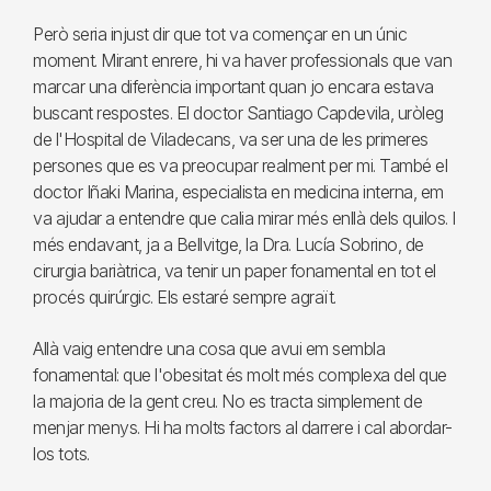
Però seria injust dir que tot va començar en un únic
moment. Mirant enrere, hi va haver professionals que van
marcar una diferència important quan jo encara estava
buscant respostes. El doctor Santiago Capdevila, uròleg
de l'Hospital de Viladecans, va ser una de les primeres
persones que es va preocupar realment per mi. També el
doctor Iñaki Marina, especialista en medicina interna, em
va ajudar a entendre que calia mirar més enllà dels quilos. I
més endavant, ja a Bellvitge, la Dra. Lucía Sobrino, de
cirurgia bariàtrica, va tenir un paper fonamental en tot el
procés quirúrgic. Els estaré sempre agraït.
Allà vaig entendre una cosa que avui em sembla
fonamental: que l'obesitat és molt més complexa del que
la majoria de la gent creu. No es tracta simplement de
menjar menys. Hi ha molts factors al darrere i cal abordar-
los tots.