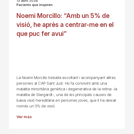
13 abril 2026
Pacients que inspiren
Noemi Morcillo: “Amb un 5% de
visió, he après a centrar-me en el
que puc fer avui”
La Noemi Morcillo treballa escoltant i acompanyant altres
persones al CAP Sant Just. Ho fa convivint amb una
malaltia minoritària genètica i degenerativa de la retina -la
malaltia de Stargardt-, una de les principals causes de
baixa visió hereditària en persones joves, que li ha deixat
només un 5% de visió.
Ver más