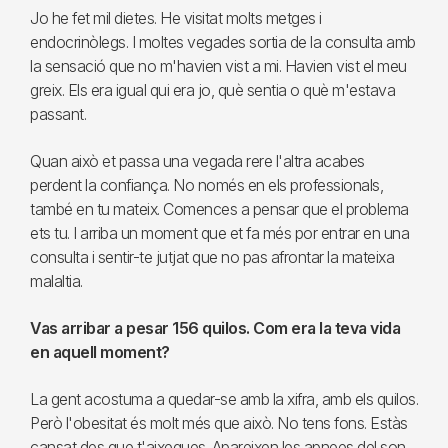
Jo he fet mil dietes. He visitat molts metges i
endocrinòlegs. I moltes vegades sortia de la consulta amb
la sensació que no m'havien vist a mi. Havien vist el meu
greix. Els era igual qui era jo, què sentia o què m'estava
passant.
Quan això et passa una vegada rere l'altra acabes
perdent la confiança. No només en els professionals,
també en tu mateix. Comences a pensar que el problema
ets tu. I arriba un moment que et fa més por entrar en una
consulta i sentir-te jutjat que no pas afrontar la mateixa
malaltia.
Vas arribar a pesar 156 quilos. Com era la teva vida
en aquell moment?
La gent acostuma a quedar-se amb la xifra, amb els quilos.
Però l'obesitat és molt més que això. No tens fons. Estàs
cansat des que t'aixeques. Apareixen les apnees del son.