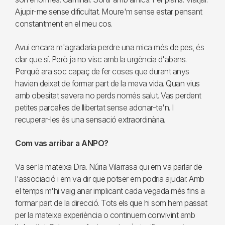
Ajupir-me sense dificultat. Moure'm sense estar pensant
constantment en el meu cos.
Avui encara m'agradaria perdre una mica més de pes, és
clar que sí. Però ja no visc amb la urgència d'abans.
Perquè ara soc capaç de fer coses que durant anys
havien deixat de formar part de la meva vida. Quan vius
amb obesitat severa no perds només salut. Vas perdent
petites parcel·les de llibertat sense adonar-te'n. I
recuperar-les és una sensació extraordinària.
Com vas arribar a ANPO?
Va ser la mateixa Dra. Núria Vilarrasa qui em va parlar de
l'associació i em va dir que potser em podria ajudar. Amb
el temps m'hi vaig anar implicant cada vegada més fins a
formar part de la direcció. Tots els que hi som hem passat
per la mateixa experiència o continuem convivint amb