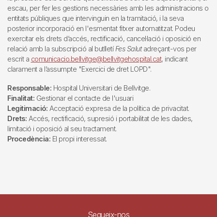
escau, per fer les gestions necessàries amb les administracions o
entitats públiques que intervinguin en la tramitació, i la seva
posterior incorporació en l'esmentat fitxer automatitzat. Podeu
exercitar els drets d’accés, rectificació, cancel·lació i oposició en
relació amb la subscripció al butlletí
Fes Salut
adreçant-vos per
escrit a
comunicacio.bellvitge@bellvitgehospital.cat
, indicant
clarament a l’assumpte "Exercici de dret LOPD".
Responsable:
Hospital Universitari de Bellvitge.
Finalitat:
Gestionar el contacte de l'usuari
Legitimació:
Acceptació expresa de la política de privacitat.
Drets:
Accés, rectificació, supresió i portabilitat de les dades,
limitació i oposició al seu tractament.
Procedència:
El propi interessat.
Segueix-nos