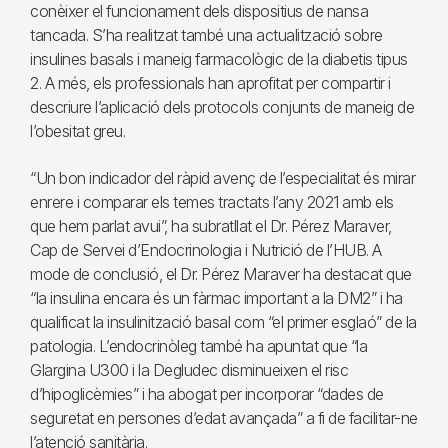
conèixer el funcionament dels dispositius de nansa
tancada. S’ha realitzat també una actualització sobre
insulines basals i maneig farmacològic de la diabetis tipus
2. A més, els professionals han aprofitat per compartir i
descriure l’aplicació dels protocols conjunts de maneig de
l’obesitat greu.
“Un bon indicador del ràpid avenç de l’especialitat és mirar
enrere i comparar els temes tractats l’any 2021 amb els
que hem parlat avui”, ha subratllat el Dr. Pérez Maraver,
Cap de Servei d’Endocrinologia i Nutrició de l’HUB. A
mode de conclusió, el Dr. Pérez Maraver ha destacat que
“la insulina encara és un fàrmac important a la DM2” i ha
qualificat la insulinització basal com “el primer esglaó” de la
patologia. L’endocrinòleg també ha apuntat que “la
Glargina U300 i la Degludec disminueixen el risc
d’hipoglicèmies” i ha abogat per incorporar “dades de
seguretat en persones d’edat avançada” a fi de facilitar-ne
l’atenció sanitària.