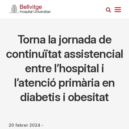
Vés
Cerca
al
Togg
contingut
navig
Torna la jornada de
continuïtat assistencial
entre l’hospital i
l’atenció primària en
diabetis i obesitat
20 febrer 2024
-