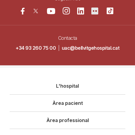
Contacta
+34 93 260 75 00
|
uac@bellvitgehospital.cat
Navegació
L'hospital
principal
Àrea pacient
Àrea professional