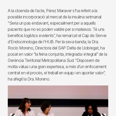
A la cloenda de l’acte, Pérez Maraver s’ha referit a la
possible incorporació al mercat de la insulina setmanal:
“Seria un pas endavant, especialment per a aquells
pacients que no es poden valdre per si mateixos. Té uns
beneficis logístics evidents”, ha remarcat el Cap de Servei
d’Endocrinologia de l’HUB. Per la seva banda, la Dra.
Rocío Moreno, Directora del SAP Delta de Llobregat, ha
posat en valor “la feina conjunta, integrada i integral” de la
Gerència Territorial Metropolitana Sud. “Disposem de
molta vàlua i una gran expertesa, a més d’un enfocament
centrat en el procés, el treball en equip i en aportar valor”,
ha afegit la Dra. Moreno.