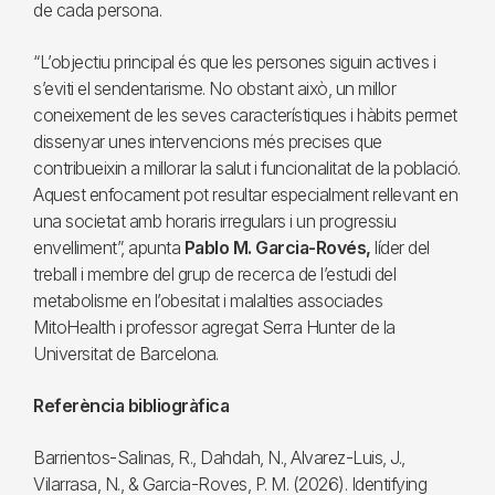
de cada persona.
“L’objectiu principal és que les persones siguin actives i
s’eviti el sendentarisme. No obstant això, un millor
coneixement de les seves característiques i hàbits permet
dissenyar unes intervencions més precises que
contribueixin a millorar la salut i funcionalitat de la població.
Aquest enfocament pot resultar especialment rellevant en
una societat amb horaris irregulars i un progressiu
envelliment”, apunta
Pablo M. Garcia-Rovés,
líder del
treball i membre del grup de recerca de l’estudi del
metabolisme en l’obesitat i malalties associades
MitoHealth i professor agregat Serra Hunter de la
Universitat de Barcelona.
Referència bibliogràfica
Barrientos-Salinas, R., Dahdah, N., Alvarez-Luis, J.,
Vilarrasa, N., & Garcia-Roves, P. M. (2026). Identifying