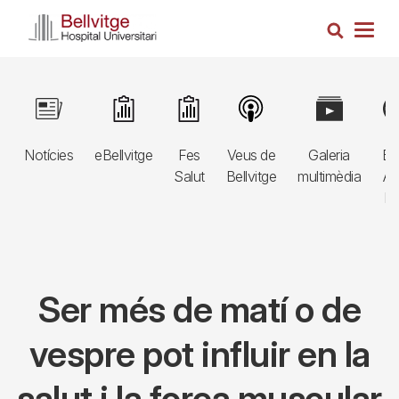
Vés
Cerca
al
Togg
contingut
navig
Navegació
Image
Image
Image
Image
Image
Im
principal
Notícies
eBellvitge
Fes
Veus de
Galeria
Bl
3r
Salut
Bellvitge
multimèdia
Au
nivell
E
Ser més de matí o de
vespre pot influir en la
salut i la força muscular