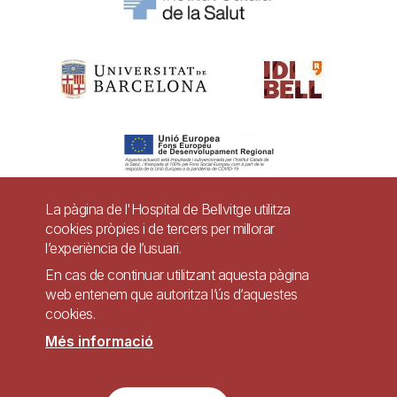
La pàgina de l'Hospital de Bellvitge utilitza
cookies pròpies i de tercers per millorar
Pie
l’experiència de l’usuari.
Contacte
de
En cas de continuar utilitzant aquesta pàgina
Accessibilitat
Avís legal
Ajuda
web entenem que autoritza l’ús d’aquestes
página
cookies.
Política de Privacitat de Sistemes de Vigilància
Mapa web
Més informació
Imagen
Lloc web accessible de conformitat amb el Reial Decret 1112/2018, de 7 de