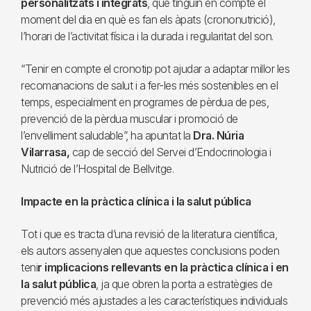
personalitzats i integrats
, que tinguin en compte el
moment del dia en què es fan els àpats (crononutrició),
l’horari de l’activitat física i la durada i regularitat del son.
“Tenir en compte el cronotip pot ajudar a adaptar millor les
recomanacions de salut i a fer-les més sostenibles en el
temps, especialment en programes de pèrdua de pes,
prevenció de la pèrdua muscular i promoció de
l’envelliment saludable”, ha apuntat la
Dra. Núria
Vilarrasa,
cap de secció del Servei d’Endocrinologia i
Nutrició de l’Hospital de Bellvitge.
Impacte en la pràctica clínica i la salut pública
Tot i que es tracta d’una revisió de la literatura científica,
els autors assenyalen que aquestes conclusions poden
teni
r implicacions rellevants en la pràctica clínica i en
la salut pública
, ja que obren la porta a estratègies de
prevenció més ajustades a les característiques individuals