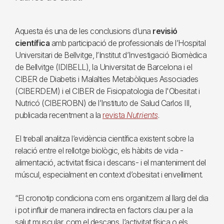
Aquesta és una de les conclusions d’una
revisió
científica
amb participació de professionals de l’Hospital
Universitari de Bellvitge, l’Institut d’Investigació Biomèdica
de Bellvitge (IDIBELL), la Universitat de Barcelona i el
CIBER de Diabetis i Malalties Metabòliques Associades
(CIBERDEM) i el CIBER de Fisiopatologia de l'Obesitat i
Nutricó (CIBEROBN) de l’Instituto de Salud Carlos III,
publicada recentment a la
revista
Nutrients
.
El treball analitza l’evidència científica existent sobre la
relació entre el rellotge biològic, els hàbits de vida -
alimentació, activitat física i descans- i el manteniment del
múscul, especialment en context d’obesitat i envelliment.
“El cronotip condiciona com ens organitzem al llarg del dia
i pot influir de manera indirecta en factors clau per a la
salut muscular, com el descans, l’activitat física o els