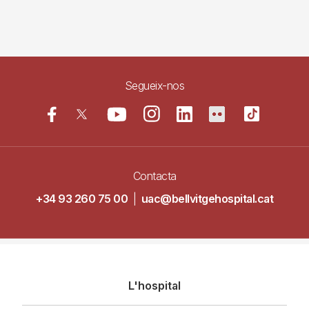
Segueix-nos
Contacta
+34 93 260 75 00
|
uac@bellvitgehospital.cat
Navegació
L'hospital
principal