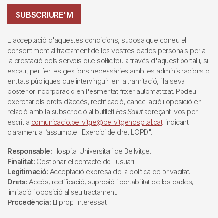
SUBSCRIURE'M
L'acceptació d'aquestes condicions, suposa que doneu el
consentiment al tractament de les vostres dades personals per a
la prestació dels serveis que sol·liciteu a través d'aquest portal i, si
escau, per fer les gestions necessàries amb les administracions o
entitats públiques que intervinguin en la tramitació, i la seva
posterior incorporació en l'esmentat fitxer automatitzat. Podeu
exercitar els drets d’accés, rectificació, cancel·lació i oposició en
relació amb la subscripció al butlletí
Fes Salut
adreçant-vos per
escrit a
comunicacio.bellvitge@bellvitgehospital.cat
, indicant
clarament a l’assumpte "Exercici de dret LOPD".
Responsable:
Hospital Universitari de Bellvitge.
Finalitat:
Gestionar el contacte de l'usuari
Legitimació:
Acceptació expresa de la política de privacitat.
Drets:
Accés, rectificació, supresió i portabilitat de les dades,
limitació i oposició al seu tractament.
Procedència:
El propi interessat.