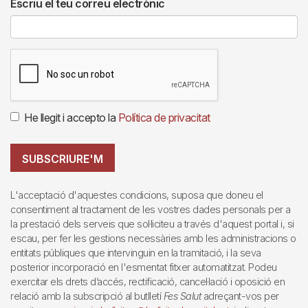
Escriu el teu correu electrònic
He llegit i accepto la
Política de privacitat
SUBSCRIURE'M
L'acceptació d'aquestes condicions, suposa que doneu el
consentiment al tractament de les vostres dades personals per a
la prestació dels serveis que sol·liciteu a través d'aquest portal i, si
escau, per fer les gestions necessàries amb les administracions o
entitats públiques que intervinguin en la tramitació, i la seva
posterior incorporació en l'esmentat fitxer automatitzat. Podeu
exercitar els drets d’accés, rectificació, cancel·lació i oposició en
relació amb la subscripció al butlletí
Fes Salut
adreçant-vos per