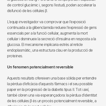
de control glucèmic i, segons l’estudi, poden accelerar la
disfunció de les cèl·lules β.
L’equip investigador va comprovar que l’exposició
continuada a la glibenclamida redueix l’expressió de gens
essencials per a la funció cel·lular, augmenta la mort
cel·lular i disminueix la secreció d’insulina en resposta a la
glucosa. El mecanisme implicaria estrès al reticle
endoplasmàtic, una estructura clau en la producció de
proteïnes.
Un fenomen potencialment reversible
Aquests resultats ofereixen una base sòlida per entendre
la pèrdua d’eficàcia d’aquests fàrmacs i el seu possible
paper en la progressió de la diabetis tipus II. Tot i així,
també obren una via esperançadora: la pèrdua d’identitat
de les cèl·lules β és un procés potencialment reversible, a