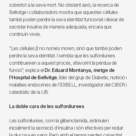
sobretot a la seva mort. No obstant això, la recerca de
Bellvitge i col·laboradors mostra que aquestes cèl·lules
també poden perdre la seva identitat funcional i deixar de
secretar insulina de manera adequada, encara que
continuïn vives.
“Les cèl·lules β no només moren, sinó que també poden
perdre la seva identitat. I sembla que les sulfonilurees
contribueixen a aquest procés, afavorint la pèrdua de
funció”, explica el
Dr. Eduard Montanya, metge de
l’Hospital de Bellvitge
, líder del grup de Diabetis, nutrició i
malalties endocrines de l’IDIBELL, investigador del CIBER i
catedràtic de la UB.
La doble cara de les sulfonilurees
Les sulfonilurees, com la glibenclamida, estimulen
inicialment la secreció d’insulina i són efectives per reduir
la glucosa en sang. Però amb el temps perden capacitat