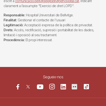
escrit a
comunicacio.bellvitge@bellvitgehospital.cat
, indicant
clarament a l’assumpte "Exercici de dret LOPD".
Responsable:
Hospital Universitari de Bellvitge.
Finalitat:
Gestionar el contacte de l'usuari
Legitimació:
Acceptació expresa de la política de privacitat.
Drets:
Accés, rectificació, supresió i portabilitat de les dades,
limitació i oposició al seu tractament.
Procedència:
El propi interessat.
Segueix-nos