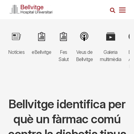
Vés
Cerca
al
Togg
contingut
navig
Navegació
Image
Image
Image
Image
Image
Im
principal
Notícies
eBellvitge
Fes
Veus de
Galeria
Bl
3r
Salut
Bellvitge
multimèdia
Au
nivell
E
Bellvitge identifica per
què un fàrmac comú
contra la diabetis tipus