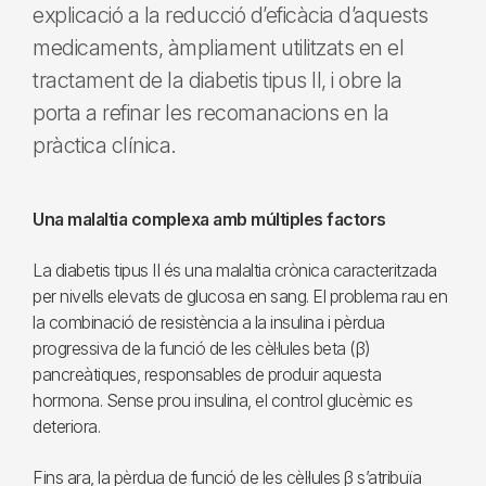
explicació a la reducció d’eficàcia d’aquests
medicaments, àmpliament utilitzats en el
tractament de la diabetis tipus II, i obre la
porta a refinar les recomanacions en la
pràctica clínica.
Una malaltia complexa amb múltiples factors
La diabetis tipus II és una malaltia crònica caracteritzada
per nivells elevats de glucosa en sang. El problema rau en
la combinació de resistència a la insulina i pèrdua
progressiva de la funció de les cèl·lules beta (β)
pancreàtiques, responsables de produir aquesta
hormona. Sense prou insulina, el control glucèmic es
deteriora.
Fins ara, la pèrdua de funció de les cèl·lules β s’atribuïa