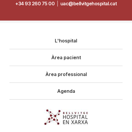
+34 93 260 75 00
|
uac@bellvitgehospital.cat
Navegació
L'hospital
principal
Àrea pacient
Àrea professional
Agenda
Imagen