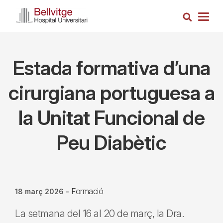
Vés
Cerca
al
Togg
contingut
navig
Estada formativa d’una
cirurgiana portuguesa a
la Unitat Funcional de
Peu Diabètic
Formació
18 març 2026
-
La setmana del 16 al 20 de març, la Dra.