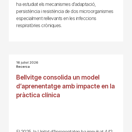
ha estudiat els mecanismes d’adaptació,
persistència i resistència de dos microorganismes
especialment rellevants en les infeccions
respiratòries cròniques.
16 juliol 2026
Recerca
Bellvitge consolida un model
d’aprenentatge amb impacte en la
pràctica clínica
El 2025, la Unitat d’Aprenentatge ha impulsat 442