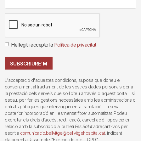
He llegit i accepto la
Política de privacitat
SUBSCRIURE'M
L'acceptació d'aquestes condicions, suposa que doneu el
consentiment al tractament de les vostres dades personals per a
la prestació dels serveis que sol·liciteu a través d'aquest portal i, si
escau, per fer les gestions necessàries amb les administracions o
entitats públiques que intervinguin en la tramitació, i la seva
posterior incorporació en l'esmentat fitxer automatitzat. Podeu
exercitar els drets d’accés, rectificació, cancel·lació i oposició en
relació amb la subscripció al butlletí
Fes Salut
adreçant-vos per
escrit a
comunicacio.bellvitge@bellvitgehospital.cat
, indicant
clarament a l’assumpte "Exercici de dret LOPD".