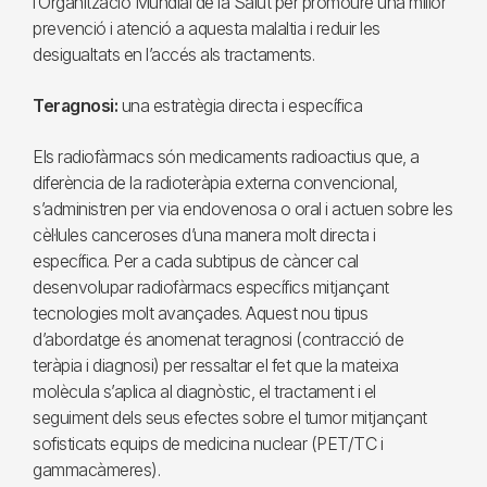
l’Organització Mundial de la Salut per promoure una millor
prevenció i atenció a aquesta malaltia i reduir les
desigualtats en l’accés als tractaments.
Teragnosi:
una estratègia directa i específica
Els radiofàrmacs són medicaments radioactius que, a
diferència de la radioteràpia externa convencional,
s’administren per via endovenosa o oral i actuen sobre les
cèl·lules canceroses d’una manera molt directa i
específica. Per a cada subtipus de càncer cal
desenvolupar radiofàrmacs específics mitjançant
tecnologies molt avançades. Aquest nou tipus
d’abordatge és anomenat teragnosi (contracció de
teràpia i diagnosi) per ressaltar el fet que la mateixa
molècula s’aplica al diagnòstic, el tractament i el
seguiment dels seus efectes sobre el tumor mitjançant
sofisticats equips de medicina nuclear (PET/TC i
gammacàmeres).