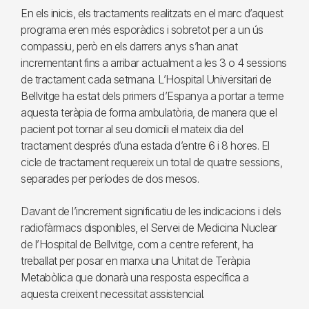
En els inicis, els tractaments realitzats en el marc d’aquest
programa eren més esporàdics i sobretot per a un ús
compassiu, però en els darrers anys s’han anat
incrementant fins a arribar actualment a les 3 o 4 sessions
de tractament cada setmana. L’Hospital Universitari de
Bellvitge ha estat dels primers d’Espanya a portar a terme
aquesta teràpia de forma ambulatòria, de manera que el
pacient pot tornar al seu domicili el mateix dia del
tractament després d’una estada d’entre 6 i 8 hores. El
cicle de tractament requereix un total de quatre sessions,
separades per períodes de dos mesos.
Davant de l’increment significatiu de les indicacions i dels
radiofàrmacs disponibles, el Servei de Medicina Nuclear
de l’Hospital de Bellvitge, com a centre referent, ha
treballat per posar en marxa una Unitat de Teràpia
Metabòlica que donarà una resposta específica a
aquesta creixent necessitat assistencial.