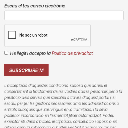
Escriu el teu correu electrònic
He llegit i accepto la
Política de privacitat
SUBSCRIURE'M
L'acceptació d'aquestes condicions, suposa que doneu el
consentiment al tractament de les vostres dades personals per a la
prestació dels serveis que sol·liciteu a través d'aquest portal i, si
escau, per fer les gestions necessàries amb les administracions o
entitats públiques que intervinguin en la tramitació, i la seva
posterior incorporació en l'esmentat fitxer automatitzat. Podeu
exercitar els drets d’accés, rectificació, cancel·lació i oposició en
relació amb la subscripció al butlletí
Fes Salut
adreçant-vos per