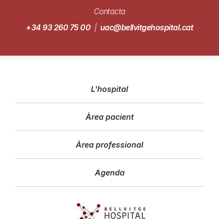
Contacta
+34 93 260 75 00
|
uac@bellvitgehospital.cat
Navegació
L'hospital
principal
Àrea pacient
Àrea professional
Agenda
Imagen