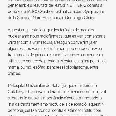
gener amb els resultats de l’estudi NETTER-2 donats a
conèixer a l’ASCO Gastrointestinal Cancers Symposium,
de la Societat Nord-Americana d’Oncologia Clínica.
Aquest auge està fent que les teràpies de medicina
nuclear amb nous radiofàrmacs, que es van començar a
utilitzar com a últim recurs, s’estiguin convertint ja en
alguns casos –com el dels tumors neuroendocrins– en
tractaments de primera elecció. També es comencen a
utilitzar en càncer de pròstata i s’estan assajant per als de
mama, pulmó, esòfag, pàncrees i glioblastoma, entre
d’altres.
L’Hospital Universitari de Bellvitge, que és referent a
Catalunya i Espanya en teràpies de medicina nuclear, vol
subratllar la creixent importància d’aquesta innovadora
línia de tractament amb motiu de la celebració, aquest 4
de febrer, del Dia Mundial contra el Càncer, instituït per