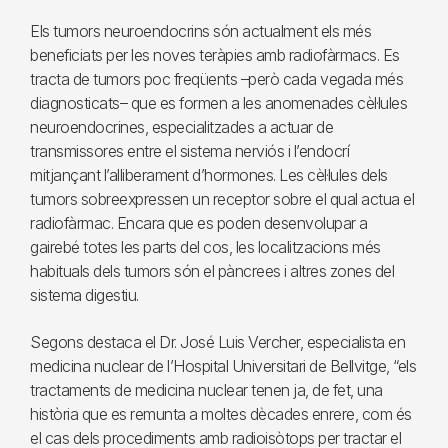
Els tumors neuroendocrins són actualment els més
beneficiats per les noves teràpies amb radiofàrmacs. Es
tracta de tumors poc freqüents –però cada vegada més
diagnosticats– que es formen a les anomenades cèl·lules
neuroendocrines, especialitzades a actuar de
transmissores entre el sistema nerviós i l’endocrí
mitjançant l’alliberament d’hormones. Les cèl·lules dels
tumors sobreexpressen un receptor sobre el qual actua el
radiofàrmac. Encara que es poden desenvolupar a
gairebé totes les parts del cos, les localitzacions més
habituals dels tumors són el pàncrees i altres zones del
sistema digestiu.
Segons destaca el Dr. José Luis Vercher, especialista en
medicina nuclear de l’Hospital Universitari de Bellvitge, “els
tractaments de medicina nuclear tenen ja, de fet, una
història que es remunta a moltes dècades enrere, com és
el cas dels procediments amb radioisòtops per tractar el