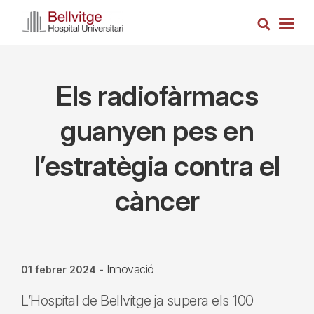
Vés
Cerca
al
Togg
contingut
navig
Els radiofàrmacs
guanyen pes en
l’estratègia contra el
càncer
Innovació
01 febrer 2024
-
L’Hospital de Bellvitge ja supera els 100