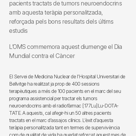
pacients tractats de tumors neuroendocrins
amb aquesta teràpia personalitzada,
reforçada pels bons resultats dels últims
estudis
L’OMS commemora aquest diumenge el Dia
Mundial contra el Càncer
El Servei de Medicina Nuclear de l’Hospital Universitari de
Bellvitge ha realitzat ja prop de 400 sessions
terapèutiques a més de 100 pacients en el marc del seu
programa assistencial per tractar els tumors
neuroendocrins amb el radiofàrmac [177Lu]Lu-DOTA-
TATE. A aquests, cal afegir-hi un 50 altres pacients
tractats en el marc d’assajos clínics. L’èxit d’aquesta
teràpia personalitzada tant en termes de supervivència
com de qualitat de vida ha quedat reforçat aquest mes de