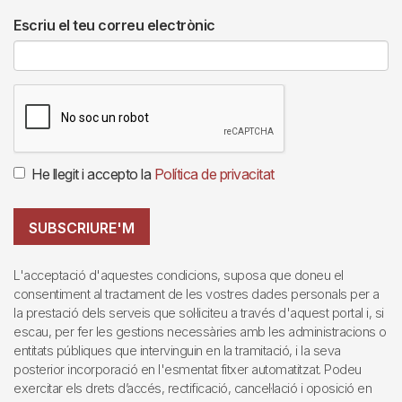
Escriu el teu correu electrònic
He llegit i accepto la
Política de privacitat
SUBSCRIURE'M
L'acceptació d'aquestes condicions, suposa que doneu el
consentiment al tractament de les vostres dades personals per a
la prestació dels serveis que sol·liciteu a través d'aquest portal i, si
escau, per fer les gestions necessàries amb les administracions o
entitats públiques que intervinguin en la tramitació, i la seva
posterior incorporació en l'esmentat fitxer automatitzat. Podeu
exercitar els drets d’accés, rectificació, cancel·lació i oposició en