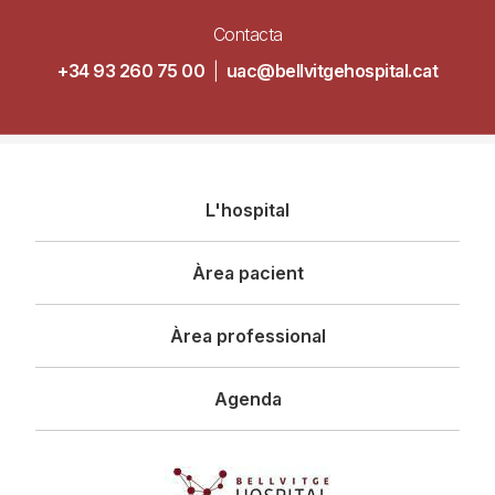
Contacta
+34 93 260 75 00
|
uac@bellvitgehospital.cat
Navegació
L'hospital
principal
Àrea pacient
Àrea professional
Agenda
Imagen