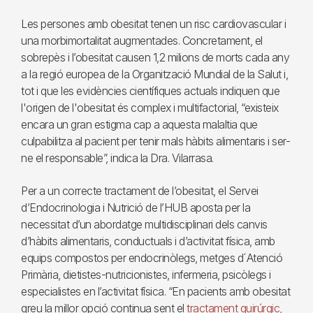
Les persones amb obesitat tenen un risc cardiovascular i
una morbimortalitat augmentades. Concretament, el
sobrepès i l’obesitat causen 1,2 milions de morts cada any
a la regió europea de la Organització Mundial de la Salut i,
tot i que les evidències científiques actuals indiquen que
l'origen de l'obesitat és complex i multifactorial, “existeix
encara un gran estigma cap a aquesta malaltia que
culpabilitza al pacient per tenir mals hàbits alimentaris i ser-
ne el responsable”, indica la Dra. Vilarrasa.
Per a un correcte tractament de l’obesitat, el Servei
d’Endocrinologia i Nutrició de l’HUB aposta per la
necessitat d’un abordatge multidisciplinari dels canvis
d’hàbits alimentaris, conductuals i d’activitat física, amb
equips compostos per endocrinòlegs, metges d´Atenció
Primària, dietistes-nutricionistes, infermeria, psicòlegs i
especialistes en l’activitat física. “En pacients amb obesitat
greu la millor opció continua sent el
tractament quirúrgic,