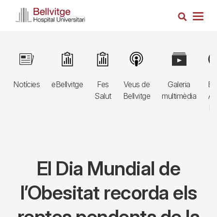
Vés
Cerca
al
Togg
contingut
navig
Navegació
Image
Image
Image
Image
Image
Im
principal
Notícies
eBellvitge
Fes
Veus de
Galeria
Bl
3r
Salut
Bellvitge
multimèdia
Au
nivell
E
El Dia Mundial de
l’Obesitat recorda els
reptes pendents de la