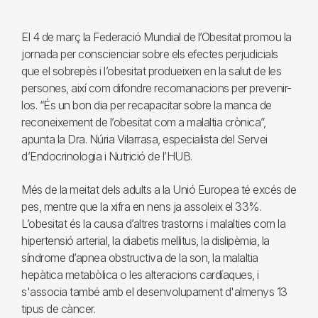
El 4 de març la Federació Mundial de l’Obesitat promou la
jornada per conscienciar sobre els efectes perjudicials
que el sobrepès i l’obesitat produeixen en la salut de les
persones, així com difondre recomanacions per prevenir-
los. “És un bon dia per recapacitar sobre la manca de
reconeixement de l’obesitat com a malaltia crònica”,
apunta la Dra. Núria Vilarrasa, especialista del Servei
d’Endocrinologia i Nutrició de l’HUB.
Més de la meitat dels adults a la Unió Europea té excés de
pes, mentre que la xifra en nens ja assoleix el 33%.
L’obesitat és la causa d’altres trastorns i malalties com la
hipertensió arterial, la diabetis mellitus, la dislipèmia, la
síndrome d’apnea obstructiva de la son, la malaltia
hepàtica metabòlica o les alteracions cardíaques, i
s'associa també amb el desenvolupament d'almenys 13
tipus de càncer.