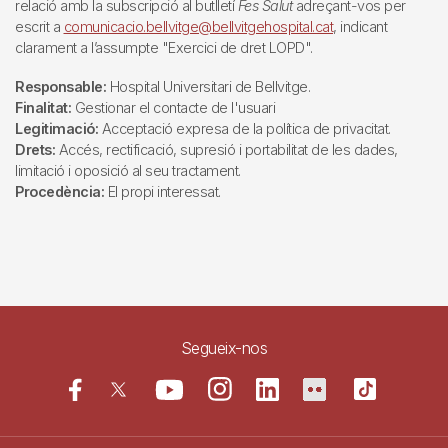
relació amb la subscripció al butlletí
Fes Salut
adreçant-vos per
escrit a
comunicacio.bellvitge@bellvitgehospital.cat
, indicant
clarament a l’assumpte "Exercici de dret LOPD".
Responsable:
Hospital Universitari de Bellvitge.
Finalitat:
Gestionar el contacte de l'usuari
Legitimació:
Acceptació expresa de la política de privacitat.
Drets:
Accés, rectificació, supresió i portabilitat de les dades,
limitació i oposició al seu tractament.
Procedència:
El propi interessat.
Segueix-nos