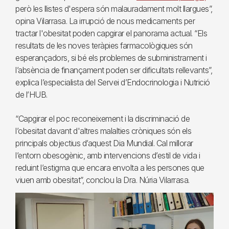
però les llistes d'espera són malauradament molt llargues”,
opina Vilarrasa. La irrupció de nous medicaments per
tractar l'obesitat poden capgirar el panorama actual. “Els
resultats de les noves teràpies farmacològiques són
esperançadors, si bé els problemes de subministrament i
l’absència de finançament poden ser dificultats rellevants”,
explica l’especialista del Servei d’Endocrinologia i Nutrició
de l’HUB.
“Capgirar el poc reconeixement i la discriminació de
l’obesitat davant d'altres malalties cròniques són els
principals objectius d’aquest Dia Mundial. Cal millorar
l’entorn obesogènic, amb intervencions d’estil de vida i
reduint l’estigma que encara envolta a les persones que
viuen amb obesitat”, conclou la Dra. Núria Vilarrasa.