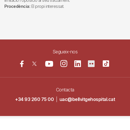
limitació i oposició al seu tractament.
Procedència:
El propi interessat.
Segueix-nos
Contacta
+34 93 260 75 00
|
uac@bellvitgehospital.cat