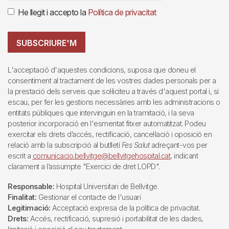
He llegit i accepto la
Política de privacitat
SUBSCRIURE'M
L'acceptació d'aquestes condicions, suposa que doneu el
consentiment al tractament de les vostres dades personals per a
la prestació dels serveis que sol·liciteu a través d'aquest portal i, si
escau, per fer les gestions necessàries amb les administracions o
entitats públiques que intervinguin en la tramitació, i la seva
posterior incorporació en l'esmentat fitxer automatitzat. Podeu
exercitar els drets d’accés, rectificació, cancel·lació i oposició en
relació amb la subscripció al butlletí
Fes Salut
adreçant-vos per
escrit a
comunicacio.bellvitge@bellvitgehospital.cat
, indicant
clarament a l’assumpte "Exercici de dret LOPD".
Responsable:
Hospital Universitari de Bellvitge.
Finalitat:
Gestionar el contacte de l'usuari
Legitimació:
Acceptació expresa de la política de privacitat.
Drets:
Accés, rectificació, supresió i portabilitat de les dades,