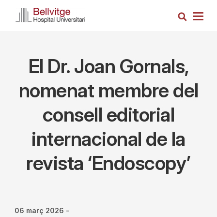
Vés
Cerca
al
Togg
contingut
navig
El Dr. Joan Gornals,
nomenat membre del
consell editorial
internacional de la
revista ‘Endoscopy’
06 març 2026
-