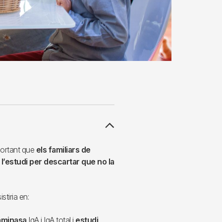
ortant que
els familiars de
n l’estudi per descartar que no la
istiria en:
taminasa
IgA i IgA total i
estudi