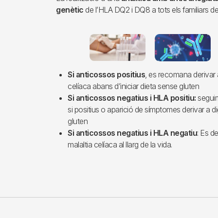
genètic
de l’HLA DQ2 i DQ8 a tots els familiars de
Imagen
Si anticossos positius
, es recomana derivar a
celíaca abans d’iniciar dieta sense gluten
Si anticossos negatius i HLA positiu:
seguim
si positius o aparició de símptomes derivar a di
gluten
Si anticossos negatius i HLA negatiu
: Es d
malaltia celíaca al llarg de la vida.