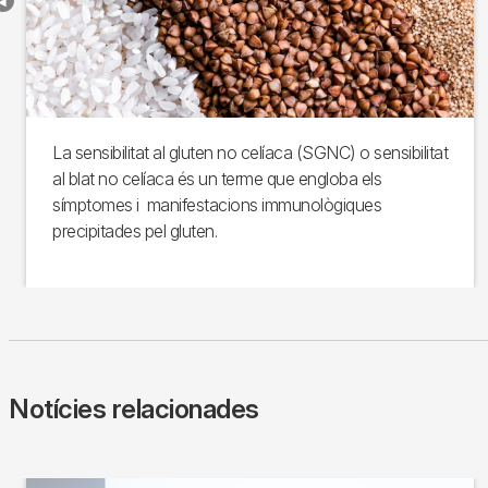
La sensibilitat al gluten no celíaca (SGNC) o sensibilitat
al blat no celíaca és un terme que engloba els
símptomes i manifestacions immunològiques
precipitades pel gluten.
Notícies relacionades