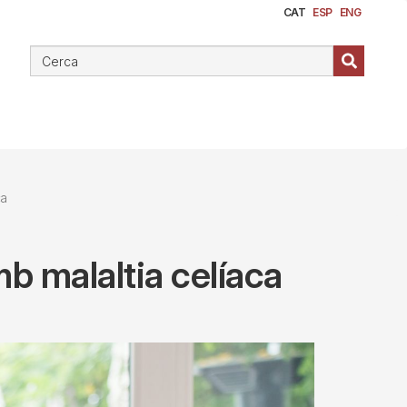
CAT
ESP
ENG
ca
mb malaltia celíaca