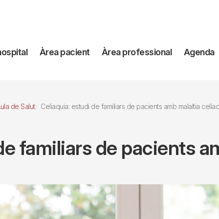
avegación
hospital
Àrea pacient
Àrea professional
Agenda
incipal
ula de Salut
Celiaquia: estudi de familiars de pacients amb malaltia celía
de familiars de pacients a