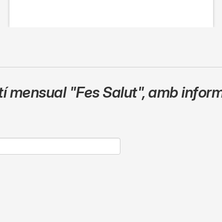
etí mensual
"Fes Salut"
,
amb inform