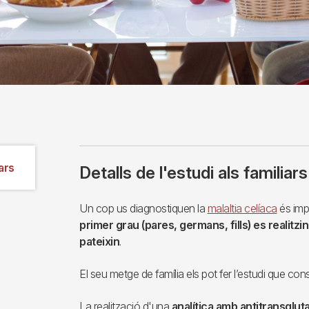
iars
Detalls de l'estudi als familiars
Un cop us diagnostiquen la
malaltia celíaca
és imp
primer grau (pares, germans, fills) es realitzi
pateixin
.
El seu metge de família els pot fer l’estudi que cons
La realització d'una
analítica amb antitransglu