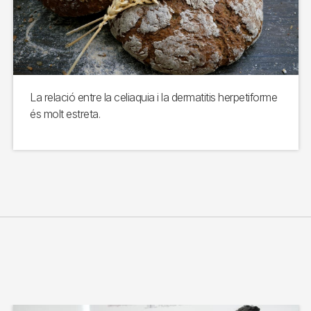
La relació entre la celiaquia i la dermatitis herpetiforme
és molt estreta.