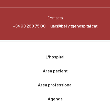
Contacta
+34 93 260 75 00
|
uac@bellvitgehospital.cat
Navegació
L'hospital
principal
Àrea pacient
Àrea professional
Agenda