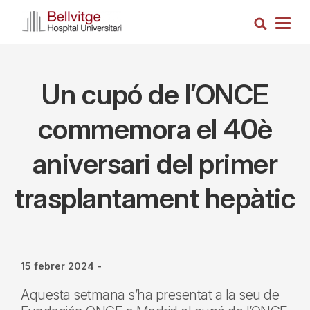
Vés
Cerca
al
Togg
contingut
navig
Un cupó de l’ONCE
commemora el 40è
aniversari del primer
trasplantament hepàtic
15 febrer 2024
-
Aquesta setmana s’ha presentat a la seu de