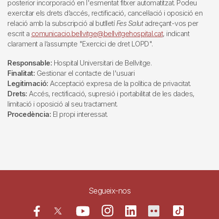
posterior incorporació en l'esmentat fitxer automatitzat. Podeu
exercitar els drets d’accés, rectificació, cancel·lació i oposició en
relació amb la subscripció al butlletí
Fes Salut
adreçant-vos per
escrit a
comunicacio.bellvitge@bellvitgehospital.cat
, indicant
clarament a l’assumpte "Exercici de dret LOPD".
Responsable:
Hospital Universitari de Bellvitge.
Finalitat:
Gestionar el contacte de l'usuari
Legitimació:
Acceptació expresa de la política de privacitat.
Drets:
Accés, rectificació, supresió i portabilitat de les dades,
limitació i oposició al seu tractament.
Procedència:
El propi interessat.
Segueix-nos