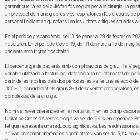
garantir que l’àrea del quiròfan fos segura per a la cirurgia i la ge
un protocol de maneig de les vies respiratòries i l’ús d'equips de pr
personal implicat en quiròfans i en les unitats crítiques situades a l
En el període prepandèmic, del 13 de gener al 29 de febrer de 20
hospitalari. En el període Covid-19, de l’11 de març al 15 de maig 
pacients amb ingrés hospitalari.
El percentatge de pacients amb complicacions de grau III a V sego
variable utilitzada a l’estudi per determinar la no inferioritat del
partir de les mostres dels dos períodes, es va fer una selecció de
l’ICD-10, considerant els graus 3-4 de severitat preoperatòria, en
complexitat de la cirurgia.
No hi va haver diferències en la mortalitat ni en les complicacions
Unitat de Crítics d’Anestesiologia va ser del 64% en el període P
fet que representa una reducció significativa. Les readmissions a l
no van presentar diferències significatives: van ser del 5,1% en e