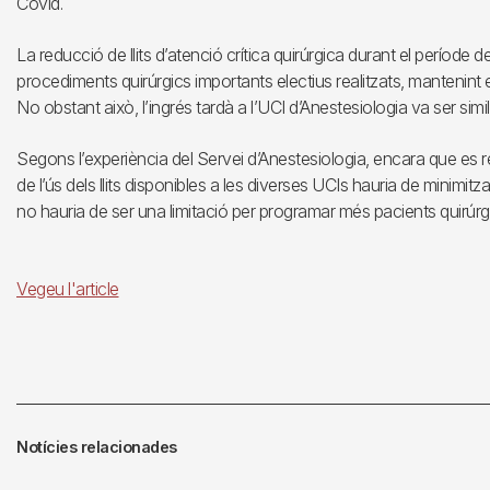
Covid.
La reducció de llits d’atenció crítica quirúrgica durant el període
procediments quirúrgics importants electius realitzats, mantenin
No obstant això, l’ingrés tardà a l’UCI d’Anestesiologia va ser si
Segons l’experiència del Servei d’Anestesiologia, encara que es redu
de l’ús dels llits disponibles a les diverses UCIs hauria de minimitza
no hauria de ser una limitació per programar més pacients quirúrg
Vegeu l'article
Notícies relacionades