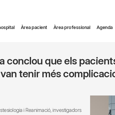
avegación
hospital
Àrea pacient
Àrea professional
Agenda
incipal
a conclou que els pacients 
van tenir més complicacio
estesiologia i Reanimació, investigadors