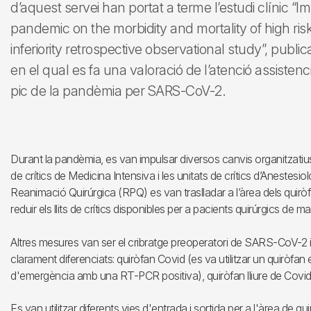
d’aquest servei han portat a terme l’estudi clínic 
pandemic on the morbidity and mortality of high ri
inferiority retrospective observational study”, publi
en el qual es fa una valoració de l’atenció assistenci
pic de la pandèmia per SARS-CoV-2.
Durant la pandèmia, es van impulsar diversos canvis organitzatius a 
de crítics de Medicina Intensiva i les unitats de crítics d’Aneste
Reanimació Quirúrgica (RPQ) es van traslladar a l’àrea dels quiròf
reduir els llits de crítics disponibles per a pacients quirúrgics de m
Altres mesures van ser el cribratge preoperatori de SARS-CoV-2 i l
clarament diferenciats: quiròfan Covid (es va utilitzar un quiròfan 
d'emergència amb una RT-PCR positiva), quiròfan lliure de Covid, i 
Es van utilitzar diferents vies d'entrada i sortida per a l'àrea de quirò