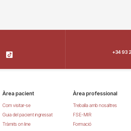
+34 93 
Àrea pacient
Àrea professional
Com visitar-se
Treballa amb nosaltres
Guia del pacient ingressat
FSE-MIR
Tràmits on line
Formació