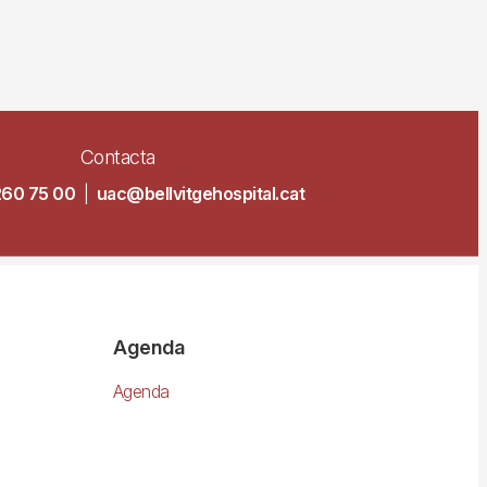
Contacta
260 75 00
|
uac@bellvitgehospital.cat
Agenda
Agenda