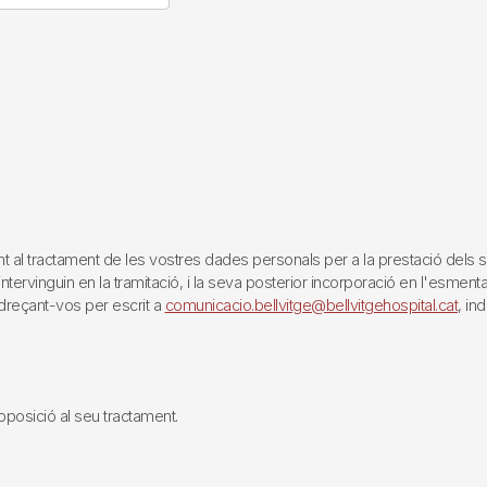
tractament de les vostres dades personals per a la prestació dels servei
rvinguin en la tramitació, i la seva posterior incorporació en l'esmentat 
reçant-vos per escrit a
comunicacio.bellvitge@bellvitgehospital.cat
, in
i oposició al seu tractament.