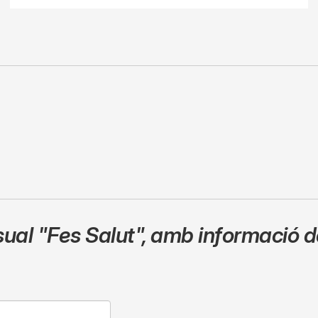
sual
"Fes Salut"
,
amb informació de