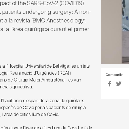
“Impact of the SARS-CoV-2 (COVID19)
sk patients undergoing surgery: A non-
cat a la revista ‘BMC Anesthesiology’,
al a l’àrea quirúrgica durant el primer
l’Hospital Universitari de Bellvitge: les unitats
siologia–Reanimació d’Urgències (REA) i
Compartir:
ans de Cirurgia Major Ambulatòria, i es van
anera significativa.
’habilitació d’espais de la zona de quiròfans
específic de Covid per als pacients de cirurgia
àrea de crítics lliure de Covid.
fan i per a l’àrea de crítics lliure de Covid, a fi de