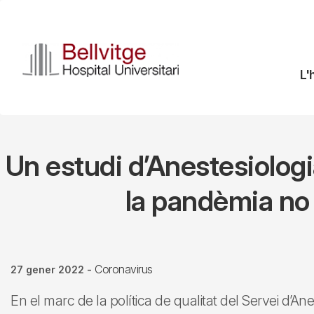
Vés
al
contingut
N
L'
pr
Un estudi d’Anestesiologi
la pandèmia no 
Coronavirus
27 gener 2022
-
En el marc de la política de qualitat del Servei d’An