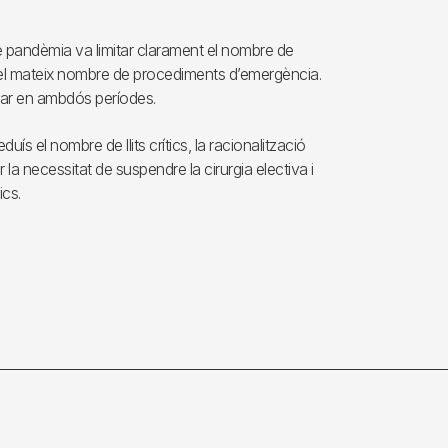
 de pandèmia va limitar clarament el nombre de
t el mateix nombre de procediments d’emergència.
milar en ambdós períodes.
ís el nombre de llits crítics, la racionalització
r la necessitat de suspendre la cirurgia electiva i
ics.