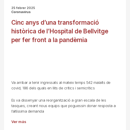
25 febrer 2025
Coronavirus
Cinc anys d’una transformació
històrica de l’Hospital de Bellvitge
per fer front a la pandèmia
Va arribar a tenir ingressats al mateix temps 542 malalts de
covid, 186 dels quals en llits de crítics i semicrítics
Es va dissenyar una reorganització a gran escala de les
tasques, creant nous equips que poguessin donar resposta a
l’altíssima demanda
Ver más