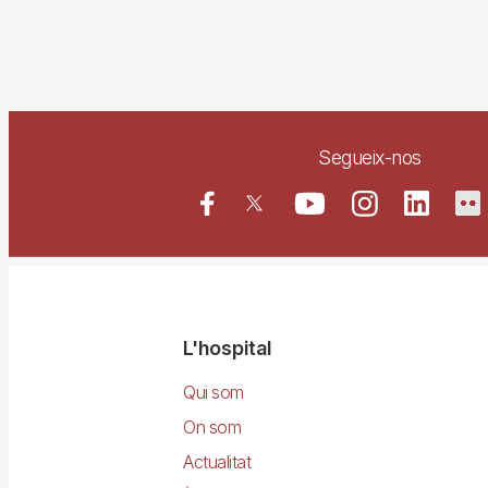
Segueix-nos
Navegació
L'hospital
principal
Qui som
On som
Actualitat