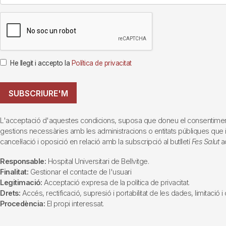
He llegit i accepto la
Política de privacitat
SUBSCRIURE'M
L'acceptació d'aquestes condicions, suposa que doneu el consentiment al 
gestions necessàries amb les administracions o entitats públiques que inte
cancel·lació i oposició en relació amb la subscripció al butlletí
Fes Salut
ad
Responsable:
Hospital Universitari de Bellvitge.
Finalitat:
Gestionar el contacte de l'usuari
Legitimació:
Acceptació expresa de la política de privacitat.
Drets:
Accés, rectificació, supresió i portabilitat de les dades, limitació 
Procedència:
El propi interessat.