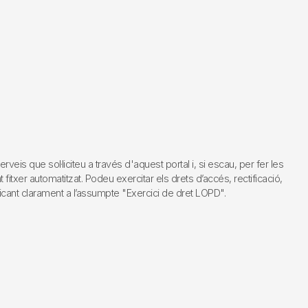
s que sol·liciteu a través d'aquest portal i, si escau, per fer les
fitxer automatitzat. Podeu exercitar els drets d’accés, rectificació,
dicant clarament a l’assumpte "Exercici de dret LOPD".