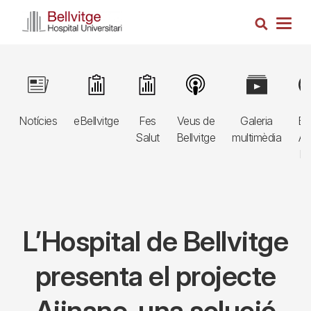
Vés
Cerca
al
Togg
contingut
navig
Navegació
Image
Image
Image
Image
Image
Im
principal
Notícies
eBellvitge
Fes
Veus de
Galeria
Bl
3r
Salut
Bellvitge
multimèdia
Au
nivell
E
L’Hospital de Bellvitge
presenta el projecte
Aiinane, una solució