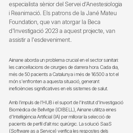
especialista sènior del Servei d'Anestesiologia
i Reanimació. Els patrons de la Jané Mateu
Foundation, que van atorgar la Beca
d'Investigació 2023 a aquest projecte, van
assistir a l'esdeveniment.
Aiinane aborda un problema crucial en el sector sanitari:
les cancel·lacions de cirurgies de darrera hora. Cada dia,
més de 50 pacients a Catalunya i més de 16.500 a tot el
món s'enfronten a aquesta situació, generant
ineficiències significatives en els sistemes de salut.
Amb l’impuls de l’HUB i el suport de l'Institut d'Investigació
Biomèdica de Bellvitge (IDIBELL), Aiinane utilitza eines
d'Intel·ligència Artificial (IA) per millorar la selecció de
pacients de perfil d’alt risc quirúrgic. La solució SaaS
(Software as a Service) verifica les respostes dels