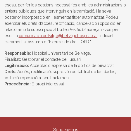
escau, per fer les gestions necessàries amb les administracions o
entitats públiques que intervinguin en la tramitació, i la seva
posterior incorporació en l'esmentat fitxer automatitzat. Podeu
exercitar els drets d’accés, rectificació, cancel·lació i oposició en
relació amb la subscripció al butlletí
Fes Salut
adreçant-vos per
escrit a
comunicacio.bellvitge@bellvitgehospital.cat
, indicant
clarament a l’assumpte "Exercici de dret LOPD".
Responsable:
Hospital Universitari de Bellvitge.
Finalitat:
Gestionar el contacte de l'usuari
Legitimació:
Acceptació expresa de la política de privacitat.
Drets:
Accés, rectificació, supresió i portabilitat de les dades,
limitació i oposició al seu tractament.
Procedència:
El propi interessat.
Segueix-nos