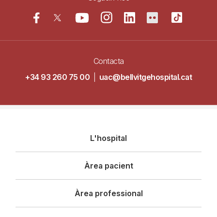
Contacta
+34 93 260 75 00
|
uac@bellvitgehospital.cat
Navegació
L'hospital
principal
Àrea pacient
Àrea professional