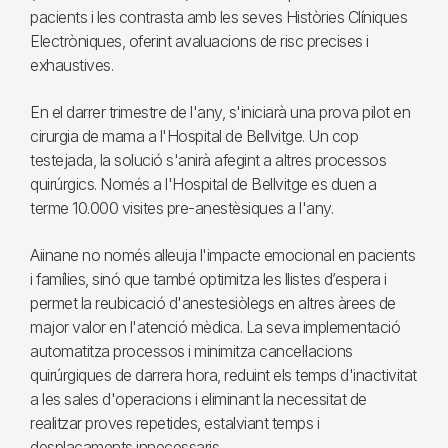
pacients i les contrasta amb les seves Històries Clíniques
Electròniques, oferint avaluacions de risc precises i
exhaustives.
En el darrer trimestre de l'any, s'iniciarà una prova pilot en
cirurgia de mama a l'Hospital de Bellvitge. Un cop
testejada, la solució s'anirà afegint a altres processos
quirúrgics. Només a l'Hospital de Bellvitge es duen a
terme 10.000 visites pre-anestèsiques a l'any.
Aiinane no només alleuja l'impacte emocional en pacients
i famílies, sinó que també optimitza les llistes d’espera i
permet la reubicació d'anestesiòlegs en altres àrees de
major valor en l'atenció mèdica. La seva implementació
automatitza processos i minimitza cancel·lacions
quirúrgiques de darrera hora, reduint els temps d'inactivitat
a les sales d'operacions i eliminant la necessitat de
realitzar proves repetides, estalviant temps i
desplaçaments innecessaris.