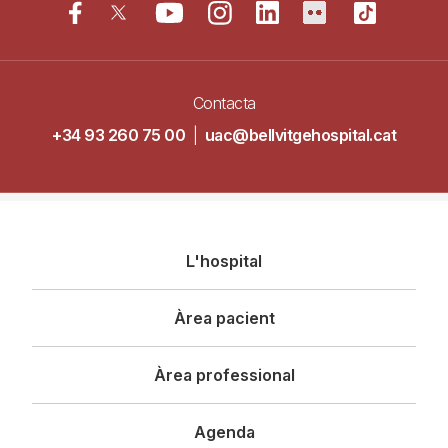
Contacta
+34 93 260 75 00
|
uac@bellvitgehospital.cat
Navegació
L'hospital
principal
Àrea pacient
Àrea professional
Agenda