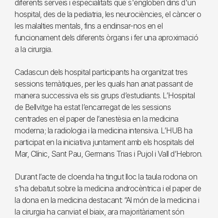
diferents serveis i especialitats que s'engloben dins d'un
hospital, des de la pediatria, les neurociències, el càncer o
les malalties mentals, fins a endinsar-nos en el
funcionament dels diferents òrgans i fer una aproximació
a la cirurgia.
Cadascun dels hospital participants ha organitzat tres
sessions temàtiques, per les quals han anat passant de
manera successiva els sis grups d’estudiants. L’Hospital
de Bellvitge ha estat l’encarregat de les sessions
centrades en el paper de l’anestèsia en la medicina
moderna; la radiologia i la medicina intensiva. L’HUB ha
participat en la iniciativa juntament amb els hospitals del
Mar, Clínic, Sant Pau, Germans Trias i Pujol i Vall d’Hebron.
Durant l’acte de cloenda ha tingut lloc la taula rodona on
s’ha debatut sobre la medicina androcèntrica i el paper de
la dona en la medicina destacant: “Al món de la medicina i
la cirurgia ha canviat el biaix, ara majoritàriament són