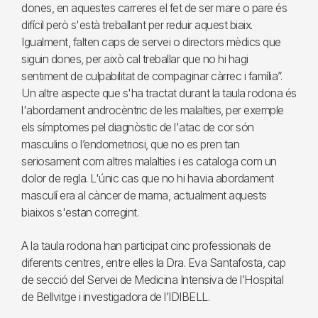
dones, en aquestes carreres el fet de ser mare o pare és
difícil però s'està treballant per reduir aquest biaix.
Igualment, falten caps de servei o directors mèdics que
siguin dones, per això cal treballar que no hi hagi
sentiment de culpabilitat de compaginar càrrec i família”.
Un altre aspecte que s'ha tractat durant la taula rodona és
l'abordament androcèntric de les malalties, per exemple
els símptomes pel diagnòstic de l'atac de cor són
masculins o l’endometriosi, que no es pren tan
seriosament com altres malalties i es cataloga com un
dolor de regla. L'únic cas que no hi havia abordament
masculí era al càncer de mama, actualment aquests
biaixos s'estan corregint.
A la taula rodona han participat cinc professionals de
diferents centres, entre elles la Dra. Eva Santafosta, cap
de secció del Servei de Medicina Intensiva de l’Hospital
de Bellvitge i investigadora de l’IDIBELL.