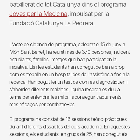
batxillerat de tot Catalunya dins el programa
Joves per la Medicina
, impulsat per la
Fundació Catalunya La Pedrera.
L'acte de cloenda del programa, celebrat el 15 de juny a
Món Sant Benet, ha reunit més de 370 persones, incloent
estudiants, famílies i metges que han participat en la
iniciativa. Els i les estudiants han conegut de ben a prop
com es treballa en un hospital des de l'assistència fins a la
recerca. Han pogut fer un tast de com es diagnostiquen i
s’aborden diferents malalties, i quina recerca es duu a
terme per entendre-les millor i aconseguir tractaments
més eficaços per combatre-les.
El programa ha constat de 18 sessions teòric-pràctiques
durant diferents dissabtes del curs acadèmic. En aquestes
sessions, els estudiants, en grups de 25, han conegut els