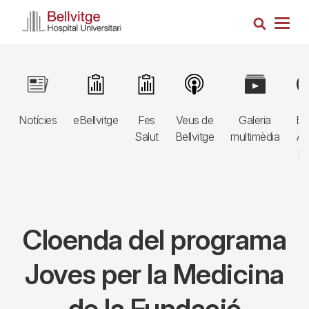
Vés
Cerca
al
Togg
contingut
navig
Navegació
Image
Image
Image
Image
Image
Im
principal
Notícies
eBellvitge
Fes
Veus de
Galeria
Bl
3r
Salut
Bellvitge
multimèdia
Au
nivell
E
Cloenda del programa
Joves per la Medicina
de la Fundació