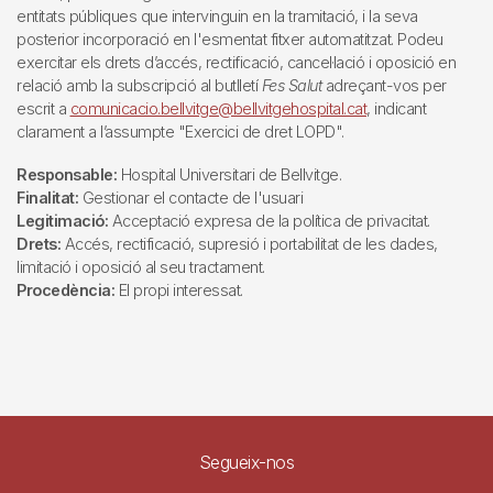
entitats públiques que intervinguin en la tramitació, i la seva
posterior incorporació en l'esmentat fitxer automatitzat. Podeu
exercitar els drets d’accés, rectificació, cancel·lació i oposició en
relació amb la subscripció al butlletí
Fes Salut
adreçant-vos per
escrit a
comunicacio.bellvitge@bellvitgehospital.cat
, indicant
clarament a l’assumpte "Exercici de dret LOPD".
Responsable:
Hospital Universitari de Bellvitge.
Finalitat:
Gestionar el contacte de l'usuari
Legitimació:
Acceptació expresa de la política de privacitat.
Drets:
Accés, rectificació, supresió i portabilitat de les dades,
limitació i oposició al seu tractament.
Procedència:
El propi interessat.
Segueix-nos