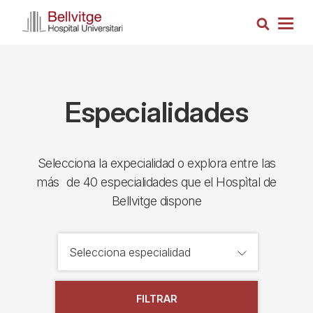
Pasar
Busca
al
Togg
contenido
navig
principal
Especialidades
Selecciona la expecialidad o explora entre las
más de 40 especialidades que el Hospìtal de
Bellvitge dispone
FILTRAR