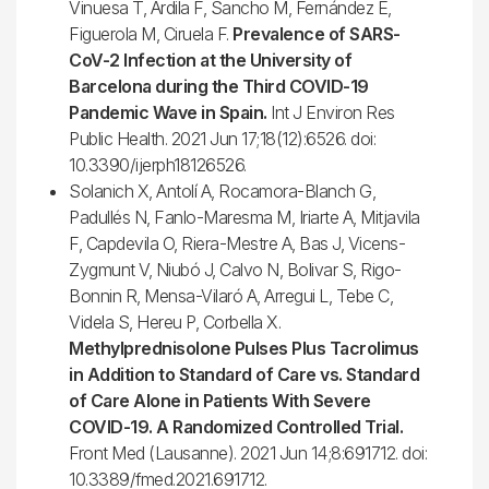
Vinuesa T, Ardila F, Sancho M, Fernández E,
Figuerola M, Ciruela F.
Prevalence of SARS-
CoV-2 Infection at the University of
Barcelona during the Third COVID-19
Pandemic Wave in Spain.
Int J Environ Res
Public Health. 2021 Jun 17;18(12):6526. doi:
10.3390/ijerph18126526.
Solanich X, Antolí A, Rocamora-Blanch G,
Padullés N, Fanlo-Maresma M, Iriarte A, Mitjavila
F, Capdevila O, Riera-Mestre A, Bas J, Vicens-
Zygmunt V, Niubó J, Calvo N, Bolivar S, Rigo-
Bonnin R, Mensa-Vilaró A, Arregui L, Tebe C,
Videla S, Hereu P, Corbella X.
Methylprednisolone Pulses Plus Tacrolimus
in Addition to Standard of Care vs. Standard
of Care Alone in Patients With Severe
COVID-19. A Randomized Controlled Trial.
Front Med (Lausanne). 2021 Jun 14;8:691712. doi:
10.3389/fmed.2021.691712.