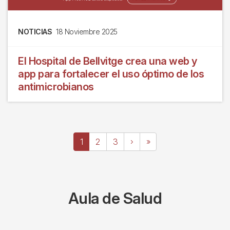
NOTICIAS
18 Noviembre 2025
El Hospital de Bellvitge crea una web y
app para fortalecer el uso óptimo de los
antimicrobianos
Paginación
Página
1
Page
2
Page
3
Siguiente
›
Última
»
actual
página
página
Aula de Salud