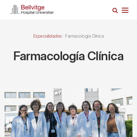
Pasar
Busca
al
Togg
contenido
navig
principal
Especialidades
Farmacología Clínica
Farmacología Clínica