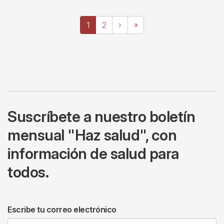
Paginación
Página
1
Page
2
Siguiente
›
Última
»
actual
página
página
Suscríbete a nuestro boletín
mensual "Haz salud", con
información de salud para
todos.
Escribe tu correo electrónico