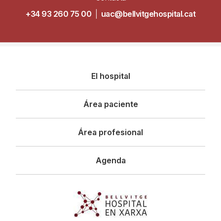
+34 93 260 75 00
|
uac@bellvitgehospital.cat
Navegació
El hospital
principal
Área paciente
Área profesional
Agenda
Imagen