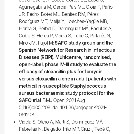
Aguirregabiria M, Garcia-Pais MJ, Gioia F, Paño
JR, Pedro-Botet ML, Benítez RM, Pérez-
Rodríguez MT, Meije Y, Loeches-Yagüe MB,
Horna G, Berbel D, Domínguez MÁ, Padullés A,
Cobo S, Hereu P, Videla S, Tebe C, Pallarés N,
Miro JM, Pujol M;
SAFO study group and the
Spanish Network for Research in Infectious
Diseases (REIPI). Multicentre, randomised,
open-label, phase IV-III study to evaluate the
efficacy of cloxacillin plus fosfomycin
versus cloxacillin alone in adult patients with
methicillin-susceptible Staphylococcus
aureus bacteraemia: study protocol for the
SAFO trial
. BMJ Open. 2021 Aug
5;11(8):e051208. doi: 10.1136/bmjopen-2021-
051208.
Videla S, Otero A, Martí S, Domínguez MÁ,
Fabrellas N, Delgado-Hito MP, Cruz I, Tebé C,