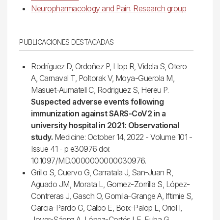
Neuropharmacology and Pain. Research group
PUBLICACIONES DESTACADAS
Rodríguez D, Ordoñez P, Llop R, Videla S, Otero
A, Carnaval T, Poltorak V, Moya-Guerola M,
Masuet-Aumatell C, Rodriguez S, Hereu P.
Suspected adverse events following
immunization against SARS-CoV2 in a
university hospital in 2021: Observational
study.
Medicine: October 14, 2022 - Volume 101 -
Issue 41 - p e30976 doi:
10.1097/MD.0000000000030976.
Grillo S, Cuervo G, Carratala J, San-Juan R,
Aguado JM, Morata L, Gomez-Zorrilla S, López-
Contreras J, Gasch O, Gomila-Grange A, Iftimie S,
Garcia-Pardo G, Calbo E, Boix-Palop L, Oriol I,
Jover-Sáenz A, López-Cortés LE, Euba G,