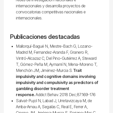
internacionales y desarrolla proyectos de
convocatorias competitivas nacionales e
internacionales.
Publicaciones destacadas
Mallorquí-Bagué N, Mestre-Bach G, Lozano-
Madrid M, Fernandez-Aranda F, Granero R,
Vintró-Alcazaz C, Del Pino-Gutiérrez A, Steward
T, Gómez-Peña M, Aymamí N, Mena-Moreno T,
Menchón JM, Jiménez-Murcia S.
Trait
impulsivity and cognitive domains involving
impulsivity and compulsivity as predictors of
gambling disorder treatment
response.
Addict Behav. 2018 Dec;87:169-176
Salvat-Pujol N, Labad J, Urretavizcaya M, de
Arriba-Arnau A, Segalàs C, Real E, Ferrer A,
Crespo JM, Jiménez-Murcia S, Soriano-Mas C,