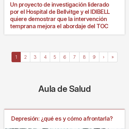
Un proyecto de investigación liderado
por el Hospital de Bellvitge y el IDIBELL
quiere demostrar que la intervención
temprana mejora el abordaje del TOC
Paginación
Página
1
Page
2
Page
3
Page
4
Page
5
Page
6
Page
7
Page
8
Page
9
Siguiente
›
Última
»
actual
página
página
Aula de Salud
Depresión: ¿qué es y cómo afrontarla?