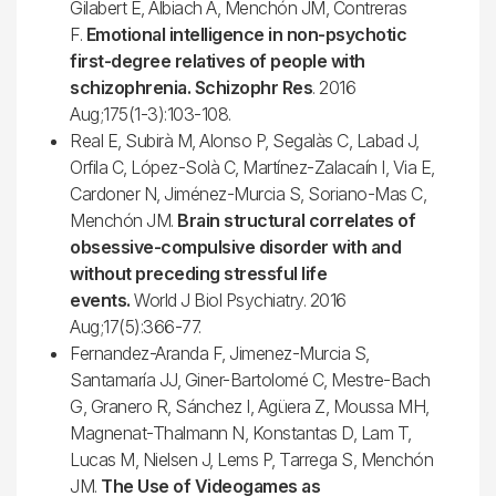
Gilabert E, Albiach A, Menchón JM, Contreras
F.
Emotional intelligence in non-psychotic
first-degree relatives of people with
schizophrenia. Schizophr Res
. 2016
Aug;175(1-3):103-108.
Real E, Subirà M, Alonso P, Segalàs C, Labad J,
Orfila C, López-Solà C, Martínez-Zalacaín I, Via E,
Cardoner N, Jiménez-Murcia S, Soriano-Mas C,
Menchón JM.
Brain structural correlates of
obsessive-compulsive disorder with and
without preceding stressful life
events.
World J Biol Psychiatry. 2016
Aug;17(5):366-77.
Fernandez-Aranda F, Jimenez-Murcia S,
Santamaría JJ, Giner-Bartolomé C, Mestre-Bach
G, Granero R, Sánchez I, Agüera Z, Moussa MH,
Magnenat-Thalmann N, Konstantas D, Lam T,
Lucas M, Nielsen J, Lems P, Tarrega S, Menchón
JM.
The Use of Videogames as