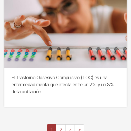
El Trastorno Obsesivo Compulsivo (TOC) es una
enfermedad mental que afecta entre un 2% y un 3%
de la población.
Paginación
Página
1
Page
2
Siguiente
›
Última
»