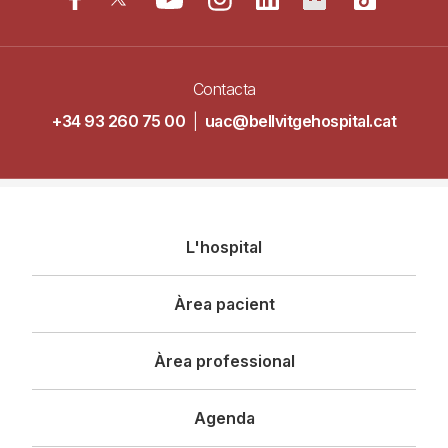
Contacta
+34 93 260 75 00
|
uac@bellvitgehospital.cat
Navegació
L'hospital
principal
Àrea pacient
Àrea professional
Agenda