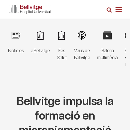
Vés
Cerca
al
Togg
contingut
navig
Navegació
Image
Image
Image
Image
Image
Im
principal
Notícies
eBellvitge
Fes
Veus de
Galeria
Bl
3r
Salut
Bellvitge
multimèdia
Au
nivell
E
Bellvitge impulsa la
formació en
micropigmentació