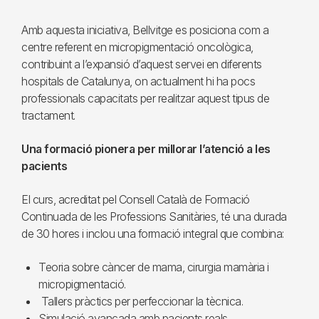
Amb aquesta iniciativa, Bellvitge es posiciona com a
centre referent en micropigmentació oncològica,
contribuint a l’expansió d’aquest servei en diferents
hospitals de Catalunya, on actualment hi ha pocs
professionals capacitats per realitzar aquest tipus de
tractament.
Una formació pionera per millorar l’atenció a les
pacients
El curs, acreditat pel Consell Català de Formació
Continuada de les Professions Sanitàries, té una durada
de 30 hores i inclou una formació integral que combina:
Teoria sobre càncer de mama, cirurgia mamària i
micropigmentació.
Tallers pràctics per perfeccionar la tècnica.
Simulació avançada amb pacients reals.