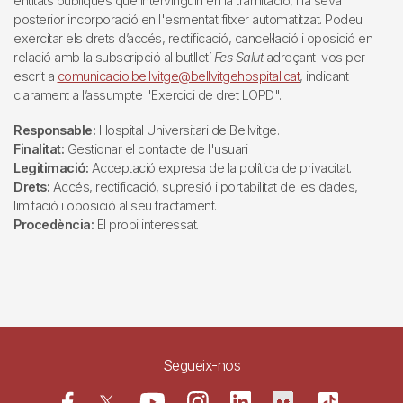
entitats públiques que intervinguin en la tramitació, i la seva
posterior incorporació en l'esmentat fitxer automatitzat. Podeu
exercitar els drets d’accés, rectificació, cancel·lació i oposició en
relació amb la subscripció al butlletí
Fes Salut
adreçant-vos per
escrit a
comunicacio.bellvitge@bellvitgehospital.cat
, indicant
clarament a l’assumpte "Exercici de dret LOPD".
Responsable:
Hospital Universitari de Bellvitge.
Finalitat:
Gestionar el contacte de l'usuari
Legitimació:
Acceptació expresa de la política de privacitat.
Drets:
Accés, rectificació, supresió i portabilitat de les dades,
limitació i oposició al seu tractament.
Procedència:
El propi interessat.
Segueix-nos