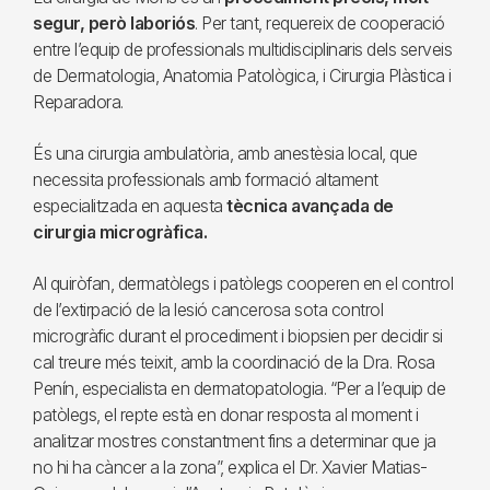
segur, però laboriós
. Per tant, requereix de cooperació
entre l’equip de professionals multidisciplinaris dels serveis
de Dermatologia, Anatomia Patològica, i Cirurgia Plàstica i
Reparadora.
És una cirurgia ambulatòria, amb anestèsia local, que
necessita professionals amb formació altament
especialitzada en aquesta
tècnica avançada de
cirurgia microgràfica.
Al quiròfan, dermatòlegs i patòlegs cooperen en el control
de l’extirpació de la lesió cancerosa sota control
microgràfic durant el procediment i biopsien per decidir si
cal treure més teixit, amb la coordinació de la Dra. Rosa
Penín, especialista en dermatopatologia. “Per a l’equip de
patòlegs, el repte està en donar resposta al moment i
analitzar mostres constantment fins a determinar que ja
no hi ha càncer a la zona”, explica el Dr. Xavier Matias-