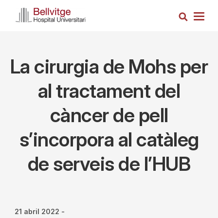
Vés
Cerca
al
Togg
contingut
navig
La cirurgia de Mohs per
al tractament del
càncer de pell
s’incorpora al catàleg
de serveis de l’HUB
21 abril 2022
-