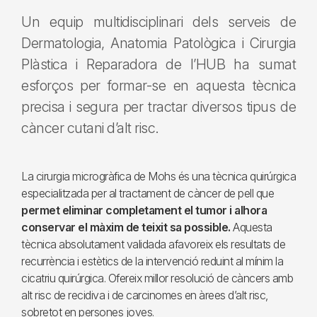
Un equip multidisciplinari dels serveis de
Dermatologia, Anatomia Patològica i Cirurgia
Plàstica i Reparadora de l’HUB ha sumat
esforços per formar-se en aquesta tècnica
precisa i segura per tractar diversos tipus de
càncer cutani d’alt risc.
La cirurgia microgràfica de Mohs és una tècnica quirúrgica
especialitzada per al tractament de càncer de pell que
permet eliminar completament el tumor i alhora
conservar el màxim de teixit sa possible.
Aquesta
tècnica absolutament validada afavoreix els resultats de
recurrència i estètics de la intervenció reduint al mínim la
cicatriu quirúrgica. Ofereix millor resolució de càncers amb
alt risc de recidiva i de carcinomes en àrees d’alt risc,
sobretot en persones joves.