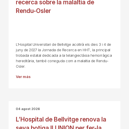
recerca sobre la malaltia de
Rendu-Osler
L’Hospital Universitari de Bellvitge acollirà els dies 3 i 4 de
juny de 2027 la Jornada de Recerca en HHT, la principal
trobada estatal dedicada a la telangiectàsia hemorràgica
hereditària, també coneguda com a malaltia de Rendu-
Osler.
Ver más
04 agost 2026
L’Hospital de Bellvitge renova la
seva botiga ILUNION per fer-la