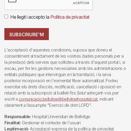
He llegit i accepto la
Política de privacitat
SUBSCRIURE'M
L'acceptació d'aquestes condicions, suposa que doneu el
consentiment al tractament de les vostres dades personals per a
la prestació dels serveis que sol·liciteu a través d'aquest portal i, si
escau, per fer les gestions necessàries amb les administracions o
entitats públiques que intervinguin en la tramitació, i la seva
posterior incorporació en l'esmentat fitxer automatitzat. Podeu
exercitar els drets d’accés, rectificació, cancel·lació i oposició en
relació amb la subscripció al butlletí
Fes Salut
adreçant-vos per
escrit a
comunicacio.bellvitge@bellvitgehospital.cat
, indicant
clarament a l’assumpte "Exercici de dret LOPD".
Responsable:
Hospital Universitari de Bellvitge.
Finalitat:
Gestionar el contacte de l'usuari
Legitimació:
Acceptació expresa de la política de privacitat.