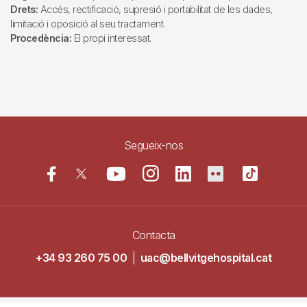
Drets:
Accés, rectificació, supresió i portabilitat de les dades,
limitació i oposició al seu tractament.
Procedència:
El propi interessat.
Segueix-nos
Contacta
+34 93 260 75 00
|
uac@bellvitgehospital.cat