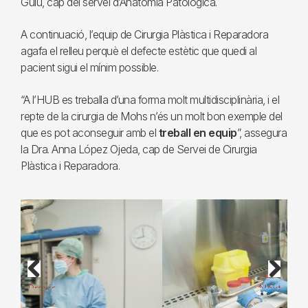
Guiu, cap del servei d’Anatomia Patològica.
A continuació, l’equip de Cirurgia Plàstica i Reparadora
agafa el relleu perquè el defecte estètic que quedi al
pacient sigui el mínim possible.
“A l’HUB es treballa d’una forma molt multidisciplinària, i el
repte de la cirurgia de Mohs n’és un molt bon exemple del
que es pot aconseguir amb el
treball en equip
”, assegura
la Dra. Anna López Ojeda, cap de Servei de Cirurgia
Plàstica i Reparadora.
Previous
Next