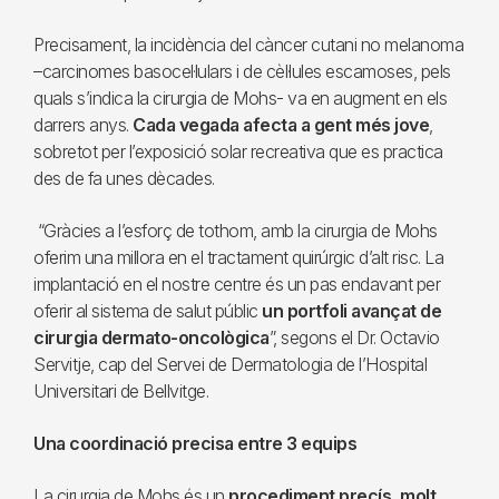
Precisament, la incidència del càncer cutani no melanoma
–carcinomes basocel·lulars i de cèl·lules escamoses, pels
quals s’indica la cirurgia de Mohs- va en augment en els
darrers anys.
Cada vegada afecta a gent més jove
,
sobretot per l’exposició solar recreativa que es practica
des de fa unes dècades.
“Gràcies a l’esforç de tothom, amb la cirurgia de Mohs
oferim una millora en el tractament quirúrgic d’alt risc. La
implantació en el nostre centre és un pas endavant per
oferir al sistema de salut públic
un portfoli avançat de
cirurgia dermato-oncològica
”, segons el Dr. Octavio
Servitje, cap del Servei de Dermatologia de l’Hospital
Universitari de Bellvitge.
Una coordinació precisa entre 3 equips
La cirurgia de Mohs és un
procediment precís, molt