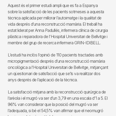
Aquest és el primer estudi ampli que es fa a Espanya
sobre la satisfacció de les pacients sotmeses a aquesta
tècnica aplicada per millorar l’autoimatge i la qualitat de
vida després d’una reconstrucció mamària. El treball ha
estat liderat per Anna Padullés, infermera clínica de cirurgia
plàstica i reparadora de l'Hospital Universitari de Bellvitge i
membre del grup de recerca infermera GRIN-IDIBELL.
L’estudi ha inclòs l’opinió de 110 pacients tractades amb
micropigmentació després d’una reconstrucció mamària
oncològica a l’Hospital Universitari de Bellvitge, mitjançant
un qüestionari de satisfacció que se’ls va realitzar dos
anys després de l’aplicació de la tècnica.
La satisfacció mitjana amb la reconstrucció quirúrgica de
l’arèola i el mugró va ser d’un 3,79 en una escala d’1 a 5. El
96% van considerar que la posició del mugró va ser
l’adequada, si bé el 54,5% van afirmar que el neomugró