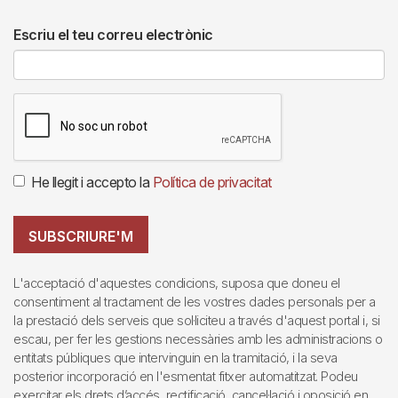
Escriu el teu correu electrònic
He llegit i accepto la
Política de privacitat
SUBSCRIURE'M
L'acceptació d'aquestes condicions, suposa que doneu el
consentiment al tractament de les vostres dades personals per a
la prestació dels serveis que sol·liciteu a través d'aquest portal i, si
escau, per fer les gestions necessàries amb les administracions o
entitats públiques que intervinguin en la tramitació, i la seva
posterior incorporació en l'esmentat fitxer automatitzat. Podeu
exercitar els drets d’accés, rectificació, cancel·lació i oposició en