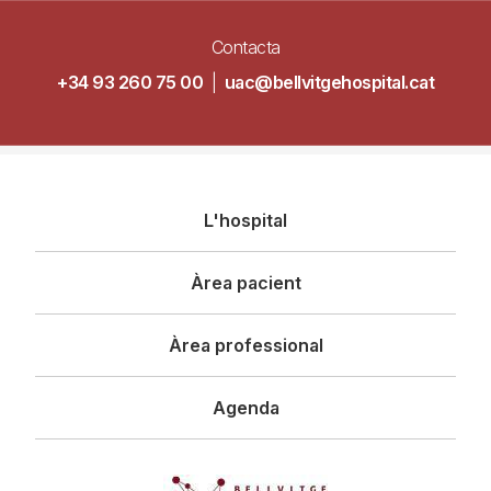
Contacta
+34 93 260 75 00
|
uac@bellvitgehospital.cat
Navegació
L'hospital
principal
Àrea pacient
Àrea professional
Agenda
Imagen