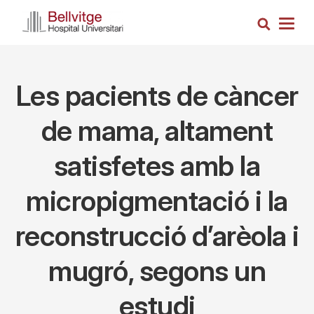
Vés
Cerca
al
Togg
contingut
navig
Les pacients de càncer
de mama, altament
satisfetes amb la
micropigmentació i la
reconstrucció d’arèola i
mugró, segons un
estudi