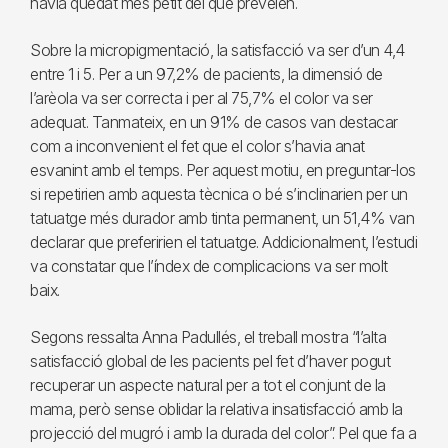
havia quedat més petit del que preveien.
Sobre la micropigmentació, la satisfacció va ser d’un 4,4
entre 1 i 5. Per a un 97,2% de pacients, la dimensió de
l’arèola va ser correcta i per al 75,7% el color va ser
adequat. Tanmateix, en un 91% de casos van destacar
com a inconvenient el fet que el color s’havia anat
esvanint amb el temps. Per aquest motiu, en preguntar-los
si repetirien amb aquesta tècnica o bé s’inclinarien per un
tatuatge més durador amb tinta permanent, un 51,4% van
declarar que preferirien el tatuatge. Addicionalment, l’estudi
va constatar que l’índex de complicacions va ser molt
baix.
Segons ressalta Anna Padullés, el treball mostra “l’alta
satisfacció global de les pacients pel fet d’haver pogut
recuperar un aspecte natural per a tot el conjunt de la
mama, però sense oblidar la relativa insatisfacció amb la
projecció del mugró i amb la durada del color”. Pel que fa a