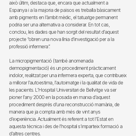
això últim, destaca que, encara que actualment a
Espanya i a la majoria de països es treballa bàsicament
amb pigments en l’àmbit mèdic, el tatuatge permanent
podria ser una alternativa a considerar. En tot cas,
conclou, les dades que han sorgit del resultat d’aquest
projecte “obren una nova línia d’investigació per a la
professió infermera”.
La micropigmentació (també anomenada
dermopigmentació) és un procediment pràcticament
indolor, realitzat per una infermera experta, que contribueix
a millorar l’autoestima, l’autoimatge i la qualitat de vida de
les pacients. L’Hospital Universitari de Bellvitge va ser
pioner l’any 2000 en la posada en marxa d’aquest
procediment després d’una reconstrucció mamària, de
manera que ja compta amb més de vint anys
d’experiència. Actualment és referent a tot l’Estat en
aquesta tècnica i des de l’hospital s’imparteix formació a
d’altres centres.