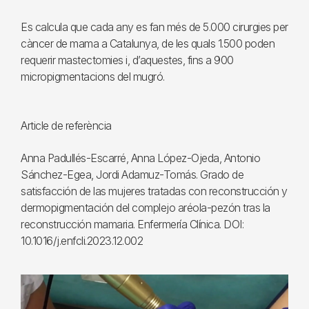
Es calcula que cada any es fan més de 5.000 cirurgies per
càncer de mama a Catalunya, de les quals 1.500 poden
requerir mastectomies i, d’aquestes, fins a 900
micropigmentacions del mugró.
Article de referència
Anna Padullés-Escarré, Anna López-Ojeda, Antonio
Sánchez-Egea, Jordi Adamuz-Tomás. Grado de
satisfacción de las mujeres tratadas con reconstrucción y
dermopigmentación del complejo aréola-pezón tras la
reconstrucción mamaria. Enfermería Clínica. DOI:
10.1016/j.enfcli.2023.12.002