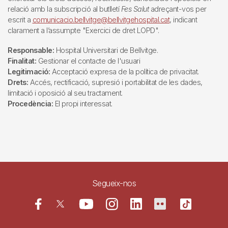
relació amb la subscripció al butlletí
Fes Salut
adreçant-vos per
escrit a
comunicacio.bellvitge@bellvitgehospital.cat
, indicant
clarament a l’assumpte "Exercici de dret LOPD".
Responsable:
Hospital Universitari de Bellvitge.
Finalitat:
Gestionar el contacte de l'usuari
Legitimació:
Acceptació expresa de la política de privacitat.
Drets:
Accés, rectificació, supresió i portabilitat de les dades,
limitació i oposició al seu tractament.
Procedència:
El propi interessat.
Segueix-nos