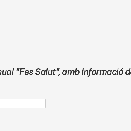
sual
"Fes Salut"
,
amb informació de