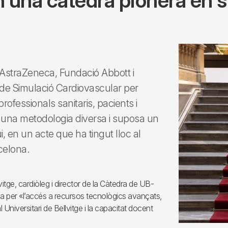
en una càtedra pionera en 
, AstraZeneca, Fundació Abbott i
 de Simulació Cardiovascular per
ofessionals sanitaris, pacients i
tza una metodologia diversa i suposa un
, en un acte que ha tingut lloc al
rcelona.
vitge, cardiòleg i director de la Càtedra de UB-
a per «l’accés a recursos tecnològics avançats,
l Universitari de Bellvitge i la capacitat docent