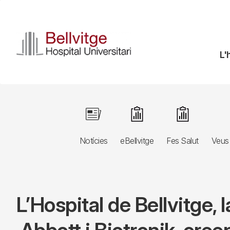
Vés
al
contingut
N
L'
pr
Navegació
Image
Image
Image
principal
Notícies
eBellvitge
Fes Salut
Veus 
3r
nivell
L’Hospital de Bellvitge,