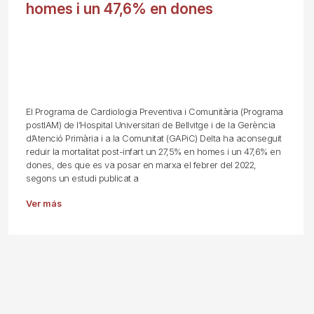
homes i un 47,6% en dones
El Programa de Cardiologia Preventiva i Comunitària (Programa
postIAM) de l’Hospital Universitari de Bellvitge i de la Gerència
d’Atenció Primària i a la Comunitat (GAPiC) Delta ha aconseguit
reduir la mortalitat post-infart un 27,5% en homes i un 47,6% en
dones, des que es va posar en marxa el febrer del 2022,
segons un estudi publicat a
Ver más