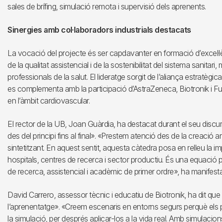
sales de brífing, simulació remota i supervisió dels aprenents.
Sinergies amb col·laboradors industrials destacats
La vocació del projecte és ser capdavanter en formació d’excel·lèn
de la qualitat assistencial i de la sostenibilitat del sistema sanitar
professionals de la salut. El lideratge sorgit de l’aliança estratègica
es complementa amb la participació d’AstraZeneca, Biotronik i Fund
en l’àmbit cardiovascular.
El rector de la UB, Joan Guàrdia, ha destacat durant el seu discurs
des del principi fins al final». «Prestem atenció des de la creació a
sintetitzant. En aquest sentit, aquesta càtedra posa en relleu la im
hospitals, centres de recerca i sector productiu. És una equació 
de recerca, assistencial i acadèmic de primer ordre», ha manifesta
David Carrero, assessor tècnic i educatiu de Biotronik, ha dit que «
l’aprenentatge». «Creem escenaris en entorns segurs perquè els 
la simulació, per després aplicar-los a la vida real. Amb simulacio