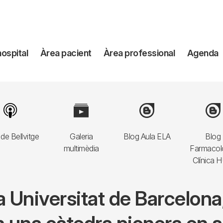
avegación
hospital
Àrea pacient
Àrea professional
Agenda
incipal
Image
Image
Image
Imag
de Bellvitge
Galeria
Blog Aula ELA
Blog
multimèdia
Farmacol
Clínica 
 la Universitat de Barcelo