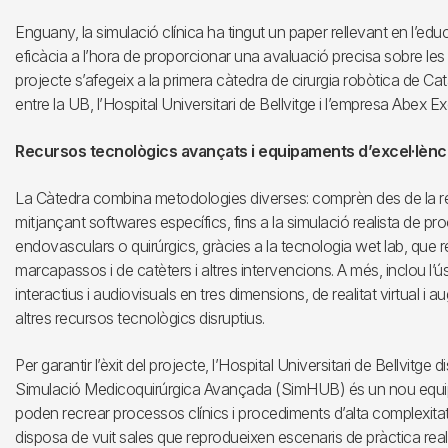
Enguany, la simulació clínica ha tingut un paper rellevant en l’edu
eficàcia a l’hora de proporcionar una avaluació precisa sobre les
projecte s’afegeix a la primera càtedra de cirurgia robòtica de Cat
entre la UB, l’Hospital Universitari de Bellvitge i l’empresa Abex 
Recursos tecnològics avançats i equipaments d’excel·lènc
La Càtedra combina metodologies diverses: comprèn des de la rec
mitjançant softwares específics, fins a la simulació realista de pr
endovasculars o quirúrgics, gràcies a la tecnologia wet lab, que 
marcapassos i de catèters i altres intervencions. A més, inclou l’
interactius i audiovisuals en tres dimensions, de realitat virtual i
altres recursos tecnològics disruptius.
Per garantir l’èxit del projecte, l’Hospital Universitari de Bellvitge 
Simulació Medicoquirúrgica Avançada (SimHUB) és un nou equip
poden recrear processos clínics i procediments d’alta complexitat
disposa de vuit sales que reprodueixen escenaris de pràctica real 