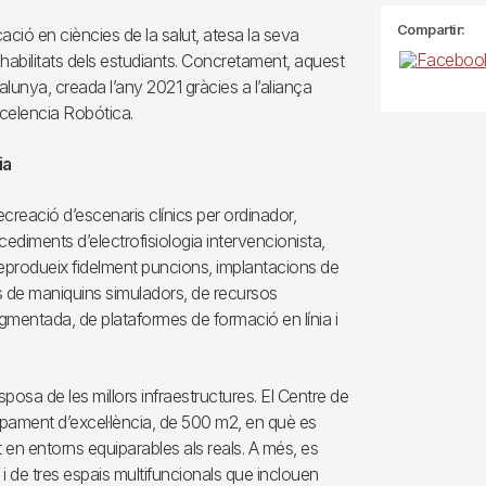
Compartir:
cació en ciències de la salut, atesa la seva
 habilitats dels estudiants. Concretament, aquest
alunya, creada l’any 2021 gràcies a l’aliança
Excelencia Robótica.
ia
reació d’escenaris clínics per ordinador,
ocediments d’electrofisiologia intervencionista,
reprodueix fidelment puncions, implantacions de
ús de maniquins simuladors, de recursos
 augmentada, de plataformes de formació en línia i
disposa de les millors infraestructures. El Centre de
ament d’excel·lència, de 500 m2, en què es
 en entorns equiparables als reals. A més, es
i de tres espais multifuncionals que inclouen