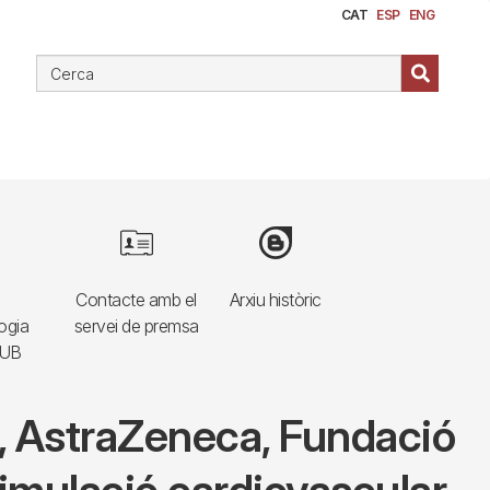
CAT
ESP
ENG
e
Image
Image
Contacte amb el
Arxiu històric
ogia
servei de premsa
HUB
na, AstraZeneca, Fundació