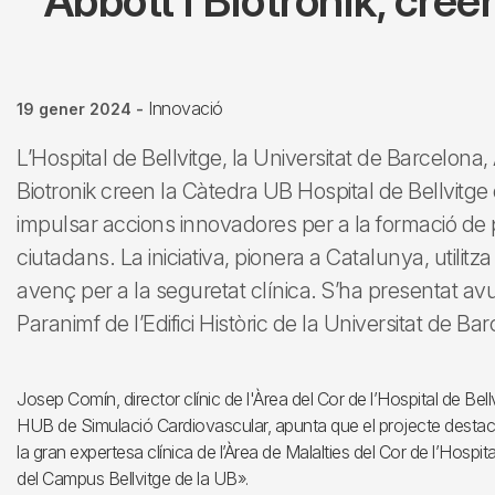
Abbott i Biotronik, cre
Innovació
19 gener 2024
-
L’Hospital de Bellvitge, la Universitat de Barcelona
Biotronik creen la Càtedra UB Hospital de Bellvitge
impulsar accions innovadores per a la formació de pr
ciutadans. La iniciativa, pionera a Catalunya, utili
avenç per a la seguretat clínica. S’ha presentat avui
Paranimf de l’Edifici Històric de la Universitat de Ba
Josep Comín, director clínic de l'Àrea del Cor de l’Hospital de Bell
HUB de Simulació Cardiovascular, apunta que el projecte destac
la gran expertesa clínica de l’Àrea de Malalties del Cor de l’Hospita
del Campus Bellvitge de la UB».