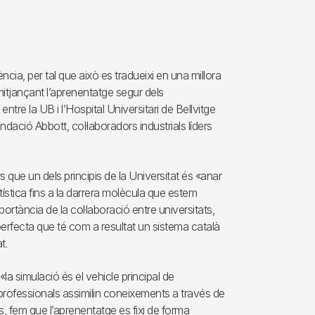
cia, per tal que això es tradueixi en una millora
i, mitjançant l’aprenentatge segur dels
 entre la UB i l’Hospital Universitari de Bellvitge
ació Abbott, col·laboradors industrials líders
 que un dels principis de la Universitat és «anar
rtística fins a la darrera molècula que estem
portància de la col·laboració entre universitats,
perfecta que té com a resultat un sistema català
t.
la simulació és el vehicle principal de
professionals assimilin coneixements a través de
ns, fem que l’aprenentatge es fixi de forma