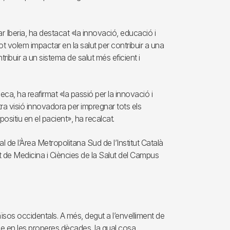
r Iberia, ha destacat «la innovació, educació i
t volem impactar en la salut per contribuir a una
tribuir a un sistema de salut més eficient i
eca, ha reafirmat «la passió per la innovació i
ra visió innovadora per impregnar tots els
ositiu en el pacient», ha recalcat.
ial de l’Àrea Metropolitana Sud de l’Institut Català
t de Medicina i Ciències de la Salut del Campus
ïsos occidentals. A més, degut a l’envelliment de
se en les properes dècades, la qual cosa