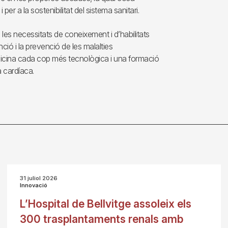
er a la sostenibilitat del sistema sanitari.
les necessitats de coneixement i d’habilitats
nció i la prevenció de les malalties
dicina cada cop més tecnològica i una formació
a cardíaca.
31 juliol 2026
Innovació
L’Hospital de Bellvitge assoleix els
300 trasplantaments renals amb