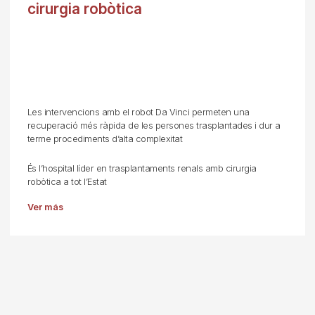
cirurgia robòtica
Les intervencions amb el robot Da Vinci permeten una
recuperació més ràpida de les persones trasplantades i dur a
terme procediments d’alta complexitat
És l’hospital líder en trasplantaments renals amb cirurgia
robòtica a tot l’Estat
Ver más