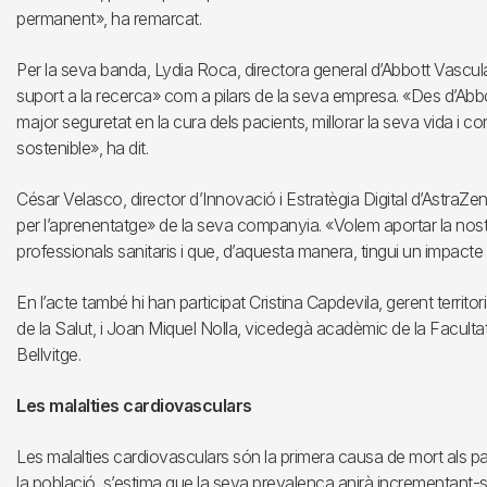
permanent», ha remarcat.
Per la seva banda, Lydia Roca, directora general d’Abbott Vascula
suport a la recerca» com a pilars de la seva empresa. «Des d’Abbo
major seguretat en la cura dels pacients, millorar la seva vida i con
sostenible», ha dit.
César Velasco, director d’Innovació i Estratègia Digital d’AstraZen
per l’aprenentatge» de la seva companyia. «Volem aportar la nost
professionals sanitaris i que, d’aquesta manera, tingui un impacte p
En l’acte també hi han participat Cristina Capdevila, gerent territor
de la Salut, i Joan Miquel Nolla, vicedegà acadèmic de la Faculta
Bellvitge.
Les malalties cardiovasculars
Les malalties cardiovasculars són la primera causa de mort als pa
la població, s’estima que la seva prevalença anirà incrementant-