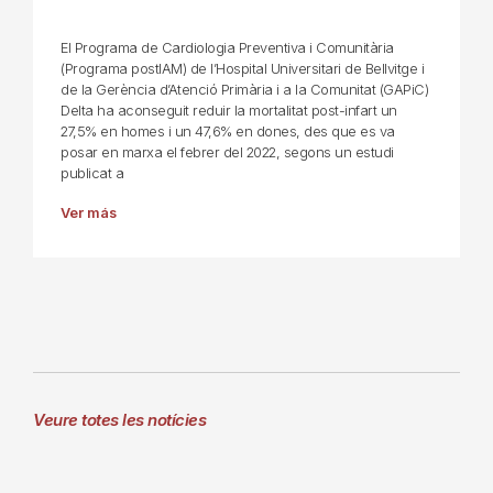
El Programa de Cardiologia Preventiva i Comunitària
(Programa postIAM) de l’Hospital Universitari de Bellvitge i
de la Gerència d’Atenció Primària i a la Comunitat (GAPiC)
Delta ha aconseguit reduir la mortalitat post-infart un
27,5% en homes i un 47,6% en dones, des que es va
posar en marxa el febrer del 2022, segons un estudi
publicat a
Ver más
Veure totes les notícies