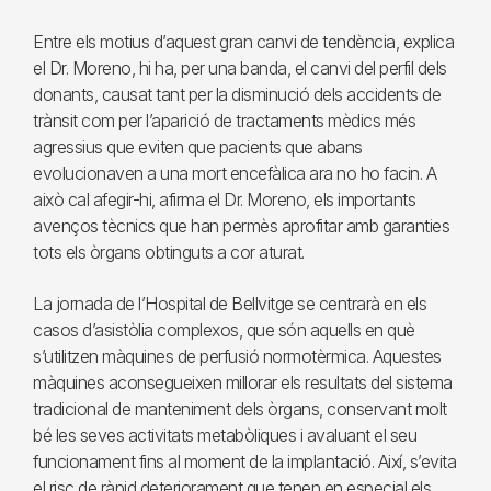
Entre els motius d’aquest gran canvi de tendència, explica
el Dr. Moreno, hi ha, per una banda, el canvi del perfil dels
donants, causat tant per la disminució dels accidents de
trànsit com per l’aparició de tractaments mèdics més
agressius que eviten que pacients que abans
evolucionaven a una mort encefàlica ara no ho facin. A
això cal afegir-hi, afirma el Dr. Moreno, els importants
avenços tècnics que han permès aprofitar amb garanties
tots els òrgans obtinguts a cor aturat.
La jornada de l’Hospital de Bellvitge se centrarà en els
casos d’asistòlia complexos, que són aquells en què
s’utilitzen màquines de perfusió normotèrmica. Aquestes
màquines aconsegueixen millorar els resultats del sistema
tradicional de manteniment dels òrgans, conservant molt
bé les seves activitats metabòliques i avaluant el seu
funcionament fins al moment de la implantació. Així, s’evita
el risc de ràpid deteriorament que tenen en especial els