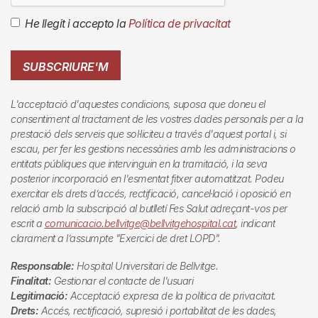
He llegit i accepto la
Política de privacitat
SUBSCRIURE'M
L'acceptació d'aquestes condicions, suposa que doneu el
consentiment al tractament de les vostres dades personals per a la
prestació dels serveis que sol·liciteu a través d'aquest portal i, si
escau, per fer les gestions necessàries amb les administracions o
entitats públiques que intervinguin en la tramitació, i la seva
posterior incorporació en l'esmentat fitxer automatitzat. Podeu
exercitar els drets d’accés, rectificació, cancel·lació i oposició en
relació amb la subscripció al butlletí
Fes Salut
adreçant-vos per
escrit a
comunicacio.bellvitge@bellvitgehospital.cat
, indicant
clarament a l’assumpte "Exercici de dret LOPD".
Responsable:
Hospital Universitari de Bellvitge.
Finalitat:
Gestionar el contacte de l'usuari
Legitimació:
Acceptació expresa de la política de privacitat.
Drets:
Accés, rectificació, supresió i portabilitat de les dades,