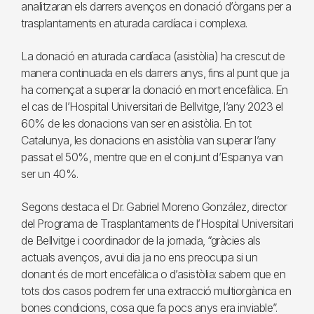
analitzaran els darrers avenços en donació d’òrgans per a
trasplantaments en aturada cardíaca i complexa.
La donació en aturada cardíaca (asistòlia) ha crescut de
manera continuada en els darrers anys, fins al punt que ja
ha començat a superar la donació en mort encefàlica. En
el cas de l’Hospital Universitari de Bellvitge, l’any 2023 el
60% de les donacions van ser en asistòlia. En tot
Catalunya, les donacions en asistòlia van superar l’any
passat el 50%, mentre que en el conjunt d’Espanya van
ser un 40%.
Segons destaca el Dr. Gabriel Moreno González, director
del Programa de Trasplantaments de l’Hospital Universitari
de Bellvitge i coordinador de la jornada, “gràcies als
actuals avenços, avui dia ja no ens preocupa si un
donant és de mort encefàlica o d’asistòlia: sabem que en
tots dos casos podrem fer una extracció multiorgànica en
bones condicions, cosa que fa pocs anys era inviable”.