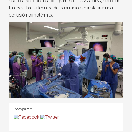
asistòlia associada a programes d’ECMO-RPC, així com
tallers sobre la tècnica de canulació per instaurar una
perfusió normotèrmica.
Compartir: