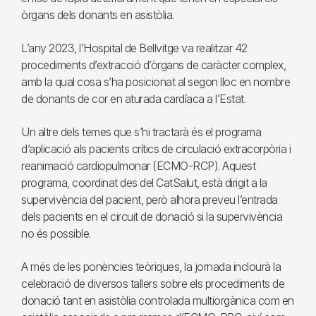
òrgans dels donants en asistòlia.
L’any 2023, l’Hospital de Bellvitge va realitzar 42
procediments d’extracció d’òrgans de caràcter complex,
amb la qual cosa s’ha posicionat al segon lloc en nombre
de donants de cor en aturada cardíaca a l’Estat.
Un altre dels temes que s’hi tractarà és el programa
d’aplicació als pacients crítics de circulació extracorpòria i
reanimació cardiopulmonar (ECMO-RCP). Aquest
programa, coordinat des del CatSalut, està dirigit a la
supervivència del pacient, però alhora preveu l’entrada
dels pacients en el circuit de donació si la supervivència
no és possible.
A més de les ponències teòriques, la jornada inclourà la
celebració de diversos tallers sobre els procediments de
donació tant en asistòlia controlada multiorgànica com en