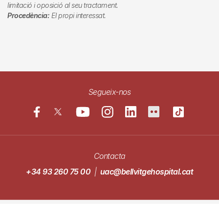
limitació i oposició al seu tractament.
Procedència:
El propi interessat.
Segueix-nos
Contacta
+34 93 260 75 00
|
uac@bellvitgehospital.cat