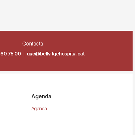
Contacta
260 75 00
|
uac@bellvitgehospital.cat
Agenda
Agenda