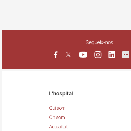
Segueix-nos
Navegació
L'hospital
principal
Qui som
On som
Actualitat