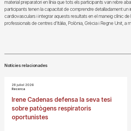
material preparatori en línia que tots els participants van rebre ab
participants tenen la capacitat de comprendre detalladament un i
cardiovasculars i integrar aquests resultats en el maneig clínic de 
professionals de centres d’Itàlia, Polònia, Grècia i Regne Unit, a 
Notícies relacionades
28 juliol 2026
Recerca
Irene Cadenas defensa la seva tesi
sobre patògens respiratoris
oportunistes