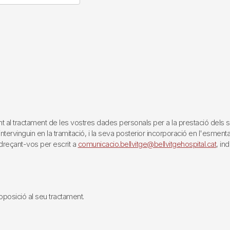
tractament de les vostres dades personals per a la prestació dels servei
rvinguin en la tramitació, i la seva posterior incorporació en l'esmentat 
reçant-vos per escrit a
comunicacio.bellvitge@bellvitgehospital.cat
, in
i oposició al seu tractament.