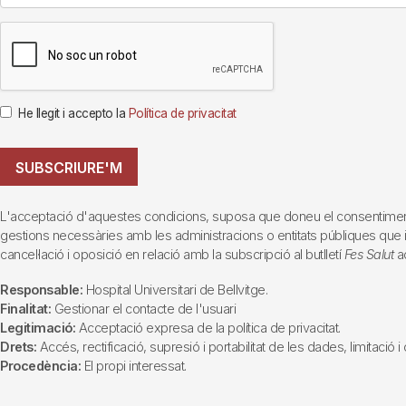
He llegit i accepto la
Política de privacitat
SUBSCRIURE'M
L'acceptació d'aquestes condicions, suposa que doneu el consentiment al 
gestions necessàries amb les administracions o entitats públiques que inte
cancel·lació i oposició en relació amb la subscripció al butlletí
Fes Salut
ad
Responsable:
Hospital Universitari de Bellvitge.
Finalitat:
Gestionar el contacte de l'usuari
Legitimació:
Acceptació expresa de la política de privacitat.
Drets:
Accés, rectificació, supresió i portabilitat de les dades, limitació 
Procedència:
El propi interessat.