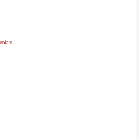
èniors