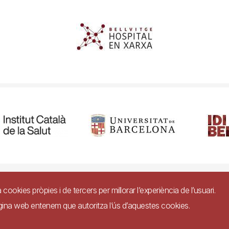
ibilitat
Avís legal
Ajuda
Política de Privacitat de Sistemes de Vigil
a cookies pròpies i de tercers per millorar l’experiència de l’usuari.
àgina web entenem que autoritza l’ús d’aquestes cookies.
Imagen
 conformitat amb el Reial Decret 1112/2018, de 7 de setembre, sobre accessibilitat
 llocs web i aplicacions per a dispositius mòbils del sector públic.