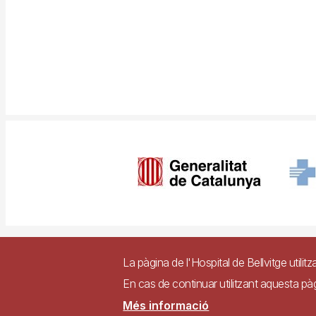
Imagen
Pie
Contacte
Access
La pàgina de l'Hospital de Bellvitge utilitz
de
En cas de continuar utilitzant aquesta p
página
Lloc web accessible de
Més informació
dels