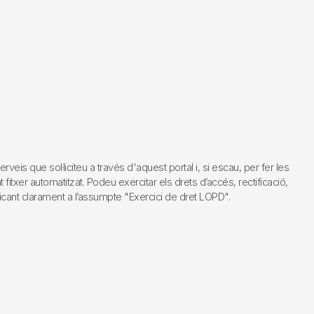
s que sol·liciteu a través d'aquest portal i, si escau, per fer les
fitxer automatitzat. Podeu exercitar els drets d’accés, rectificació,
dicant clarament a l’assumpte "Exercici de dret LOPD".