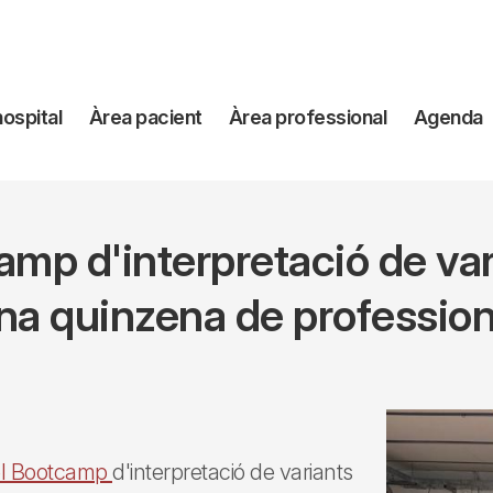
avegación
hospital
Àrea pacient
Àrea professional
Agenda
incipal
amp d'interpretació de va
na quinzena de profession
del Bootcamp
d'interpretació de variants