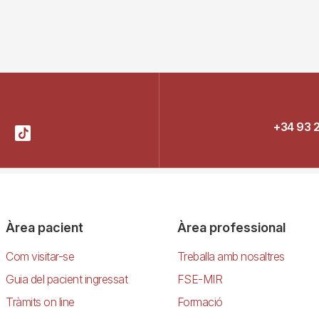
+34 93 
Àrea pacient
Àrea professional
Com visitar-se
Treballa amb nosaltres
Guia del pacient ingressat
FSE-MIR
Tràmits on line
Formació