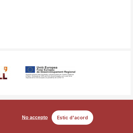
ància
Mapa web
Estic d'acord
No accepto