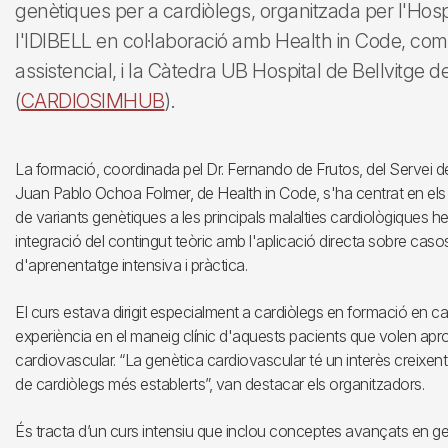
genètiques per a cardiòlegs, organitzada per l'Hospit
l'IDIBELL en col·laboració amb Health in Code, comp
assistencial, i la Càtedra UB Hospital de Bellvitge 
(
CARDIOSIMHUB
).
La formació, coordinada pel Dr. Fernando de Frutos, del Servei d
Juan Pablo Ochoa Folmer, de Health in Code, s'ha centrat en els pr
de variants genètiques a les principals malalties cardiològiques h
integració del contingut teòric amb l'aplicació directa sobre caso
d'aprenentatge intensiva i pràctica.
El curs estava dirigit especialment a cardiòlegs en formació en ca
experiència en el maneig clínic d'aquests pacients que volen ap
cardiovascular. “La genètica cardiovascular té un interès creixen
de cardiòlegs més establerts”, van destacar els organitzadors.
És tracta d’un curs intensiu que inclou conceptes avançats en gen