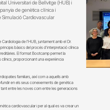
al Universitari de Bellvitge (HUB) i
anyia de genètica clínica i
de Simulació Cardiovascular
e Cardiologia de l’HUB, juntament amb el Dr.
incipis bàsics del procés d'interpretació clínica
ereditàries. El format Bootcamp permet la
s clínics, proporcionant una experiència
rdiopaties familiars, així com a aquells amb
rofundir en els seus coneixements de genètica
t tant entre les noves com entre les generacions
ètica cardiovascular i per al qual es va crear un