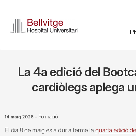
Vés
al
contingut
N
L'
pr
La 4a edició del Bootc
cardiòlegs aplega u
Formació
14 maig 2026
-
El dia 8 de maig es a dur a terme la
quarta edició 