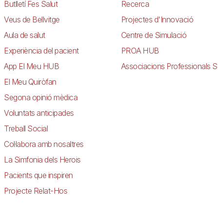
Butlletí Fes Salut
Recerca
Veus de Bellvitge
Projectes d'Innovació
Aula de salut
Centre de Simulació
Experiència del pacient
PROA HUB
App El Meu HUB
Associacions Professionals S
El Meu Quiròfan
Segona opinió mèdica
Voluntats anticipades
Treball Social
Col·labora amb nosaltres
La Simfonia dels Herois
Pacients que inspiren
Projecte Relat-Hos