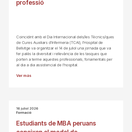
professió
Coincidint amb el Dia Internacional dels/les Tècnics/ques
de Cures Auxiliars d'Infermeria (TCAI), l'Hospital de
Bellvitge va organitzar el 14 de juliol una jornada que va
fer palès la diversitat i rellevància de les tasques que
porten a terme aquestes professionals, fonamentals per
al dia a dia assistencial de l’hospital.
Ver más
16 juliol 2026
Formació
Estudiants de MBA peruans