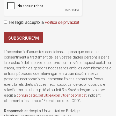
He llegit i accepto la
Política de privacitat
SUBSCRIURE'M
L'acceptació d'aquestes condicions, suposa que doneu el
consentiment al tractament de les vostres dades personals per a
la prestació dels serveis que sol·liciteu a través d'aquest portal i, si
escau, per fer les gestions necessàries amb les administracions o
entitats públiques que intervinguin en la tramitació, i la seva
posterior incorporació en l'esmentat fitxer automatitzat. Podeu
exercitar els drets d’accés, rectificació, cancel·lació i oposició en
relació amb la subscripció al butlletí
Fes Salut
adreçant-vos per
escrit a
comunicacio.bellvitge@bellvitgehospital.cat
, indicant
clarament a l’assumpte "Exercici de dret LOPD".
Responsable:
Hospital Universitari de Bellvitge.