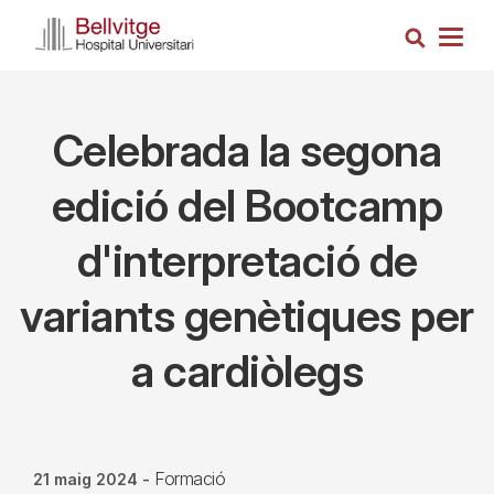
Vés
Cerca
al
Togg
contingut
navig
Celebrada la segona
edició del Bootcamp
d'interpretació de
variants genètiques per
a cardiòlegs
Formació
21 maig 2024
-