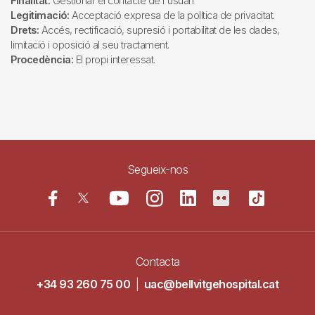
Finalitat:
Gestionar el contacte de l'usuari
Legitimació:
Acceptació expresa de la política de privacitat.
Drets:
Accés, rectificació, supresió i portabilitat de les dades,
limitació i oposició al seu tractament.
Procedència:
El propi interessat.
Segueix-nos
Contacta
+34 93 260 75 00
|
uac@bellvitgehospital.cat