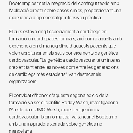
Bootcamp permet la integració del contingut teòric amb
l'aplicació directa sobre casos clínics, proporcionant una
experiència d'aprenentatge intensiva i pràctica.
El curs estava dirigit especialment a cardiòlegs en
formació en cardiopaties familiars, així com a aquells amb
experiència en el maneig clínic d'aquests pacients que
volen aprofundir en els seus coneixements de genètica
cardiovascular. “La genètica cardiovascular té un interès
creixent tant entre les noves com entre les generacions
de cardiòlegs més establerts”, van destacar els
organitzadors.
El convidat d'honor d'aquesta segona edició de la
formació va ser el científic Roddy Walsh, investigador a
l'Amsterdam UMC. Walsh, expert en genòmica
cardiovascular i bioinformàtica, va tancar el Bootcamp
amb una inspiradora xerrada sobre genètica no
mendeliana.