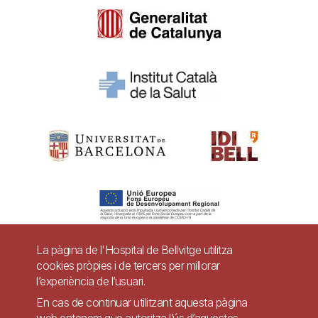
La pàgina de l'Hospital de Bellvitge utilitza
cookies pròpies i de tercers per millorar
Pie
l’experiència de l’usuari.
Contacte
de
En cas de continuar utilitzant aquesta pàgina
Accessibilitat
Avís legal
Ajuda