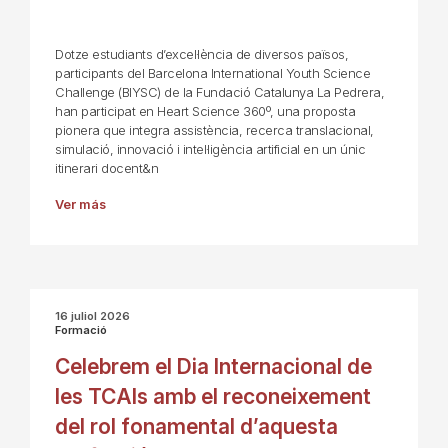
Dotze estudiants d’excel·lència de diversos països,
participants del Barcelona International Youth Science
Challenge (BIYSC) de la Fundació Catalunya La Pedrera,
han participat en Heart Science 360º, una proposta
pionera que integra assistència, recerca translacional,
simulació, innovació i intel·ligència artificial en un únic
itinerari docent&n
Ver más
16 juliol 2026
Formació
Celebrem el Dia Internacional de
les TCAIs amb el reconeixement
del rol fonamental d’aquesta