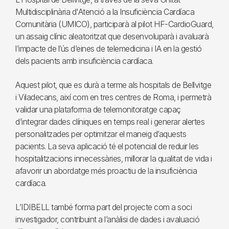
Multidisciplinària d'Atenció a la Insuficiència Cardíaca
Comunitària (UMICO), participarà al pilot HF-CardioGuard,
un assaig clínic aleatoritzat que desenvoluparà i avaluarà
l’impacte de l’ús d’eines de telemedicina i IA en la gestió
dels pacients amb insuficiència cardíaca.
Aquest pilot, que es durà a terme als hospitals de Bellvitge
i Viladecans, així com en tres centres de Roma, i permetrà
validar una plataforma de telemonitoratge capaç
d’integrar dades clíniques en temps real i generar alertes
personalitzades per optimitzar el maneig d’aquests
pacients. La seva aplicació té el potencial de reduir les
hospitalitzacions innecessàries, millorar la qualitat de vida i
afavorir un abordatge més proactiu de la insuficiència
cardíaca.
L’IDIBELL també forma part del projecte com a soci
investigador, contribuint a l’anàlisi de dades i avaluació