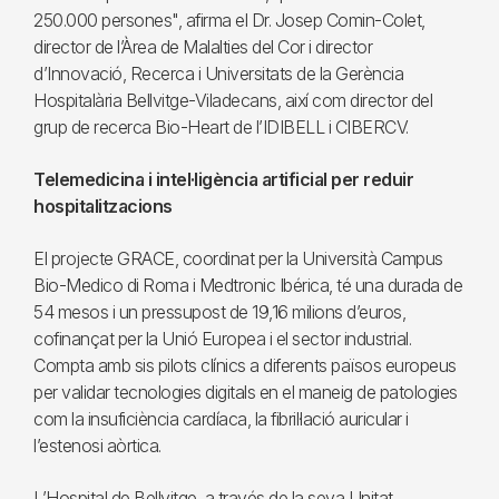
250.000 persones", afirma el Dr. Josep Comin-Colet,
director de l’Àrea de Malalties del Cor i director
d’Innovació, Recerca i Universitats de la Gerència
Hospitalària Bellvitge-Viladecans, així com director del
grup de recerca Bio-Heart de l’IDIBELL i CIBERCV.
Telemedicina i intel·ligència artificial per reduir
hospitalitzacions
El projecte GRACE, coordinat per la Università Campus
Bio-Medico di Roma i Medtronic Ibérica, té una durada de
54 mesos i un pressupost de 19,16 milions d’euros,
cofinançat per la Unió Europea i el sector industrial.
Compta amb sis pilots clínics a diferents països europeus
per validar tecnologies digitals en el maneig de patologies
com la insuficiència cardíaca, la fibril·lació auricular i
l’estenosi aòrtica.
L’Hospital de Bellvitge, a través de la seva Unitat