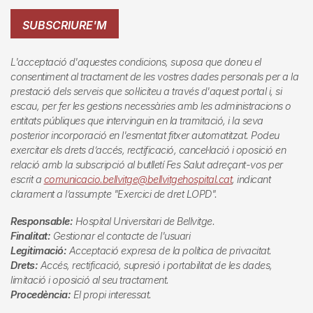
SUBSCRIURE'M
L'acceptació d'aquestes condicions, suposa que doneu el
consentiment al tractament de les vostres dades personals per a la
prestació dels serveis que sol·liciteu a través d'aquest portal i, si
escau, per fer les gestions necessàries amb les administracions o
entitats públiques que intervinguin en la tramitació, i la seva
posterior incorporació en l'esmentat fitxer automatitzat. Podeu
exercitar els drets d’accés, rectificació, cancel·lació i oposició en
relació amb la subscripció al butlletí
Fes Salut
adreçant-vos per
escrit a
comunicacio.bellvitge@bellvitgehospital.cat
, indicant
clarament a l’assumpte "Exercici de dret LOPD".
Responsable:
Hospital Universitari de Bellvitge.
Finalitat:
Gestionar el contacte de l'usuari
Legitimació:
Acceptació expresa de la política de privacitat.
Drets:
Accés, rectificació, supresió i portabilitat de les dades,
limitació i oposició al seu tractament.
Procedència:
El propi interessat.