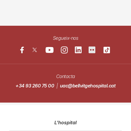
Segueix-nos
Contacta
+34 93 260 75 00
|
uac@bellvitgehospital.cat
Navegació
L'hospital
principal