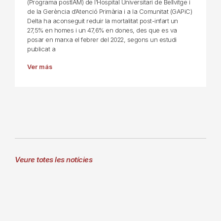
(Programa postIAM) de l’Hospital Universitari de Bellvitge i
de la Gerència d’Atenció Primària i a la Comunitat (GAPiC)
Delta ha aconseguit reduir la mortalitat post-infart un
27,5% en homes i un 47,6% en dones, des que es va
posar en marxa el febrer del 2022, segons un estudi
publicat a
Ver más
Veure totes les notícies