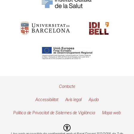
Pie
Contacte
de
Accessibilitat
Avís legal
Ajuda
página
Política de Privacitat de Sistemes de Vigilància
Mapa web
Imagen
Lloc web accessible de conformitat amb el Reial Decret 1112/2018, de 7 de