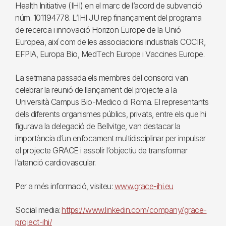
Health Initiative (IHI) en el marc de l’acord de subvenció
núm. 101194778. L’IHI JU rep finançament del programa
de recerca i innovació Horizon Europe de la Unió
Europea, així com de les associacions industrials COCIR,
EFPIA, Europa Bio, MedTech Europe i Vaccines Europe.
La setmana passada els membres del consorci van
celebrar la reunió de llançament del projecte a la
Università Campus Bio-Medico di Roma. El representants
dels diferents organismes públics, privats, entre els que hi
figurava la delegació de Bellvitge, van destacar la
importància d’un enfocament multidisciplinar per impulsar
el projecte GRACE i assolir l’objectiu de transformar
l’atenció cardiovascular.
Per a més informació, visiteu:
www.grace-ihi.eu
Social media:
https://www.linkedin.com/company/grace-
project-ihi/