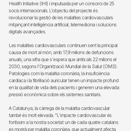
Health Initiative (IHI) i impulsada per un consorci de 25
socis internacionals. L’objectiu del projecte és
revolucionar la gestió de les malalties cardiovasculars
mitjançant intel·ligència artificial, telemedicina i solucions
digitals avançades.
Les malalties cardiovasculars continuen sent la principal
causa de mort al món, amb 17,9 milions de defuncions
anuals, una xifra que s'espera que arribi als 22 milions el
2030, segons l'Organització Mundial de la Salut (OMS).
Patologies com la malaltia coronària, la insuficiència
cardíaca i la fibril·lació auricular tenen un impacte profund
en la qualitat de vida dels pacients i generen una elevada
pressió econòmica sobre els sistemes sanitaris.
A Catalunya, la càrrega de la malaltia cardiovascular
també és molt elevada. "L'impacte cardiovascular és
fortíssim a la nostra societat: un de cada quatre catalans
es morirà per malaltia coronària, que actualment afecta