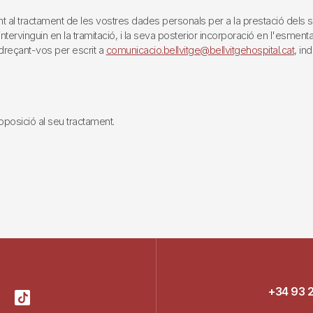
tractament de les vostres dades personals per a la prestació dels servei
rvinguin en la tramitació, i la seva posterior incorporació en l'esmentat 
reçant-vos per escrit a
comunicacio.bellvitge@bellvitgehospital.cat
, in
i oposició al seu tractament.
+34 93 