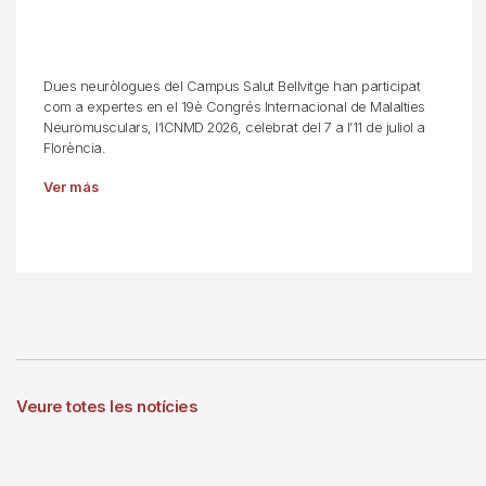
Dues neuròlogues del Campus Salut Bellvitge han participat
com a expertes en el 19è Congrés Internacional de Malalties
Neuromusculars, l’ICNMD 2026, celebrat del 7 a l’11 de juliol a
Florència.
Ver más
Veure totes les notícies