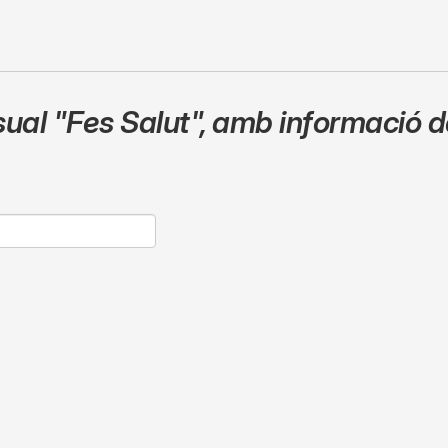
sual
"Fes Salut"
,
amb informació de