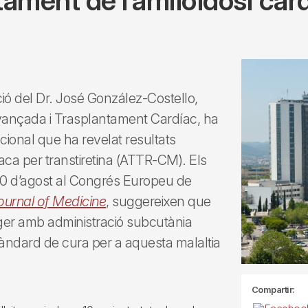
tament de l’amiloïdosi car
ació del Dr. José González-Costello,
Avançada i Trasplantament Cardíac, ha
cional que ha revelat resultats
aca per transtiretina (ATTR-CM). Els
 30 d’agost al Congrés Europeu de
urnal of Medicine
, suggereixen que
tger amb administració subcutània
tàndard de cura per a aquesta malaltia
Compartir: