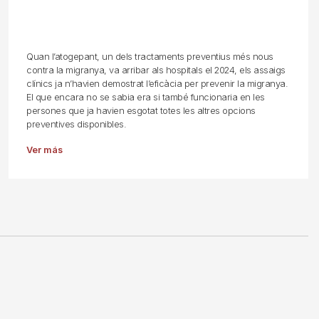
Quan l’atogepant, un dels tractaments preventius més nous
contra la migranya, va arribar als hospitals el 2024, els assaigs
clínics ja n’havien demostrat l’eficàcia per prevenir la migranya.
El que encara no se sabia era si també funcionaria en les
persones que ja havien esgotat totes les altres opcions
preventives disponibles.
Ver más