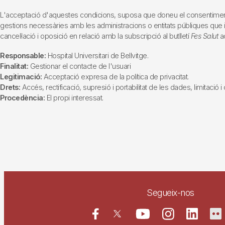
L'acceptació d'aquestes condicions, suposa que doneu el consentiment al 
gestions necessàries amb les administracions o entitats públiques que inte
cancel·lació i oposició en relació amb la subscripció al butlletí
Fes Salut
ad
Responsable:
Hospital Universitari de Bellvitge.
Finalitat:
Gestionar el contacte de l'usuari
Legitimació:
Acceptació expresa de la política de privacitat.
Drets:
Accés, rectificació, supresió i portabilitat de les dades, limitació 
Procedència:
El propi interessat.
Segueix-nos