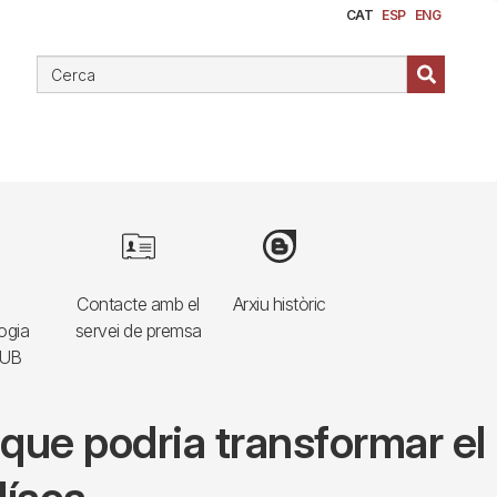
CAT
ESP
ENG
e
Image
Image
Contacte amb el
Arxiu històric
ogia
servei de premsa
HUB
l que podria transformar el