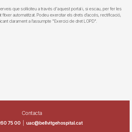
s que sol·liciteu a través d'aquest portal i, si escau, per fer les
fitxer automatitzat. Podeu exercitar els drets d’accés, rectificació,
dicant clarament a l’assumpte "Exercici de dret LOPD".
Contacta
260 75 00
|
uac@bellvitgehospital.cat