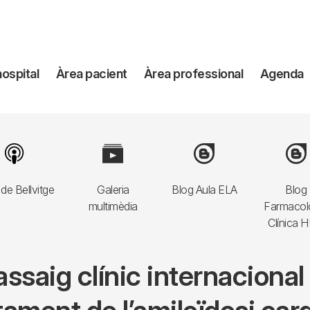
avegación
hospital
Àrea pacient
Àrea professional
Agenda
incipal
Image
Image
Image
Imag
de Bellvitge
Galeria
Blog Aula ELA
Blog
multimèdia
Farmacol
Clínica 
assaig clínic internaciona