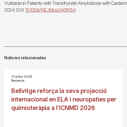
Vutrisiran in Patients with Transthyretin Amyloidosis with Card
2024. DOI:
10.1056/NEJMoa2409134
Notícies relacionades
21 juliol 2026
Recerca
Bellvitge reforça la seva projecció
internacional en ELA i neuropaties per
quimioteràpia a l’ICNMD 2026