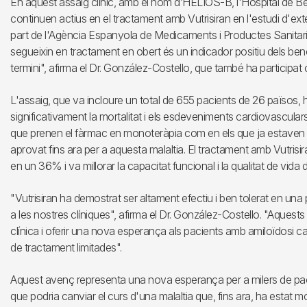
En aquest assaig clínic, amb el nom d’HELIOS-B, l'Hospital de Bell
continuen actius en el tractament amb Vutrisiran en l'estudi d'ext
part de l'Agència Espanyola de Medicaments i Productes Sanitaris
segueixin en tractament en obert és un indicador positiu dels bene
termini", afirma el Dr. González-Costello, que també ha participat c
L'assaig, que va incloure un total de 655 pacients de 26 països, 
significativament la mortalitat i els esdeveniments cardiovascul
que prenen el fàrmac en monoteràpia com en els que ja estaven 
aprovat fins ara per a aquesta malaltia. El tractament amb Vutrisir
en un 36% i va millorar la capacitat funcional i la qualitat de vida 
"Vutrisiran ha demostrat ser altament efectiu i ben tolerat en un
a les nostres clíniques", afirma el Dr. González-Costello. "Aquests
clínica i oferir una nova esperança als pacients amb amiloïdosi ca
de tractament limitades".
Aquest avenç representa una nova esperança per a milers de paci
que podria canviar el curs d'una malaltia que, fins ara, ha estat molt 