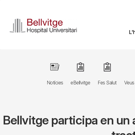
Vés
al
contingut
N
L'
pr
Navegació
Image
Image
Image
principal
Notícies
eBellvitge
Fes Salut
Veus 
3r
nivell
Bellvitge participa en un 