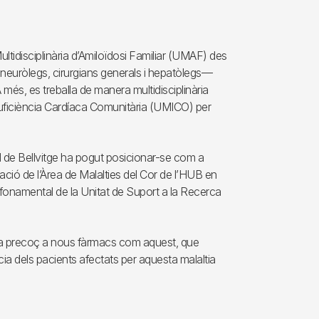
ltidisciplinària d’Amiloïdosi Familiar (UMAF) des
 neuròlegs, cirurgians generals i hepatòlegs—
és, es treballa de manera multidisciplinària
Insuficiència Cardíaca Comunitària (UMICO) per
tal de Bellvitge ha pogut posicionar-se com a
cipació de l’Àrea de Malalties del Cor de l’HUB en
 fonamental de la Unitat de Suport a la Recerca
rma precoç a nous fàrmacs com aquest, que
cia dels pacients afectats per aquesta malaltia