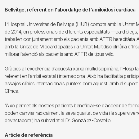
Bellvitge, referent en l'abordatge de l'amiloïdosi cardíaca
L’Hospital Universitari de Bellvitge (HUB) compta amb la Unitat Mu
de 2014, on professionals de diferents especialitats —cardiòlegs,
treballen conjuntament amb els pacients amb ATTR hereditària. A m
amb la Unitat de Miocardiopaties i la Unitat Multidisciplinària d’
millorar l’atenció als pacients amb ATTR de tipus wild.
Gràcies a l’excel·lència d’aquesta xarxa multidisciplinària, l’Hospi
referent en l’àmbit estatal i internacional. Això ha facilitat la parti
assajos clínics internacionals punters com aquest, amb el suport
Clínica.
“Això permet als nostres pacients beneficiar-se d’accedir de fo
poden canviar radicalment la seva qualitat de vida i la supervivèn
devastadora”, ha subratllat el Dr. González-Costello.
Article de referència