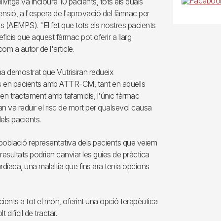
vitge va incloure 10 pacients, tots els quals
ensió, a l'espera de l'aprovació del fàrmac per
 (AEMPS). "El fet que tots els nostres pacients
ficis que aquest fàrmac pot oferir a llarg
om a autor de l'article.
ha demostrat que Vutrisiran redueix
ars en pacients amb ATTR-CM, tant en aquells
en tractament amb tafamidís, l'únic fàrmac
an va reduir el risc de mort per qualsevol causa
dels pacients.
a població representativa dels pacients que veiem
 resultats podrien canviar les guies de pràctica
rdíaca, una malaltia que fins ara tenia opcions
ents a tot el món, oferint una opció terapèutica
difícil de tractar.