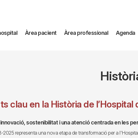
avegación
hospital
Àrea pacient
Àrea professional
Agenda
incipal
Històri
 clau en la Història de l’Hospital 
nnovació, sostenibilitat i una atenció centrada en les p
3-2025 representa una nova etapa de transformació per a l'Hospital 