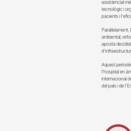
assistencial mé
tecnològic i org
pacients i l'efi
Paral·lelament, 
ambiental, ref
aposta decidida
d'infraestructur
Aquest període 
l'hospital en à
internacional d
del país i de l'