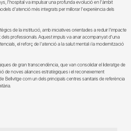
ys, l'hospital va impulsar una profunda evolució en l'àmbit
 i models d'atenció més integrats per millorar l'experiència dels
ègics de la institució, amb iniciatives orientades a reduir l'impacte
t dels professionals. Aquest impuls va anar acompanyat d'una
ncials, el reforç de l'atenció a la salut mental i la modernització
ògiques de gran transcendència, que van consolidar el lideratge de
ació de noves aliances estratègiques i el reconeixement
 de Bellvitge com un dels principals centres sanitaris de referència
itària.