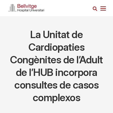
Vés
Cerca
al
Togg
contingut
navig
La Unitat de
Cardiopaties
Congènites de l’Adult
de l’HUB incorpora
consultes de casos
complexos