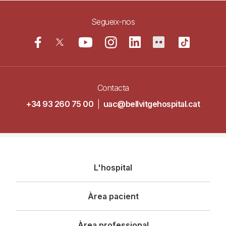
Segueix-nos
Contacta
+34 93 260 75 00
|
uac@bellvitgehospital.cat
Navegació
L'hospital
principal
Àrea pacient
Àrea professional