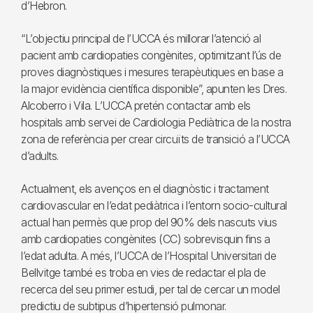
d’Hebron.
“L’objectiu principal de l’UCCA és millorar l’atenció al
pacient amb cardiopaties congènites, optimitzant l’ús de
proves diagnòstiques i mesures terapèutiques en base a
la major evidència científica disponible”, apunten les Dres.
Alcoberro i Vila. L’UCCA pretén contactar amb els
hospitals amb servei de Cardiologia Pediàtrica de la nostra
zona de referència per crear circuïts de transició a l’UCCA
d’adults.
Actualment, els avenços en el diagnòstic i tractament
cardiovascular en l’edat pediàtrica i l’entorn socio-cultural
actual han permès que prop del 90% dels nascuts vius
amb cardiopaties congènites (CC) sobrevisquin fins a
l’edat adulta. A més, l’UCCA de l’Hospital Universitari de
Bellvitge també es troba en vies de redactar el pla de
recerca del seu primer estudi, per tal de cercar un model
predictiu de subtipus d’hipertensió pulmonar.