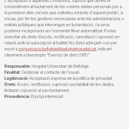
L'acceptació d'aquestes condicions, suposa que doneu el
consentiment al tractament de les vostres dades personals per a
la prestació dels serveis que sol·liciteu a través d'aquest portal i, si
escau, per fer les gestions necessàries amb les administracions o
entitats públiques que intervinguin en la tramitació, i la seva
posterior incorporació en l'esmentat fitxer automatitzat. Podeu
exercitar els drets d’accés, rectificació, cancel·lació i oposició en
relació amb la subscripció al butlletí
Fes Salut
adreçant-vos per
escrit a
comunicacio.bellvitge@bellvitgehospital.cat
, indicant
clarament a l’assumpte "Exercici de dret LOPD".
Responsable:
Hospital Universitari de Bellvitge.
Finalitat:
Gestionar el contacte de l'usuari
Legitimació:
Acceptació expresa de la política de privacitat.
Drets:
Accés, rectificació, supresió i portabilitat de les dades,
limitació i oposició al seu tractament.
Procedència:
El propi interessat.