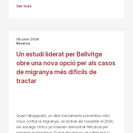
Ver más
08 juliol 2026
Recerca
Un estudi liderat per Bellvitge
obre una nova opció per als casos
de migranya més difícils de
tractar
Quan l’atogepant, un dels tractaments preventius més
nous contra la migranya, va arribar als hospitals el 2024,
els assaigs clínics ja n’havien demostrat l’eficàcia per
prevenir la migranya. El que encara no se sabia era si