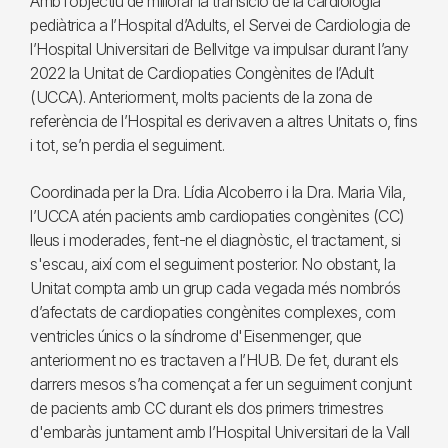
Amb l’objectiu de millorar la transició de la cardiologia
pediàtrica a l’Hospital d’Adults, el Servei de Cardiologia de
l’Hospital Universitari de Bellvitge va impulsar durant l’any
2022 la Unitat de Cardiopaties Congènites de l’Adult
(UCCA). Anteriorment, molts pacients de la zona de
referència de l’Hospital es derivaven a altres Unitats o, fins
i tot, se’n perdia el seguiment.
Coordinada per la Dra. Lídia Alcoberro i la Dra. Maria Vila,
l’UCCA atén pacients amb cardiopaties congènites (CC)
lleus i moderades, fent-ne el diagnòstic, el tractament, si
s'escau, així com el seguiment posterior. No obstant, la
Unitat compta amb un grup cada vegada més nombrós
d’afectats de cardiopaties congènites complexes, com
ventricles únics o la síndrome d'Eisenmenger, que
anteriorment no es tractaven a l’HUB. De fet, durant els
darrers mesos s’ha començat a fer un seguiment conjunt
de pacients amb CC durant els dos primers trimestres
d'embaràs juntament amb l’Hospital Universitari de la Vall