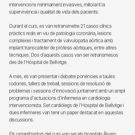
intervencions mínimament invasives, millorant la
supervivència i qualitat de vida dels pacients.
Durant el curs, es van retransmetre 21 casos clínics
pràctics reals en viu de patologia coronària, lesions
complexes i tractament de valvulopatia aòrtica amb
implant transcatèter de pròtesis aòrtiques, entre altres
tècniques. Dos d’aquests casos van ser retransmesos
des de l’Hospital de Bellvitge.
A més, es van presentar i debatre ponències a taules
rodones, tallers de treball, sessions de resolució de
problemes i sessions d'innovació juntament amb un ampli
programa d'actuacions d'infermeria en cardiologia
intervencionista. Set cardiòlegs de l'Hospital de Bellvitge i
dues infermeres van tenir un paper destacat en aquestes
discussions.
Els organitzadors del curs van ser els hospitals Álvaro