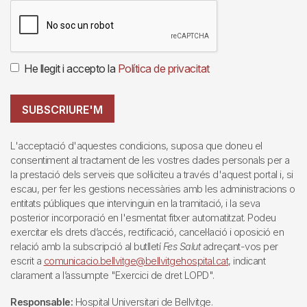
He llegit i accepto la
Política de privacitat
SUBSCRIURE'M
L'acceptació d'aquestes condicions, suposa que doneu el
consentiment al tractament de les vostres dades personals per a
la prestació dels serveis que sol·liciteu a través d'aquest portal i, si
escau, per fer les gestions necessàries amb les administracions o
entitats públiques que intervinguin en la tramitació, i la seva
posterior incorporació en l'esmentat fitxer automatitzat. Podeu
exercitar els drets d’accés, rectificació, cancel·lació i oposició en
relació amb la subscripció al butlletí
Fes Salut
adreçant-vos per
escrit a
comunicacio.bellvitge@bellvitgehospital.cat
, indicant
clarament a l’assumpte "Exercici de dret LOPD".
Responsable:
Hospital Universitari de Bellvitge.