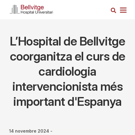
Vés
Cerca
al
Togg
contingut
navig
L’Hospital de Bellvitge
coorganitza el curs de
cardiologia
intervencionista més
important d'Espanya
14 novembre 2024
-