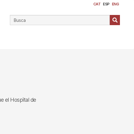
CAT
ESP
ENG
e el Hospìtal de