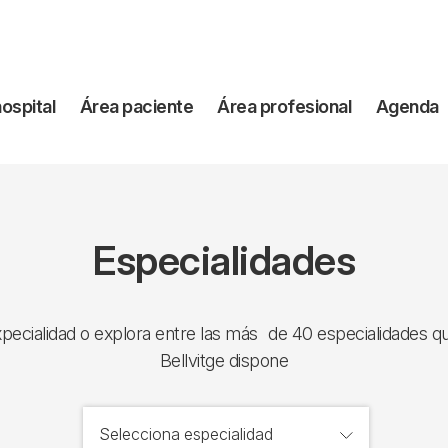
vegación
hospital
Área paciente
Área profesional
Agenda
incipal
Especialidades
xpecialidad o explora entre las más de 40 especialidades qu
Bellvitge dispone