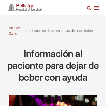
Pasar
Busca
al
Togg
contenido
navig
principal
Aula de
Información al paciente para dejar de beber con ayuda
Salud
Información al
paciente para dejar de
beber con ayuda
Imagen