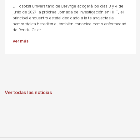
El Hospital Universitario de Bellvitge acogerá los días 3 y 4 de
junio de 2027 la próxima Jornada de Investigación en HHT, el
principal encuentro estatal dedicado a la telangiectasia
hemorrágica hereditaria, también conocida como enfermedad
de Rendu-Osler.
Ver más
Ver todas las noticias