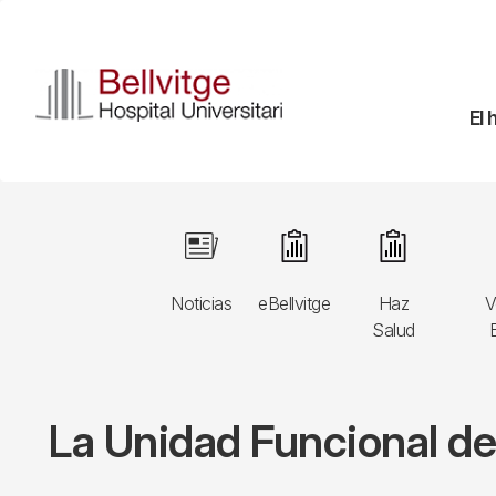
Pasar
al
contenido
principal
Na
El 
pr
Navegació
Image
Image
Image
principal
Noticias
eBellvitge
Haz
V
3r
Salud
B
nivell
La Unidad Funcional de 