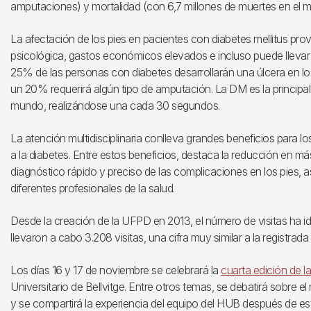
amputaciones) y mortalidad (con 6,7 millones de muertes en el 
La afectación de los pies en pacientes con diabetes mellitus pro
psicológica, gastos económicos elevados e incluso puede llevar
25% de las personas con diabetes desarrollarán una úlcera en lo
un 20% requerirá algún tipo de amputación. La DM es la princip
mundo, realizándose una cada 30 segundos.
La atención multidisciplinaria conlleva grandes beneficios para l
a la diabetes. Entre estos beneficios, destaca la reducción en 
diagnóstico rápido y preciso de las complicaciones en los pies, as
diferentes profesionales de la salud.
Desde la creación de la UFPD en 2013, el número de visitas ha 
llevaron a cabo 3.208 visitas, una cifra muy similar a la registrada 
Los días 16 y 17 de noviembre se celebrará la
cuarta edición de l
Universitario de Bellvitge. Entre otros temas, se debatirá sobre el
y se compartirá la experiencia del equipo del HUB después de e