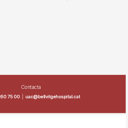
Contacta
260 75 00
|
uac@bellvitgehospital.cat