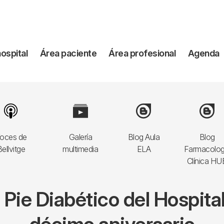
vegación
hospital
Área paciente
Área profesional
Agenda
incipal
Image
Image
Image
Image
oces de
Galería
Blog Aula
Blog
ellvitge
multimedia
ELA
Farmacolog
Clínica HU
Pie Diabético del Hospital