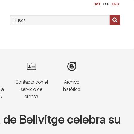
CAT
ESP
ENG
Image
Image
Contacto con el
Archivo
ía
servicio de
histórico
B
prensa
 de Bellvitge celebra su