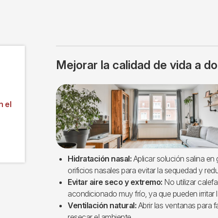
Mejorar la calidad de vida a do
Imagen
n el
Hidratación nasal:
Aplicar solución salina en
orificios nasales para evitar la sequedad y red
Evitar aire seco y extremo:
No utilizar calef
acondicionado muy frío, ya que pueden irritar 
Ventilación natural:
Abrir las ventanas para f
resecar el ambiente.