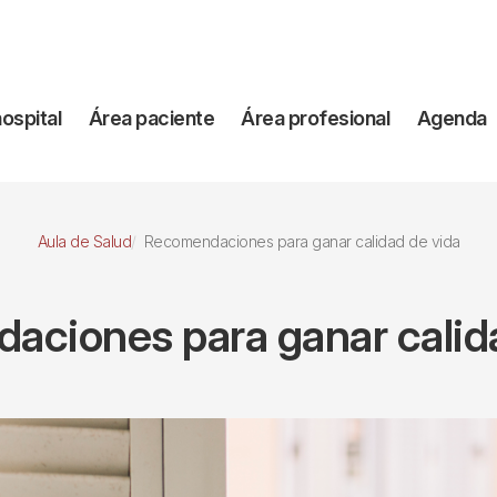
vegación
hospital
Área paciente
Área profesional
Agenda
incipal
Aula de Salud
Recomendaciones para ganar calidad de vida
ciones para ganar calid