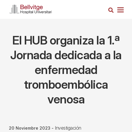
Pasar
Busca
al
Togg
contenido
navig
principal
El HUB organiza la 1.ª
Jornada dedicada a la
enfermedad
tromboembólica
venosa
Investigación
20 Noviembre 2023
-