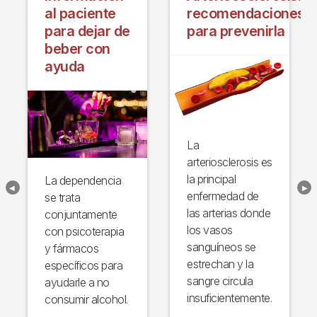
al paciente
recomendaciones
para dejar de
para prevenirla
beber con
ayuda
La
arteriosclerosis es
la principal
La dependencia
enfermedad de
se trata
las arterias donde
conjuntamente
los vasos
con psicoterapia
sanguíneos se
y fármacos
estrechan y la
específicos para
sangre circula
ayudarle a no
insuficientemente.
consumir alcohol.