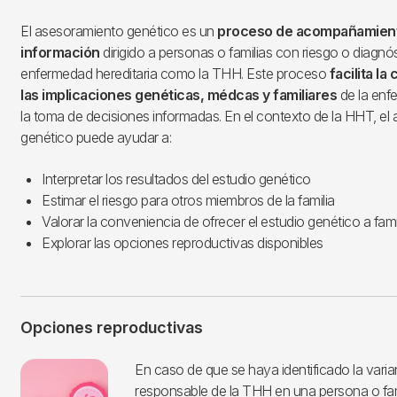
El asesoramiento genético es un
proceso de acompañamien
información
dirigido a personas o familias con riesgo o diagnó
enfermedad hereditaria como la THH. Este proceso
facilita l
las implicaciones genéticas, médcas y familiares
de la enf
la toma de decisiones informadas. En el contexto de la HHT, el
genético puede ayudar a:
Interpretar los resultados del estudio genético
Estimar el riesgo para otros miembros de la familia
Valorar la conveniencia de ofrecer el estudio genético a fami
Explorar las opciones reproductivas disponibles
Opciones reproductivas
Imagen
En caso de que se haya identificado la varia
responsable de la THH en una persona o fam