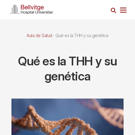
Pasar
Busca
al
Togg
contenido
navig
principal
Aula de Salud
Qué es la THH y su genética
Qué es la THH y su
genética
Imagen