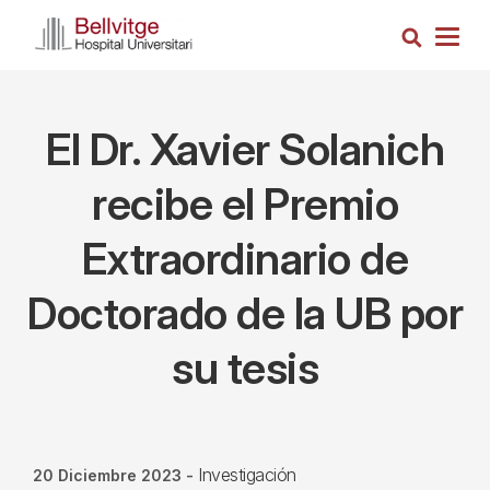
Pasar
Busca
al
Togg
contenido
navig
principal
El Dr. Xavier Solanich
recibe el Premio
Extraordinario de
Doctorado de la UB por
su tesis
Investigación
20 Diciembre 2023
-