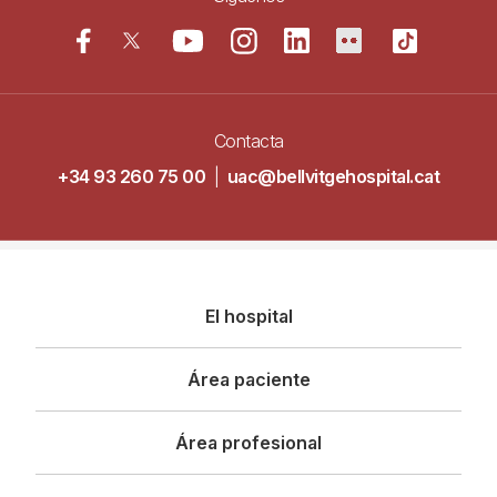
Contacta
+34 93 260 75 00
|
uac@bellvitgehospital.cat
Navegació
El hospital
principal
Área paciente
Área profesional