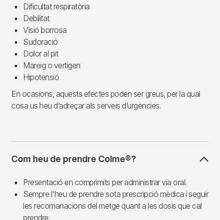
Dificultat respiratòria
Debilitat
Visió borrosa
Sudoració
Dolor al pit
Mareig o vertigen
Hipotensió
En ocasions, aquests efectes poden ser greus, per la qual
cosa us heu d’adreçar als serveis d’urgències.
Com heu de prendre Colme®?
Presentació en comprimits per administrar via oral.
Sempre l'heu de prendre sota prescripció mèdica i seguir
les recomanacions del metge quant a les dosis que cal
prendre.