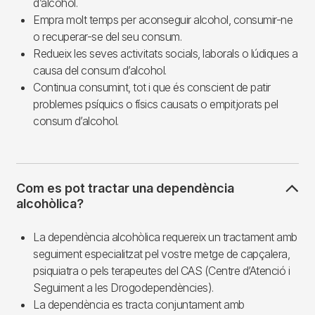
d’alcohol.
Empra molt temps per aconseguir alcohol, consumir-ne
o recuperar-se del seu consum.
Redueix les seves activitats socials, laborals o lúdiques a
causa del consum d’alcohol.
Continua consumint, tot i que és conscient de patir
problemes psíquics o físics causats o empitjorats pel
consum d’alcohol.
Com es pot tractar una dependència
alcohòlica?
La dependència alcohòlica requereix un tractament amb
seguiment especialitzat pel vostre metge de capçalera,
psiquiatra o pels terapeutes del CAS (Centre d’Atenció i
Seguiment a les Drogodependències).
La dependència es tracta conjuntament amb