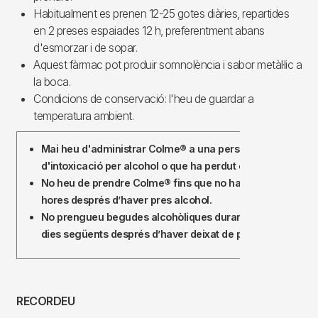
Habitualment es prenen 12-25 gotes diàries, repartides
en 2 preses espaiades 12 h, preferentment abans
d'esmorzar i de sopar.
Aquest fàrmac pot produir somnolència i sabor metàl·lic a
la boca.
Condicions de conservació: l'heu de guardar a
temperatura ambient.
Mai heu d'administrar Colme® a una persona en estat
d'intoxicació per alcohol o que ha perdut el coneixement.
No heu de prendre Colme® fins que no hagin passat míni
hores després d’haver pres alcohol.
No prengueu begudes alcohòliques durant el tractament n
dies següents després d’haver deixat de
prendre el medi
RECORDEU