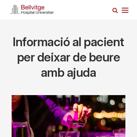
Skip
Search
to
Togg
main
navig
content
Informació al pacient
per deixar de beure
amb ajuda
Imagen