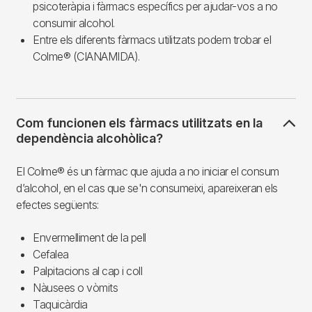
psicoteràpia i fàrmacs específics per ajudar-vos a no
consumir alcohol.
Entre els diferents fàrmacs utilitzats podem trobar el
Colme® (CIANAMIDA).
Com funcionen els fàrmacs utilitzats en la
dependència alcohòlica?
El Colme® és un fàrmac que ajuda a no iniciar el consum
d’alcohol, en el cas que se'n consumeixi, apareixeran els
efectes següents:
Envermelliment de la pell
Cefalea
Palpitacions al cap i coll
Nàusees o vòmits
Taquicàrdia