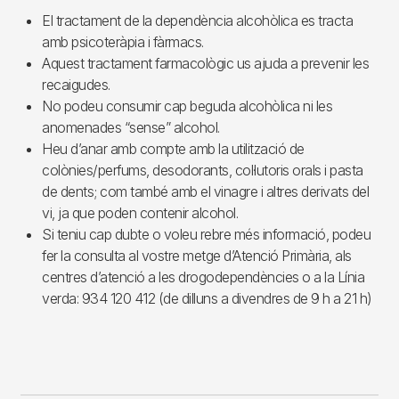
El tractament de la dependència alcohòlica es tracta
amb psicoteràpia i fàrmacs.
Aquest tractament farmacològic us ajuda a prevenir les
recaigudes.
No podeu consumir cap beguda alcohòlica ni les
anomenades “sense” alcohol.
Heu d’anar amb compte amb la utilització de
colònies/perfums, desodorants, col·lutoris orals i pasta
de dents; com també amb el vinagre i altres derivats del
vi, ja que poden contenir alcohol.
Si teniu cap dubte o voleu rebre més informació, podeu
fer la consulta al vostre metge d’Atenció Primària, als
centres d’atenció a les drogodependències o a la Línia
verda: 934 120 412 (de dilluns a divendres de 9 h a 21 h)