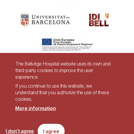
The Bellvitge Hospital website uses its own and
third-party cookies to improve the user
Pie
experience.
Contact
de
If you continue to use this website, we
Accessibility
Legal warning
understand that you authorize the use of these
página
cookies.
Privacy policy for video surveillance systems
Site map
More information
Imagen
Accessible website in accordance with Royal Decree 1112/2018, of September
I agree
I don't agree
7, on accessibility of websites and applications for mobile devices in the