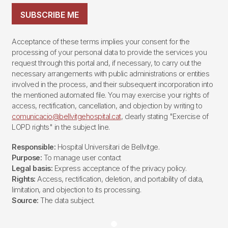
SUBSCRIBE ME
Acceptance of these terms implies your consent for the
processing of your personal data to provide the services you
request through this portal and, if necessary, to carry out the
necessary arrangements with public administrations or entities
involved in the process, and their subsequent incorporation into
the mentioned automated file. You may exercise your rights of
access, rectification, cancellation, and objection by writing to
comunicacio@bellvitgehospital.cat
, clearly stating "Exercise of
LOPD rights" in the subject line.
Responsible:
Hospital Universitari de Bellvitge.
Purpose:
To manage user contact
Legal basis:
Express acceptance of the privacy policy.
Rights:
Access, rectification, deletion, and portability of data,
limitation, and objection to its processing.
Source:
The data subject.