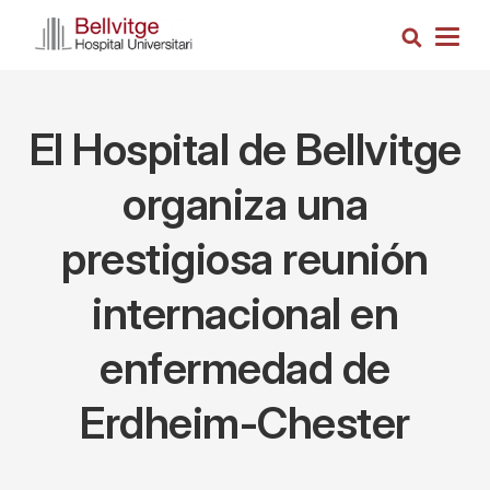
Pasar
Busca
al
Togg
contenido
navig
principal
El Hospital de Bellvitge
organiza una
prestigiosa reunión
internacional en
enfermedad de
Erdheim-Chester