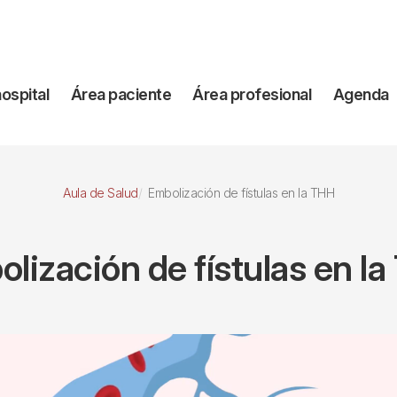
vegación
hospital
Área paciente
Área profesional
Agenda
incipal
Aula de Salud
Embolización de fístulas en la THH
lización de fístulas en l