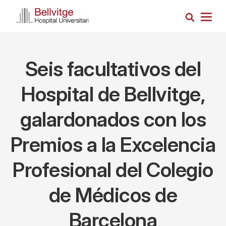
Pasar
Busca
al
Togg
contenido
navig
principal
Seis facultativos del
Hospital de Bellvitge,
galardonados con los
Premios a la Excelencia
Profesional del Colegio
de Médicos de
Barcelona