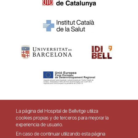
Pie
La página del Hospital de Bellvitge utiliza
Contacto
cookies propias y de terceros para mejorar la
de
experiencia de usuario.
Accesibilidad
Aviso legal
Ayuda
página
En caso de continuar utilizando esta página