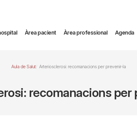
avegación
hospital
Àrea pacient
Àrea professional
Agenda
incipal
Aula de Salut
Arteriosclerosi: recomanacions per prevenir-la
erosi: recomanacions per 