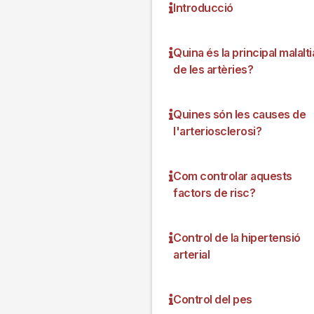
Introducció
Quina és la principal malalti
de les artèries?
Quines són les causes de
l'arteriosclerosi?
Com controlar aquests
factors de risc?
Control de la hipertensió
arterial
Control del pes