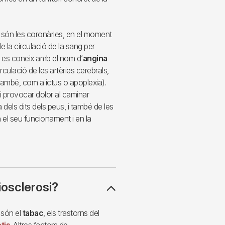
s són les coronàries, en el moment
e la circulació de la sang per
 es coneix amb el nom d’
angina
circulació de les artèries cerebrals,
també, com a ictus o apoplexia).
i provocar dolor al caminar
a dels dits dels peus, i també de les
 el seu funcionament i en la
iosclerosi?
 són el
tabac
, els trastorns del
tis
. Altres factors de