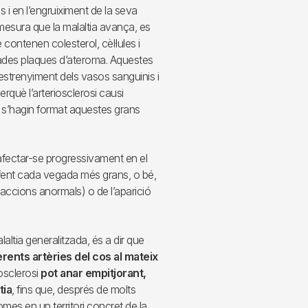
es i en l’engruiximent de la seva
mesura que la malaltia avança, es
ontenen colesterol, cèl·lules i
inades plaques d’ateroma. Aquestes
estrenyiment dels vasos sanguinis i
perquè l’arteriosclerosi causi
 s’hagin format aquestes grans
t afectar-se progressivament en el
fent cada vegada més grans, o bé,
ccions anormals) o de l’aparició
laltia generalitzada, és a dir que
rents artèries del cos al mateix
riosclerosi
pot anar empitjorant,
tia
, fins que, després de molts
mes en un territori concret de la