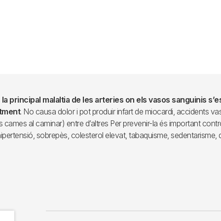
 la principal malaltia de les arteries on els vasos sanguinis s’e
ntment
. No causa dolor i pot produir infart de miocardi, accidents va
es cames al caminar) entre d’altres Per prevenir-la és important contro
pertensió, sobrepès, colesterol elevat, tabaquisme, sedentarisme, dia