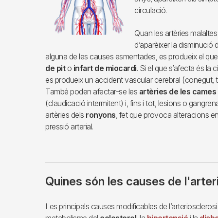
circulació.
Quan les artèries malalte
d’aparèixer la disminució d
alguna de les causes esmentades, es produeix el que
de pit
o
infart de miocardi
. Si el que s’afecta és la 
es produeix un accident vascular cerebral (conegut, 
També poden afectar-se les
artèries de les cames
(claudicació intermitent) i, fins i tot, lesions o gangren
artèries dels
ronyons
, fet que provoca alteracions en
pressió arterial.
Quines són les causes de l'arter
Les principals causes modificables de l’arteriosclerosi
metabolisme del
colesterol
, la
hipertensió
i la
diabe