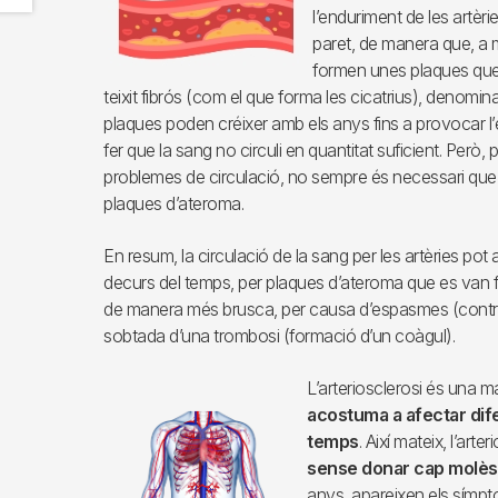
l’enduriment de les artèri
paret, de manera que, a 
formen unes plaques que c
teixit fibrós (com el que forma les cicatrius), denom
plaques poden créixer amb els anys fins a provocar l’
fer que la sang no circuli en quantitat suficient. Però, 
problemes de circulació, no sempre és necessari que
plaques d’ateroma.
En resum, la circulació de la sang per les artèries po
decurs del temps, per plaques d’ateroma que es van 
de manera més brusca, per causa d’espasmes (contra
sobtada d’una trombosi (formació d’un coàgul).
L’arteriosclerosi és una ma
Imagen
acostuma a afectar dife
temps
. Així mateix, l’arte
sense donar cap molès
anys, apareixen els símpto