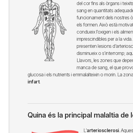
del cor fins als òrgans i teixi
sang en quantitats adequades 
funcionament dels nostres òrga
els formen. Això està motivat
condueix l’oxigen i els alime
imprescindibles per a la vid
presenten lesions d’arterioscl
disminueix o s’interromp; aq
Llavors, les zones que depen
manca de sang, el que provoc
glucosa i els nutrients i emmalalteixin o morin. La zon
infart
.
Quina és la principal malaltia de 
Imagen
L’
arteriosclerosi
. Aques