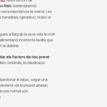
ci físic
(sedentarisme).
 la seva importància és menor. Les
ereditaris (genètics), l’edat i el
eix al llarg de la seva vida té molt
alimentació incorrecta facilita que
i la diabetis.
olar els factors de risc prevé
ulars cerebrals, la claudicació
bandonar el tabac, seguir una
esterol i de la pressió arterial i
ir un pes normal són
.