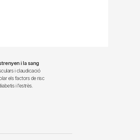
strenyen i la sang
sculars i claudicació
lar els factors de risc
betis i l’estrès.