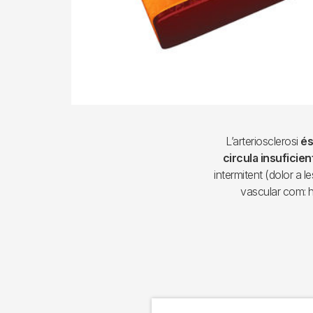
L’arteriosclerosi
és
circula insuficie
intermitent (dolor a l
vascular com: hi