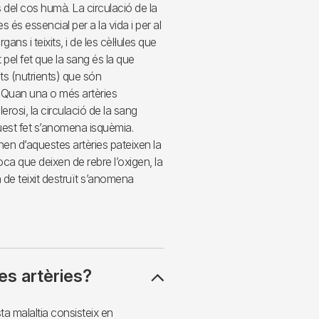
ts del cos humà. La circulació de la
és essencial per a la vida i per al
ns i teixits, i de les cèl·lules que
 pel fet que la sang és la que
nts (nutrients) que són
a. Quan una o més artèries
erosi, la circulació de la sang
uest fet s’anomena isquèmia.
en d’aquestes artèries pateixen la
a que deixen de rebre l’oxigen, la
a de teixit destruït s’anomena
les artèries?
ta malaltia consisteix en